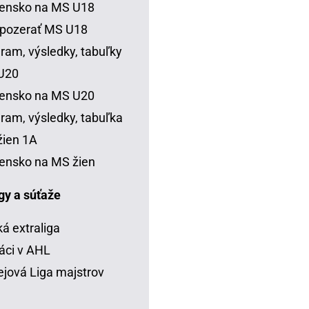
vensko na MS U18
 pozerať MS U18
ram, výsledky, tabuľky
U20
vensko na MS U20
ram, výsledky, tabuľka
ien 1A
ensko na MS žien
igy a súťaže
á extraliga
áci v AHL
jová Liga majstrov