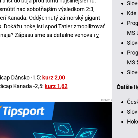
a ísť do boja proti tomu najsilnejšiemu.
Slo
 smútiť nad sobotňajším výsledkom 2:3,
Kde
everí Kanada. Oddýchnutý zámorský gigant
Prog
. Dokážu hokejisti spod Tatier zmobilizovať
MS 
urnaja? Zápasu sme sa detailne venovali
v
Slo
Prog
MS ž
Slov
icap Dánsko -1,5:
kurz 2,00
dicap Kanada -2,5:
kurz 1,62
Ďalšie l
Česk
Slov
Hoke