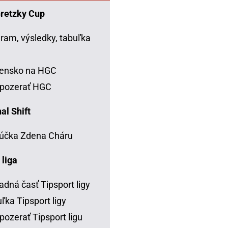
Gretzky Cup
ram, výsledky, tabuľka
C
vensko na HGC
 pozerať HGC
al Shift
účka Zdena Cháru
 liga
adná časť Tipsport ligy
ľka Tipsport ligy
pozerať Tipsport ligu