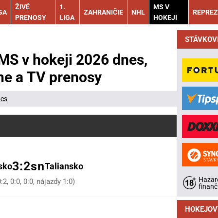
ŽIVÉ
1.
MS V
GA
ZAHRANIČIE
NHL
REPREZ
PRENOSY
LIGA
HOKEJI
STÁVKOV
S v hokeji 2026 dnes,
ine a TV prenosy
ács
3:2sn
sko
Taliansko
Hazard
0:2, 0:0, 0:0, nájazdy 1:0)
finanč
HOKEJOV