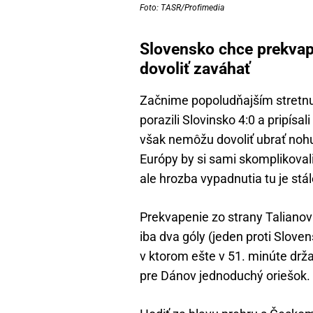
Foto: TASR/Profimedia
Slovensko chce prekvap
dovoliť zaváhať
Začnime popoludňajším stretnu
porazili Slovinsko 4:0 a pripísal
však nemôžu dovoliť ubrať nohu 
Európy by si sami skomplikovali
ale hrozba vypadnutia tu je stál
Prekvapenie zo strany Talianov s
iba dva góly (jeden proti Slove
v ktorom ešte v 51. minúte drža
pre Dánov jednoduchý oriešok.