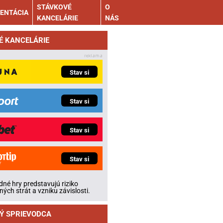
STÁVKOVÉ
O
ENTÁCIA
KANCELÁRIE
NÁS
É KANCELÁRIE
Stav si
Stav si
Stav si
Stav si
né hry predstavujú riziko
ných strát a vzniku závislosti.
Ý SPRIEVODCA