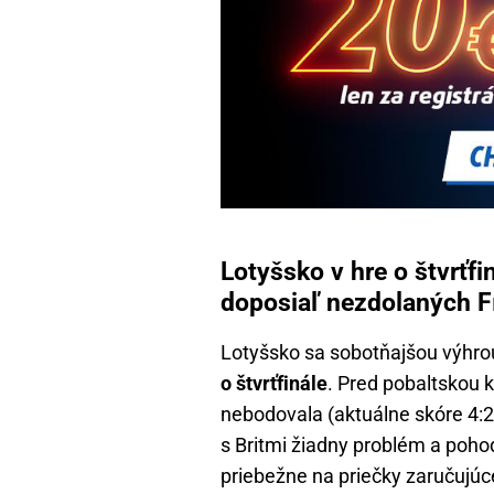
Lotyšsko v hre o štvrťf
doposiaľ nezdolaných F
Lotyšsko sa sobotňajšou výhr
o štvrťfinále
. Pred pobaltskou kr
nebodovala (aktuálne skóre 4:
s Britmi žiadny problém a poho
priebežne na priečky zaručujúc