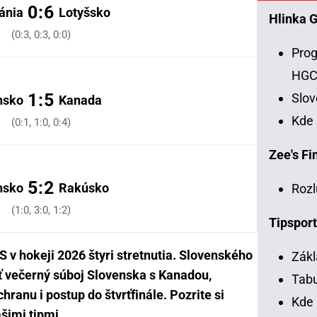
0:6
tánia
Lotyšsko
Hlinka 
(0:3, 0:3, 0:0)
Prog
HG
1:5
Slo
nsko
Kanada
Kde
(0:1, 1:0, 0:4)
Zee's Fin
5:2
nsko
Rakúsko
Rozl
(1:0, 3:0, 1:2)
Tipsport
 v hokeji 2026 štyri stretnutia. Slovenského
Zákl
ť večerný súboj Slovenska s Kanadou,
Tabu
hranu i postup do štvrťfinále. Pozrite si
Kde 
šimi tipmi.