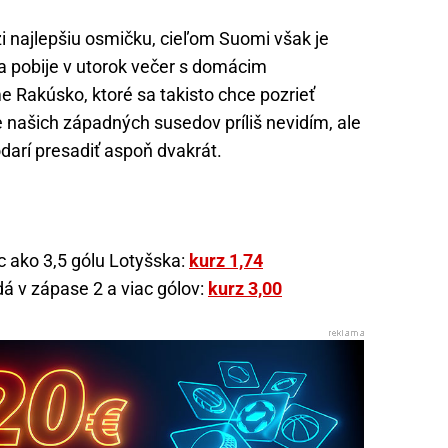
 najlepšiu osmičku, cieľom Suomi však je
sa pobije v utorok večer s domácim
 Rakúsko, ktoré sa takisto chce pozrieť
e našich západných susedov príliš nevidím, ale
odarí presadiť aspoň dvakrát.
ac ako 3,5 gólu Lotyšska:
kurz 1,74
á v zápase 2 a viac gólov:
kurz 3,00