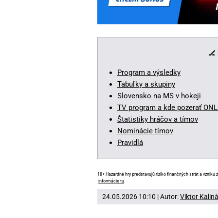
🏒
Program a výsledky
Tabuľky a skupiny
Slovensko na MS v hokeji
TV program a kde pozerať ON
Štatistiky hráčov a tímov
Nominácie tímov
Pravidlá
18+ Hazardné hry predstavujú riziko finančných strát a vzniku z
informácie tu
.
24.05.2026 10:10 | Autor:
Viktor Kalin