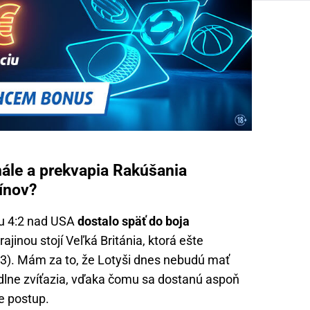
inále a prekvapia Rakúšania
ínov?
ou 4:2 nad USA
dostalo späť do boja
ajinou stojí Veľká Británia, ktorá ešte
23). Mám za to, že Lotyši dnes nebudú mať
dlne zvíťazia, vďaka čomu sa dostanú aspoň
e postup.