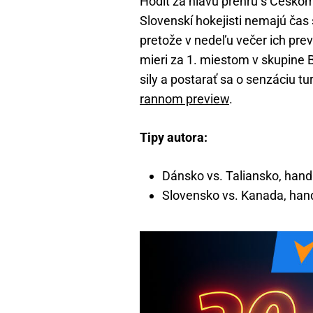
Hodiť za hlavu prehru s Českom 
Slovenskí hokejisti nemajú čas
pretože v nedeľu večer ich pr
mieri za 1. miestom v skupine B
sily a postarať sa o senzáciu t
rannom preview
.
Tipy autora:
Dánsko vs. Taliansko, hand
Slovensko vs. Kanada, han