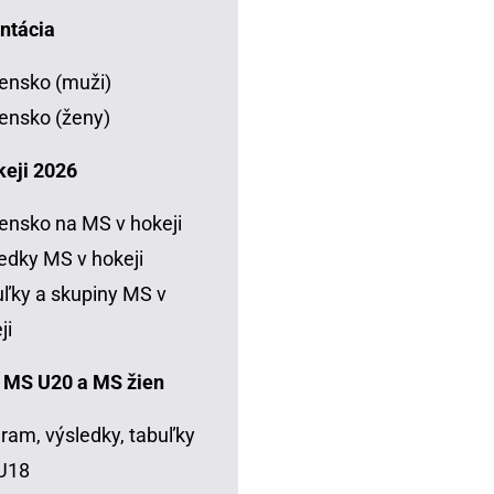
ntácia
ensko (muži)
ensko (ženy)
keji 2026
ensko na MS v hokeji
edky MS v hokeji
ľky a skupiny MS v
ji
 MS U20 a MS žien
ram, výsledky, tabuľky
U18