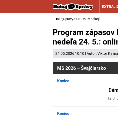
EXTRALI
HokejSpravy.sk
>
MS v hokeji
Program zápasov M
nedeľa 24. 5.: onl
24.05.2026 10:10 | Autor:
Viktor Kalin
MS 2026 – Švajčiarsko
Koniec
Dán
(2:0, 
Koniec