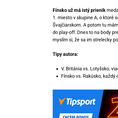
Fínsko už má istý prienik
medzi
1. miesto v skupine A, o ktoré 
Švajčiarskom. A potom tu máme
do play-off. Dnes to na body pr
myslím si, že sa im strelecky p
Tipy autora:
V. Británia vs. Lotyšsko, vi
Fínsko vs. Rakúsko, každý d