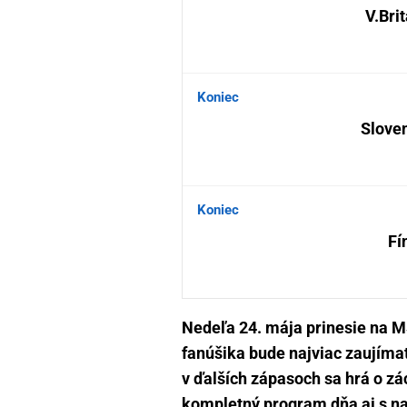
V.Bri
Koniec
Slove
Koniec
Fí
Nedeľa 24. mája prinesie na MS
fanúšika bude najviac zaujíma
v ďalších zápasoch sa hrá o zác
kompletný program dňa aj s na