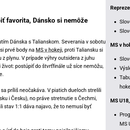
Repreze
iť favorita, Dánsko si nemôže
Slov
Slov
tím Dánska s Talianskom. Severania v sobotu
MS v ho
i si prvé body na
MS v hokeji
, proti Taliansku si
z plynu. V prípade výhry outsidera z juhu
Slov
 život: postúpiť do štvrťfinále už síce nemôžu,
Výsl
e.
Tabu
hoke
a príliš neočakáva. V piatich dueloch strelili
nsku i Česku), no práve stretnutie s Čechmi,
MS U18,
li stav 1:1 dáva najavo, že to nemusí byť
Prog
MS 