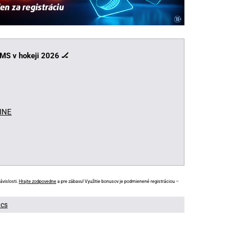
 MS v hokeji 2026
🏒
LINE
ávislosti.
Hrajte zodpovedne
a pre zábavu! Využitie bonusov je podmienené registráciou –
ács