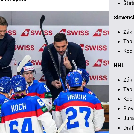
Štat
Slovensk
Zákl
Tab
Kde 
NHL
Zákl
Tab
Kde
Slov
Jura
Draf