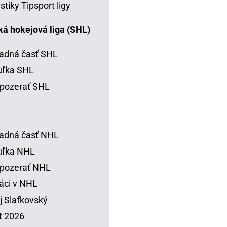
istiky Tipsport ligy
á hokejová liga (SHL)
adná časť SHL
uľka SHL
pozerať SHL
adná časť NHL
uľka NHL
 pozerať NHL
áci v NHL
j Slafkovský
t 2026