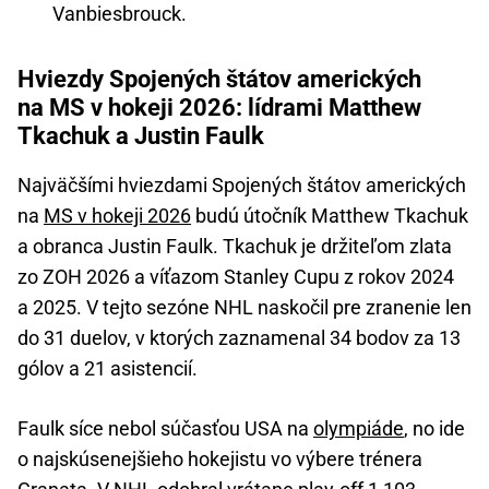
Vanbiesbrouck.
Hviezdy Spojených štátov amerických
na MS v hokeji 2026: lídrami Matthew
Tkachuk a Justin Faulk
Najväčšími hviezdami Spojených štátov amerických
na
MS v hokeji 2026
budú útočník Matthew Tkachuk
a obranca Justin Faulk. Tkachuk je držiteľom zlata
zo ZOH 2026 a víťazom Stanley Cupu z rokov 2024
a 2025. V tejto sezóne NHL naskočil pre zranenie len
do 31 duelov, v ktorých zaznamenal 34 bodov za 13
gólov a 21 asistencií.
Faulk síce nebol súčasťou USA na
olympiáde
, no ide
o najskúsenejšieho hokejistu vo výbere trénera