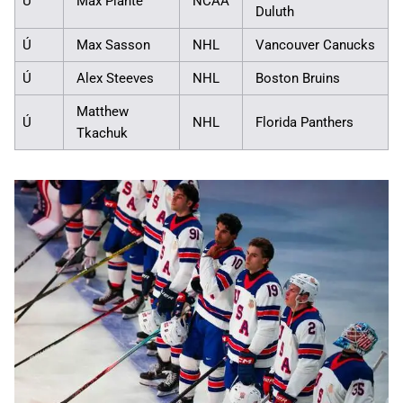
Ú
Max Plante
NCAA
Duluth
Ú
Max Sasson
NHL
Vancouver Canucks
Ú
Alex Steeves
NHL
Boston Bruins
Matthew
Ú
NHL
Florida Panthers
Tkachuk