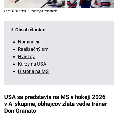
Foto: ČTK / DPA / Christoph Reichwein
📌
Obsah článku:
Nominácia
Realizačný tím
Hviezdy
Kurzy na USA
História na MS
USA sa predstavia na MS v hokeji 2026
v A-skupine, obhajcov zlata vedie tréner
Don Granato