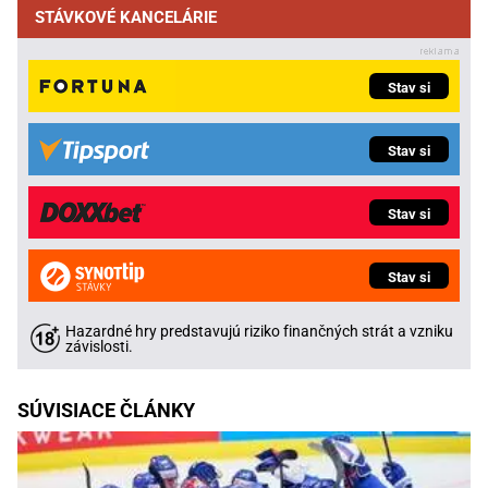
STÁVKOVÉ KANCELÁRIE
Stav si
Stav si
Stav si
Stav si
Hazardné hry predstavujú riziko finančných strát a vzniku
závislosti.
SÚVISIACE ČLÁNKY