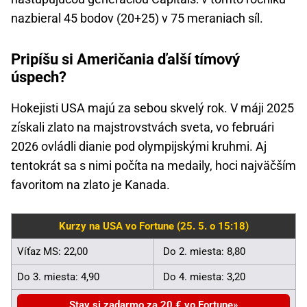
nazbieral 45 bodov (20+25) v 75 meraniach síl.
Pripíšu si Američania ďalší tímový
úspech?
Hokejisti USA majú za sebou skvelý rok. V máji 2025
získali zlato na majstrovstvách sveta, vo februári
2026 ovládli dianie pod olympijskými kruhmi. Aj
tentokrát sa s nimi počíta na medaily, hoci najväčším
favoritom na zlato je Kanada.
Kurzy na USA vo Fortune (25. 5. o 15:18)
Víťaz MS: 22,00
Do 2. miesta: 8,80
Do 3. miesta: 4,90
Do 4. miesta: 3,20
Stav si zadarmo za 20 € vo Fortune