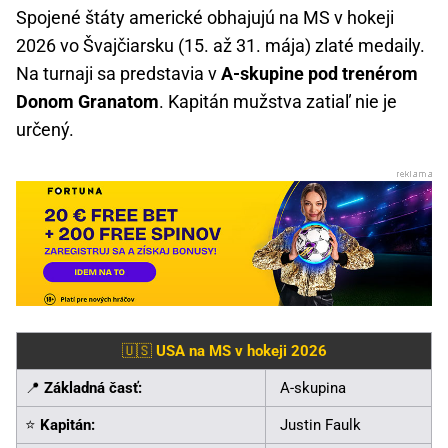
Spojené štáty americké obhajujú na MS v hokeji
2026 vo Švajčiarsku (15. až 31. mája) zlaté medaily.
Na turnaji sa predstavia v
A-skupine pod trenérom
Donom Granatom
. Kapitán mužstva zatiaľ nie je
určený.
🇺🇸
USA na MS v hokeji 2026
📍
Základná časť:
A-skupina
⭐
Kapitán:
Justin Faulk