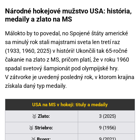
Národné hokejové mužstvo USA: história,
medaily a zlato na MS
Málokto by to povedal, no Spojené štáty americké
sa minulý rok stali majstrami sveta len tretí raz
(1933, 1960, 2025) v histórii! Ukončili tak 65-ročné
čakanie na zlato z MS, pričom platí, že v roku 1960
spadal svetový šampionát pod olympijské hry.
V zátvorke je uvedený posledný rok, v ktorom krajina
získala daný typ medaily.
USA na MS v hokeji: tituly a medaily
🥇
Zlato:
3 (2025)
🥈
Striebro:
9 (1956)
🥉
Bronz:
9 (2021)