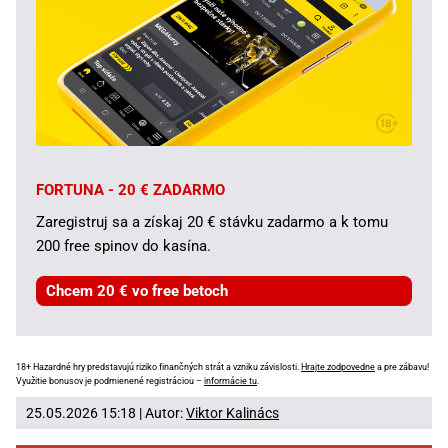
FORTUNA - 20 € ZADARMO
Zaregistruj sa a získaj 20 € stávku zadarmo a k tomu
200 free spinov do kasína.
Chcem 20 € vo free betoch
18+ Hazardné hry predstavujú riziko finančných strát a vzniku závislosti.
Hrajte zodpovedne
a pre zábavu!
Využitie bonusov je podmienené registráciou –
informácie tu
.
25.05.2026 15:18 | Autor:
Viktor Kalinács