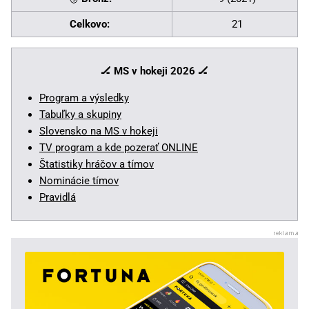
Celkovo:
21
🏒 MS v hokeji 2026
🏒
Program a výsledky
Tabuľky a skupiny
Slovensko na MS v hokeji
TV program a kde pozerať ONLINE
Štatistiky hráčov a tímov
Nominácie tímov
Pravidlá