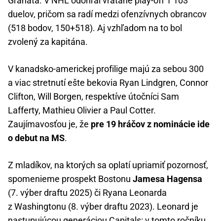
Granata. V NHL odohral vrátane play-off 1 103
duelov, pričom sa radí medzi ofenzívnych obrancov
(518 bodov, 150+518). Aj vzhľadom na to bol
zvolený za kapitána.
V kanadsko-americkej profilige majú za sebou 300
a viac stretnutí ešte bekovia Ryan Lindgren, Connor
Clifton, Will Borgen, respektíve útočníci Sam
Lafferty, Mathieu Olivier a Paul Cotter.
Zaujímavosťou je, že
pre 19 hráčov z nominácie ide
o debut na MS
.
Z mladíkov, na ktorých sa oplatí upriamiť pozornosť,
spomenieme prospekt Bostonu
Jamesa Hagensa
(7. výber draftu 2025) či Ryana Leonarda
z Washingtonu (8. výber draftu 2023). Leonard je
nastupujúcou generáciou Capitals: v tomto ročníku