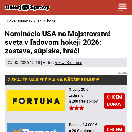
HokejSpravy.sk
>
MS v hokeji
Nominácia USA na Majstrovstvá
sveta v ľadovom hokeji 2026:
zostava, súpiska, hráči
25.05.2026 15:18 | Autor:
Viktor Kalinács
ZÍSKAJTE NAJLEPŠIE A NAJVÄČŠIE BONUSY!
Stávky 20 €
zadarmo
CHCEM
a 200 free spinov
BONUS
Bonus až 4 000 €
CHCEM
a 20 € zadarmo