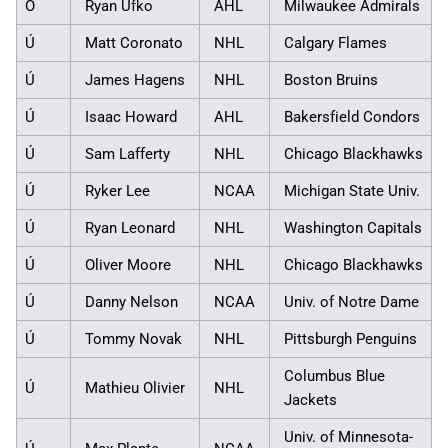
O
Ryan Ufko
AHL
Milwaukee Admirals
Ú
Matt Coronato
NHL
Calgary Flames
Ú
James Hagens
NHL
Boston Bruins
Ú
Isaac Howard
AHL
Bakersfield Condors
Ú
Sam Lafferty
NHL
Chicago Blackhawks
Ú
Ryker Lee
NCAA
Michigan State Univ.
Ú
Ryan Leonard
NHL
Washington Capitals
Ú
Oliver Moore
NHL
Chicago Blackhawks
Ú
Danny Nelson
NCAA
Univ. of Notre Dame
Ú
Tommy Novak
NHL
Pittsburgh Penguins
Columbus Blue
Ú
Mathieu Olivier
NHL
Jackets
Univ. of Minnesota-