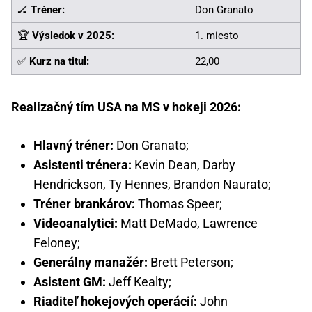
🏒
Tréner:
Don Granato
🏆
Výsledok v 2025:
1. miesto
✅
Kurz na titul:
22,00
Realizačný tím USA na MS v hokeji 2026:
Hlavný tréner:
Don Granato;
Asistenti trénera:
Kevin Dean, Darby
Hendrickson, Ty Hennes, Brandon Naurato;
Tréner brankárov:
Thomas Speer;
Videoanalytici:
Matt DeMado, Lawrence
Feloney;
Generálny manažér:
Brett Peterson;
Asistent GM:
Jeff Kealty;
Riaditeľ hokejových operácií:
John