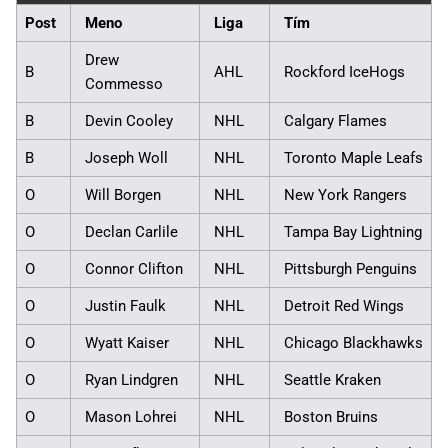
Post
Meno
Liga
Tím
Drew
B
AHL
Rockford IceHogs
Commesso
B
Devin Cooley
NHL
Calgary Flames
B
Joseph Woll
NHL
Toronto Maple Leafs
O
Will Borgen
NHL
New York Rangers
O
Declan Carlile
NHL
Tampa Bay Lightning
O
Connor Clifton
NHL
Pittsburgh Penguins
O
Justin Faulk
NHL
Detroit Red Wings
O
Wyatt Kaiser
NHL
Chicago Blackhawks
O
Ryan Lindgren
NHL
Seattle Kraken
O
Mason Lohrei
NHL
Boston Bruins