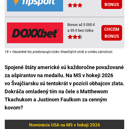
BONUS
Bonus až 5 000 €
CHCEM
a 35 € bez rizika
BONUS
18 + Hazardné hry predstavujú riziko finančných strát a vzniku závislosti.
Spojené štáty americké sú každoročne považované
za ašpirantov na medailu. Na MS v hokeji 2026
vo Švajčiarsku sú tentokrát v pozícii obhajcov zlata.
Dokráča omladený tím na čele s Matthewom
Tkachukom a Justinom Faulkom za cenným
kovom?
Nominácia USA na MS v hokeji 2026