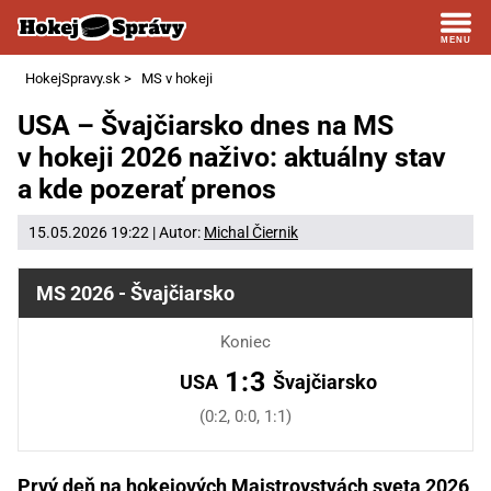
HokejSpravy.sk
>
MS v hokeji
USA – Švajčiarsko dnes na MS
v hokeji 2026 naživo: aktuálny stav
a kde pozerať prenos
15.05.2026 19:22 | Autor:
Michal Čiernik
MS 2026 - Švajčiarsko
Koniec
1:3
USA
Švajčiarsko
(0:2, 0:0, 1:1)
Prvý deň na hokejových Majstrovstvách sveta 2026