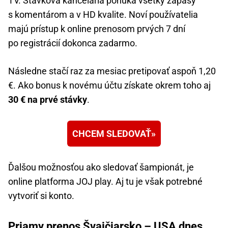
TV. Stávková kancelária ponúka všetky zápasy
s komentárom a v HD kvalite. Noví používatelia
majú prístup k online prenosom prvých 7 dní
po registrácií dokonca zadarmo.
Následne stačí raz za mesiac pretipovať aspoň 1,20
€. Ako bonus k novému účtu získate okrem toho aj
30 € na prvé stávky
.
CHCEM SLEDOVAŤ
Ďalšou možnosťou ako sledovať šampionát, je
online platforma JOJ play. Aj tu je však potrebné
vytvoriť si konto.
Priamy prenos Švajčiarsko – USA dnes