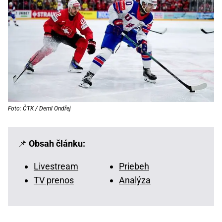
Foto: ČTK / Deml Ondřej
📌
Obsah článku:
Livestream
Priebeh
TV prenos
Analýza