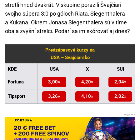
stretli hneď dvakrát. V skupine porazili Švajčiari
svojho súpera 3:0 po góloch Riata, Siegenthalera
a Kukana. Okrem Jonasa Siegenthalera sú v tíme
obaja zvyšní strelci. Podarí sa im skórovať aj dnes?
Predzápasové kurzy na
USA – Švajčiarsko
KDE
USA
X
SUI
Fortuna
3,00
4,20
2,04
Tipsport
3,26
4,10
2,02