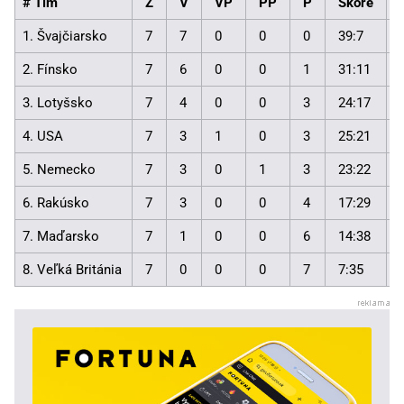
# Tím
Z
V
VP
PP
P
Skóre
1. Švajčiarsko
7
7
0
0
0
39:7
2. Fínsko
7
6
0
0
1
31:11
3. Lotyšsko
7
4
0
0
3
24:17
4. USA
7
3
1
0
3
25:21
5. Nemecko
7
3
0
1
3
23:22
6. Rakúsko
7
3
0
0
4
17:29
7. Maďarsko
7
1
0
0
6
14:38
8. Veľká Británia
7
0
0
0
7
7:35