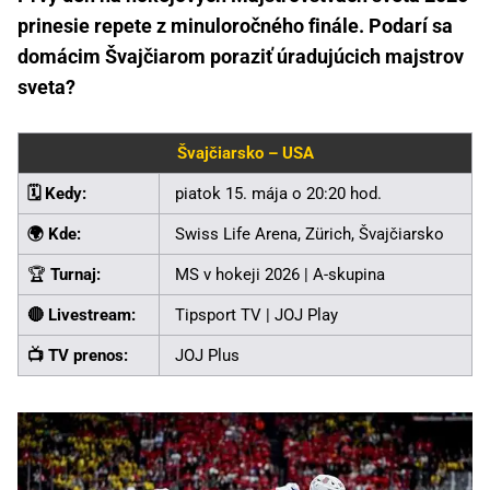
prinesie repete z minuloročného finále. Podarí sa
domácim Švajčiarom poraziť úradujúcich majstrov
sveta?
Švajčiarsko – USA
🗓️ Kedy:
piatok 15. mája o 20:20 hod.
🌍 Kde:
Swiss Life Arena, Zürich, Švajčiarsko
🏆
Turnaj:
MS v hokeji 2026 | A-skupina
🔴 Livestream:
Tipsport TV | JOJ Play
📺 TV prenos:
JOJ Plus