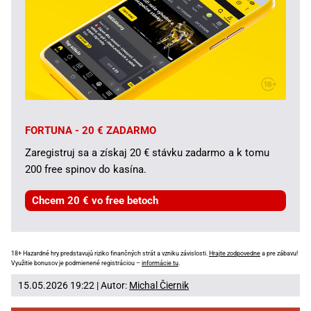
FORTUNA - 20 € ZADARMO
Zaregistruj sa a získaj 20 € stávku zadarmo a k tomu
200 free spinov do kasína.
Chcem 20 € vo free betoch
18+ Hazardné hry predstavujú riziko finančných strát a vzniku závislosti.
Hrajte zodpovedne
a pre zábavu!
Využitie bonusov je podmienené registráciou –
informácie tu
.
15.05.2026 19:22 | Autor:
Michal Čiernik