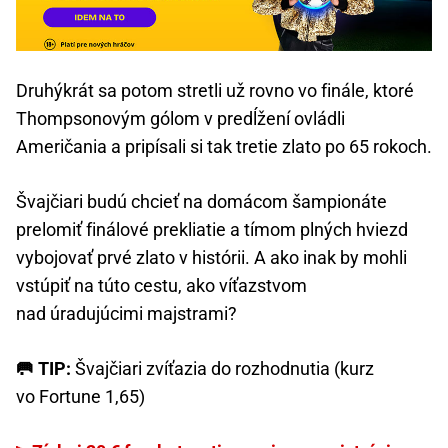
Druhýkrát sa potom stretli už rovno vo finále, ktoré
Thompsonovým gólom v predĺžení ovládli
Američania a pripísali si tak tretie zlato po 65 rokoch.
Švajčiari budú chcieť na domácom šampionáte
prelomiť finálové prekliatie a tímom plných hviezd
vybojovať prvé zlato v histórii. A ako inak by mohli
vstúpiť na túto cestu, ako víťazstvom
nad úradujúcimi majstrami?
🥅 TIP:
Švajčiari zvíťazia do rozhodnutia (kurz
vo Fortune 1,65)