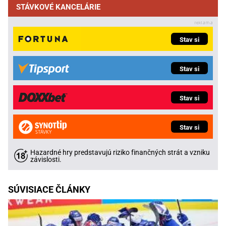
STÁVKOVÉ KANCELÁRIE
Stav si
Stav si
Stav si
Stav si
Hazardné hry predstavujú riziko finančných strát a vzniku
závislosti.
SÚVISIACE ČLÁNKY