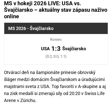
MS v hokeji 2026 LIVE: USA vs.
Švajčiarsko – aktuálny stav zápasu naživo
online
MS 2026 - Švajčiarsko
Koniec
1:3
USA
Švajčiarsko
(0:2, 0:0, 1:1)
Otvárací deň na šampionáte prinesie obrovský
šláger medzi domácim Švajčiarskom a úradujúcimi
majstrami sveta z USA. Top favoriti v A-skupine a aj
na zisk medailí si zmerajú sily od 20:20 v Swiss Life
Arene v Zürichu.