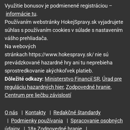
Využitie bonusov je podmienené registráciou –
informácie tu
.
Používaním webstránky HokejSpravy.sk vyjadrujete
súhlas s používaním cookies v súlade s nastavením
vášho prehliadača.
Na webových
stránkach https://www.hokespravy.sk/ nie sú
prevádzkované hazardné hry ani tu neprebieha
sprostredkovanie akýchkoľvek platieb.
Dôležité odkazy:
Ministerstvo Financií SR
,
Úrad pre
reguláciu hazardných hier
,
Zodpovedné hranie
,
Centrum pre liečbu závislostí
O nás
|
Kontakty
|
Redakčné štandardy
|
Podmienky používania
|
Spracovanie osobných
údajov
|
18+ Zodpovedné hranie
|