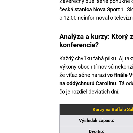
Záverečný duel série ponúkne o
česká
stanica Nova Sport 1
. S
o 12:00 neinformoval o televíz
Analýza a kurzy: Ktorý 
konferencie?
Každý chvíľku ťahá pílku. Aj tak
Výkony oboch tímov sú nekonzis
že víťaz série narazí
vo finále 
na oddýchnutú Carolinu
. Tá od
čo je rozdiel deviatich dní.
Kurzy na Buffalo Sa
Výsledok zápasu:
Dvojtip: