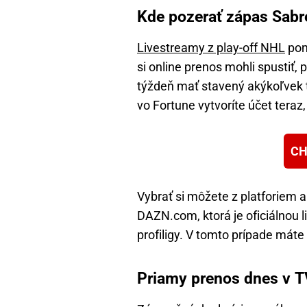
Kde pozerať zápas Sabr
Livestreamy z play-off NHL
pon
si online prenos mohli spustiť, 
týždeň mať stavený akýkoľvek ti
vo Fortune vytvoríte účet teraz
CH
Vybrať si môžete z platforiem 
DAZN.com, ktorá je oficiálnou
profiligy. V tomto prípade mát
Priamy prenos dnes v TV