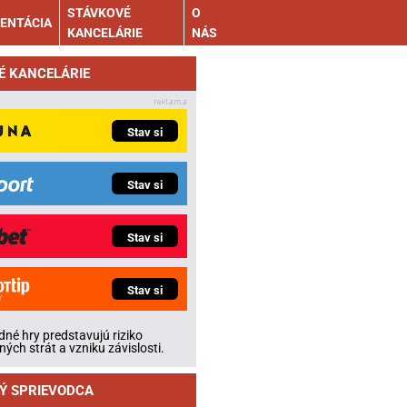
STÁVKOVÉ
O
ENTÁCIA
KANCELÁRIE
NÁS
É KANCELÁRIE
Stav si
Stav si
Stav si
Stav si
né hry predstavujú riziko
ných strát a vzniku závislosti.
Ý SPRIEVODCA