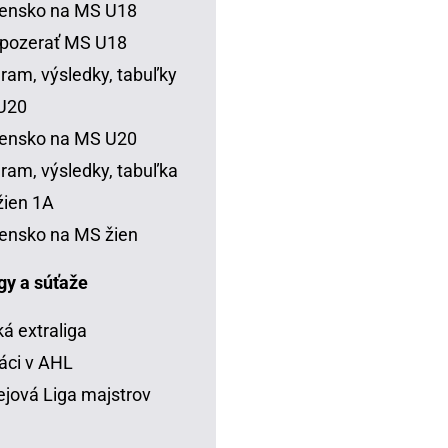
vensko na MS U18
 pozerať MS U18
ram, výsledky, tabuľky
U20
vensko na MS U20
ram, výsledky, tabuľka
ien 1A
ensko na MS žien
igy a súťaže
á extraliga
áci v AHL
jová Liga majstrov