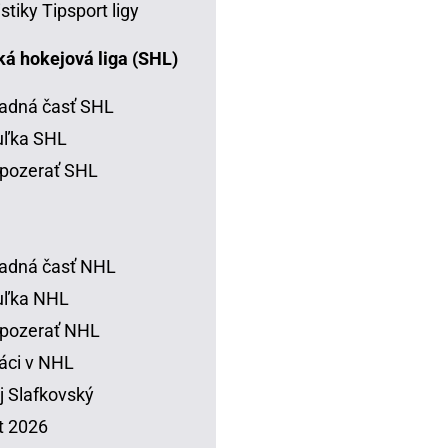
istiky Tipsport ligy
á hokejová liga (SHL)
adná časť SHL
uľka SHL
pozerať SHL
adná časť NHL
uľka NHL
 pozerať NHL
áci v NHL
j Slafkovský
t 2026