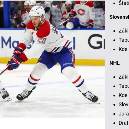
Štat
Slovensk
Zákl
Tab
Kde 
NHL
Zákl
Tab
Kde
Slov
Jura
Draf