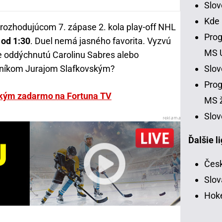
Slo
Kde
v rozhodujúcom 7. zápase 2. kola play-off NHL
Prog
 od 1:30
. Duel nemá jasného favorita. Vyzvú
MS 
e oddýchnutú Carolinu Sabres alebo
Slo
čníkom Jurajom Slafkovským?
Prog
ským zadarmo na Fortuna TV
MS ž
Slov
Ďalšie l
Česk
Slov
Hoke