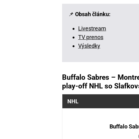
📌
Obsah článku:
Livestream
TV prenos
Výsledky
Buffalo Sabres – Montre
play-off NHL so Slafkov
NHL
Buffalo Sab