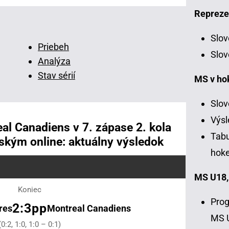
Repreze
Slov
Priebeh
Slov
Analýza
Stav sérií
MS v ho
Slov
Výsl
al Canadiens v 7. zápase 2. kola
Tabu
ským online: aktuálny výsledok
hoke
MS U18,
Koniec
Prog
2:3pp
res
Montreal Canadiens
MS 
(0:2, 1:0, 1:0 – 0:1)