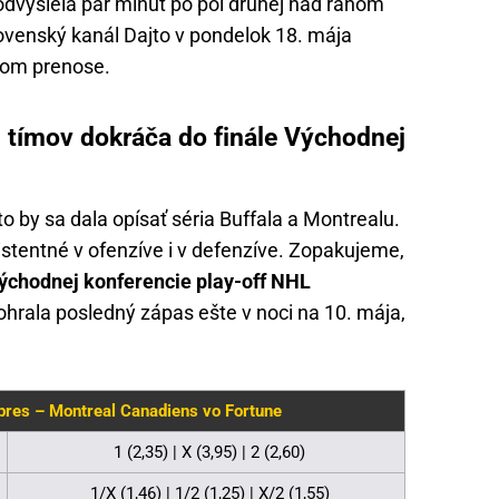
dvysiela pár minút po pol druhej nad ránom
lovenský kanál Dajto v pondelok 18. mája
nom prenose.
z tímov dokráča do finále Východnej
to by sa dala opísať séria Buffala a Montrealu.
tentné v ofenzíve i v defenzíve. Zopakujeme,
Východnej konferencie play-off NHL
ohrala posledný zápas ešte v noci na 10. mája,
bres – Montreal Canadiens vo Fortune
1 (2,35) | X (3,95) | 2 (2,60)
1/X (1,46) | 1/2 (1,25) | X/2 (1,55)