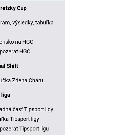
Gretzky Cup
ram, výsledky, tabuľka
C
vensko na HGC
 pozerať HGC
al Shift
účka Zdena Cháru
 liga
adná časť Tipsport ligy
ľka Tipsport ligy
pozerať Tipsport ligu