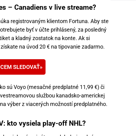
es – Canadiens v live streame?
úka registrovaným klientom Fortuna. Aby ste
potrebujete byť v účte prihlásený, za posledný
ket a kladný zostatok na konte. Ak si
, získate na úvod 20 € na tipovanie zadarmo.
CEM SLEDOVAŤ
ako sú Voyo (mesačné predplatné 11,99 €) či
 livestreamovou službou kanadsko-americkej
e na výber z viacerých možností predplatného.
: kto vysiela play-off NHL?