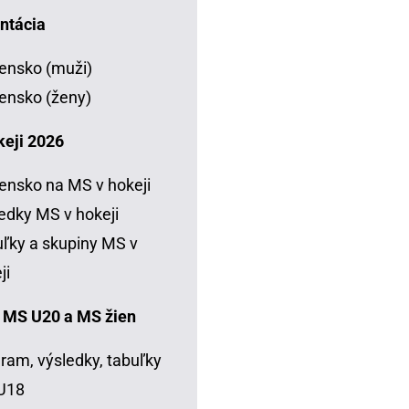
ntácia
ensko (muži)
ensko (ženy)
keji 2026
ensko na MS v hokeji
edky MS v hokeji
ľky a skupiny MS v
ji
 MS U20 a MS žien
ram, výsledky, tabuľky
U18