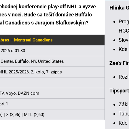
ýchodnej konferencie play-off NHL a vyzve
Hlinka 
es v noci. Bude sa tešiť domáce Buffalo
Prog
eal Canadiens s Jurajom Slafkovským?
HG
Slo
abres – Montreal Canadiens
Kde
 2026 o 01:30
Center, Buffalo, NY, United States
Zee's Fin
 NHL 2025/2026, 2. kolo, 7. zápas
Rozl
Tipsport
 TV, Voyo, DAZN.com
Zákl
rt 1
Tabu
) | X (3,95) | MTL (2,60)
Kde 