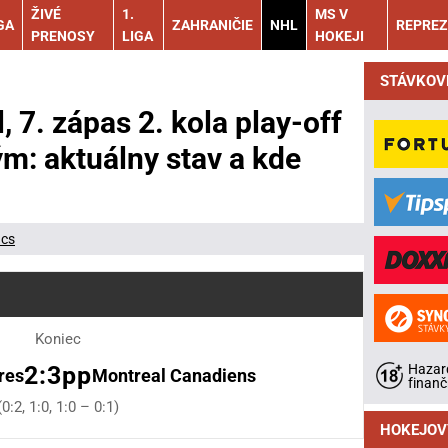
ŽIVÉ
1.
MS V
GA
ZAHRANIČIE
NHL
REPREZ
PRENOSY
LIGA
HOKEJI
STÁVKOV
, 7. zápas 2. kola play-off
m: aktuálny stav a kde
ács
Koniec
Hazard
2:3pp
res
Montreal Canadiens
finanč
(0:2, 1:0, 1:0 – 0:1)
HOKEJOV