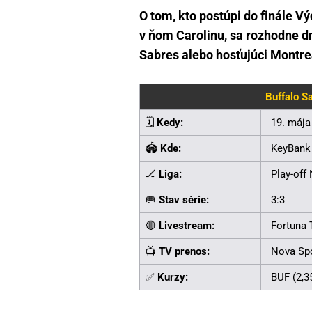
O tom, kto postúpi do finále V
v ňom Carolinu, sa rozhodne dn
Sabres alebo hosťujúci Montr
Buffalo S
🗓️
Kedy:
19. mája
🏟️
Kde:
KeyBank 
🏒
Liga:
Play-off
🥅
Stav série:
3:3
🔴
Livestream:
Fortuna
📺
TV prenos:
Nova Spo
✅
Kurzy:
BUF (2,35