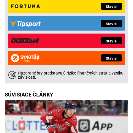
Stav si
Stav si
Stav si
Stav si
Hazardné hry predstavujú riziko finančných strát a vzniku
závislosti.
SÚVISIACE ČLÁNKY