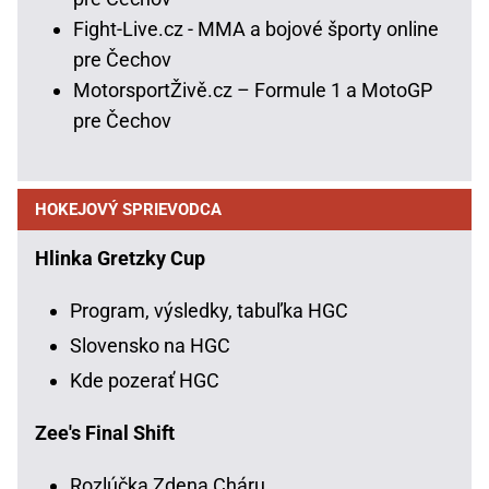
Fight-Live.cz - MMA a bojové športy online
pre Čechov
MotorsportŽivě.cz – Formule 1 a MotoGP
pre Čechov
HOKEJOVÝ SPRIEVODCA
Hlinka Gretzky Cup
Program, výsledky, tabuľka HGC
Slovensko na HGC
Kde pozerať HGC
Zee's Final Shift
Rozlúčka Zdena Cháru