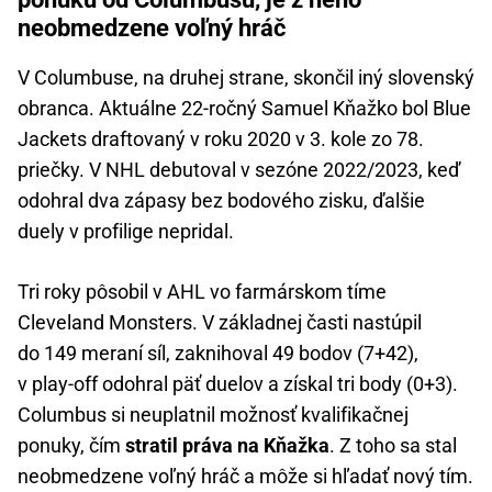
neobmedzene voľný hráč
V Columbuse, na druhej strane, skončil iný slovenský
obranca. Aktuálne 22-ročný Samuel Kňažko bol Blue
Jackets draftovaný v roku 2020 v 3. kole zo 78.
priečky. V NHL debutoval v sezóne 2022/2023, keď
odohral dva zápasy bez bodového zisku, ďalšie
duely v profilige nepridal.
Tri roky pôsobil v AHL vo farmárskom tíme
Cleveland Monsters. V základnej časti nastúpil
do 149 meraní síl, zaknihoval 49 bodov (7+42),
v play-off odohral päť duelov a získal tri body (0+3).
Columbus si neuplatnil možnosť kvalifikačnej
ponuky, čím
stratil práva na Kňažka
. Z toho sa stal
neobmedzene voľný hráč a môže si hľadať nový tím.