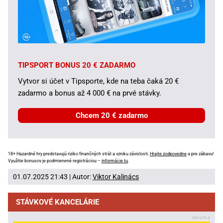
TIPSPORT BONUS 20 € ZADARMO
Vytvor si účet v Tipsporte, kde na teba čaká 20 €
zadarmo a bonus až 4 000 € na prvé stávky.
Chcem 20 € zadarmo
18+ Hazardné hry predstavujú riziko finančných strát a vzniku závislosti.
Hrajte zodpovedne
a pre zábavu!
Využitie bonusov je podmienené registráciou –
informácie tu
.
01.07.2025 21:43 | Autor:
Viktor Kalinács
STÁVKOVÉ KANCELÁRIE