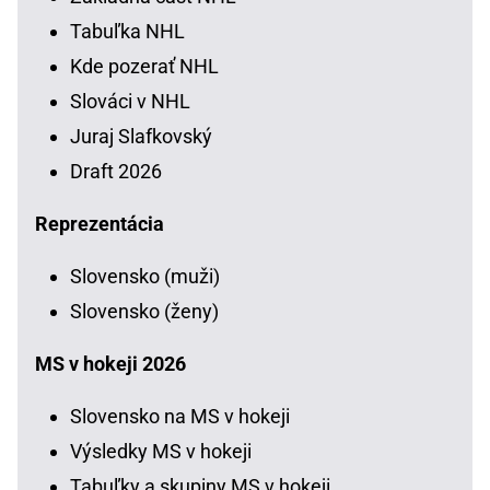
Tabuľka NHL
Kde pozerať NHL
Slováci v NHL
Juraj Slafkovský
Draft 2026
Reprezentácia
Slovensko (muži)
Slovensko (ženy)
MS v hokeji 2026
Slovensko na MS v hokeji
Výsledky MS v hokeji
Tabuľky a skupiny MS v hokeji