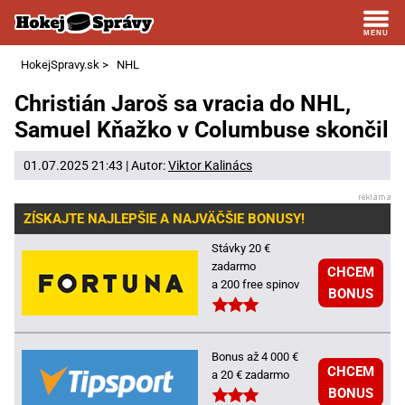
HokejSpravy.sk
>
NHL
Christián Jaroš sa vracia do NHL,
Samuel Kňažko v Columbuse skončil
01.07.2025 21:43 | Autor:
Viktor Kalinács
ZÍSKAJTE NAJLEPŠIE A NAJVÄČŠIE BONUSY!
Stávky 20 €
zadarmo
CHCEM
a 200 free spinov
BONUS
Bonus až 4 000 €
CHCEM
a 20 € zadarmo
BONUS