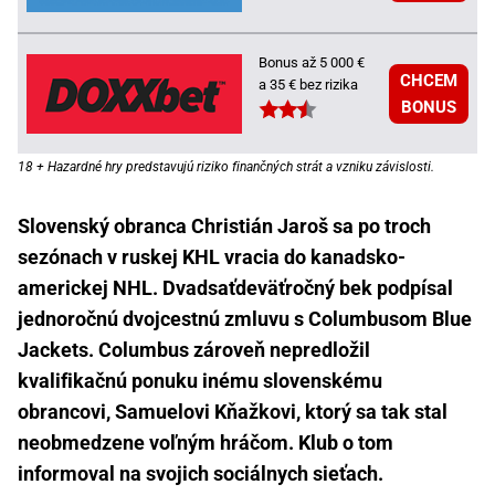
Bonus až 5 000 €
CHCEM
a 35 € bez rizika
BONUS
18 + Hazardné hry predstavujú riziko finančných strát a vzniku závislosti.
Slovenský obranca Christián Jaroš sa po troch
sezónach v ruskej KHL vracia do kanadsko-
americkej NHL. Dvadsaťdeväťročný bek podpísal
jednoročnú dvojcestnú zmluvu s Columbusom Blue
Jackets. Columbus zároveň nepredložil
kvalifikačnú ponuku inému slovenskému
obrancovi, Samuelovi Kňažkovi, ktorý sa tak stal
neobmedzene voľným hráčom. Klub o tom
informoval na svojich sociálnych sieťach.