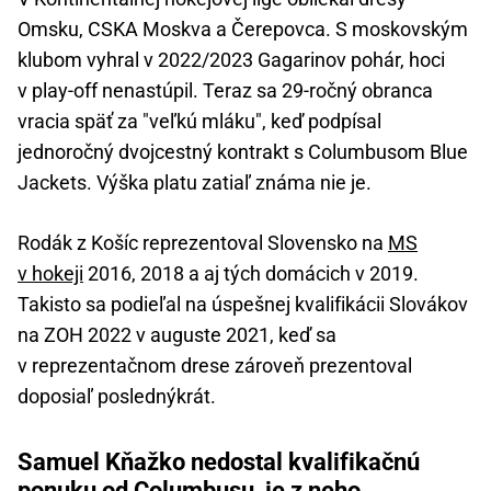
Omsku, CSKA Moskva a Čerepovca. S moskovským
klubom vyhral v 2022/2023 Gagarinov pohár, hoci
v play-off nenastúpil. Teraz sa 29-ročný obranca
vracia späť za "veľkú mláku", keď podpísal
jednoročný dvojcestný kontrakt s Columbusom Blue
Jackets. Výška platu zatiaľ známa nie je.
Rodák z Košíc reprezentoval Slovensko na
MS
v hokeji
2016, 2018 a aj tých domácich v 2019.
Takisto sa podieľal na úspešnej kvalifikácii Slovákov
na ZOH 2022 v auguste 2021, keď sa
v reprezentačnom drese zároveň prezentoval
doposiaľ poslednýkrát.
Samuel Kňažko nedostal kvalifikačnú
ponuku od Columbusu, je z neho