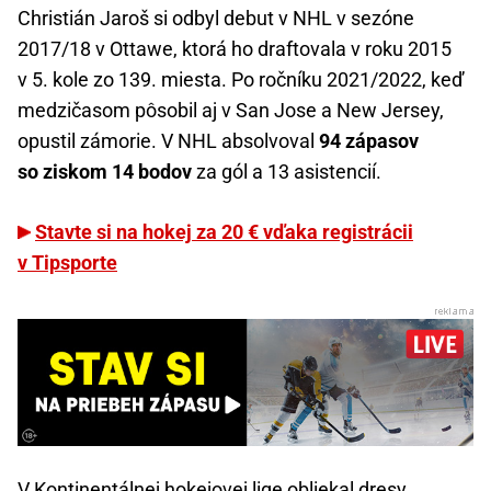
Christián Jaroš si odbyl debut v NHL v sezóne
2017/18 v Ottawe, ktorá ho draftovala v roku 2015
v 5. kole zo 139. miesta. Po ročníku 2021/2022, keď
medzičasom pôsobil aj v San Jose a New Jersey,
opustil zámorie. V NHL absolvoval
94 zápasov
so ziskom 14 bodov
za gól a 13 asistencií.
Stavte si na hokej za 20 € vďaka registrácii
v Tipsporte
V Kontinentálnej hokejovej lige obliekal dresy