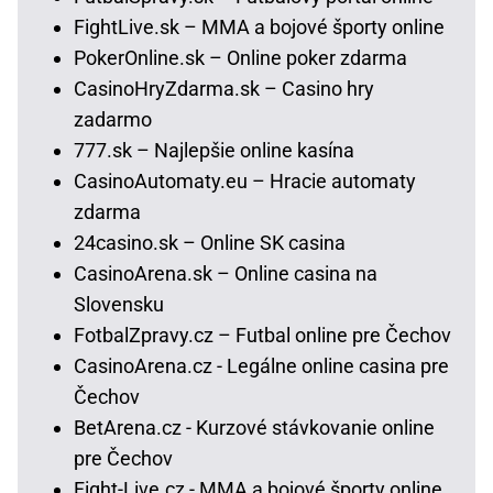
FightLive.sk – MMA a bojové športy online
PokerOnline.sk – Online poker zdarma
CasinoHryZdarma.sk – Casino hry
zadarmo
777.sk – Najlepšie online kasína
CasinoAutomaty.eu – Hracie automaty
zdarma
24casino.sk – Online SK casina
CasinoArena.sk – Online casina na
Slovensku
FotbalZpravy.cz – Futbal online pre Čechov
CasinoArena.cz - Legálne online casina pre
Čechov
BetArena.cz - Kurzové stávkovanie online
pre Čechov
Fight-Live.cz - MMA a bojové športy online