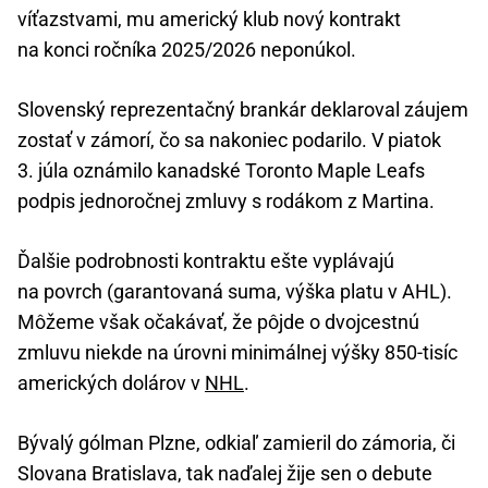
víťazstvami, mu americký klub nový kontrakt
na konci ročníka 2025/2026 neponúkol.
Slovenský reprezentačný brankár deklaroval záujem
zostať v zámorí, čo sa nakoniec podarilo. V piatok
3. júla oznámilo kanadské Toronto Maple Leafs
podpis jednoročnej zmluvy s rodákom z Martina.
Ďalšie podrobnosti kontraktu ešte vyplávajú
na povrch (garantovaná suma, výška platu v AHL).
Môžeme však očakávať, že pôjde o dvojcestnú
zmluvu niekde na úrovni minimálnej výšky 850-tisíc
amerických dolárov v
NHL
.
Bývalý gólman Plzne, odkiaľ zamieril do zámoria, či
Slovana Bratislava, tak naďalej žije sen o debute