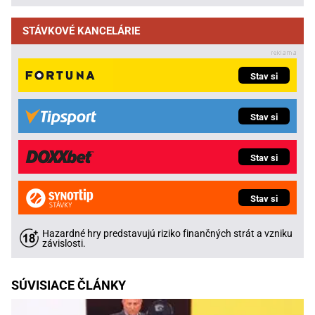
STÁVKOVÉ KANCELÁRIE
Stav si
Stav si
Stav si
Stav si
Hazardné hry predstavujú riziko finančných strát a vzniku
závislosti.
SÚVISIACE ČLÁNKY