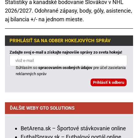
Štatistiky a kanadské bodovanie Slovákov v NHL
2026/2027. Odohrané zápasy, body, góly, asistencie,
aj bilancia +/- na jednom mieste.
PRIHLÁSIŤ SA NA ODBER HOKEJOVÝCH SPRÁV
Zadajte svoj e-mail a získajte najnovšie správy zo sveta hokeja!
Súhlasím so
spracovaním osobných údajov
pre účel zasielania
reklamných správ
ĎALŠIE WEBY GTO SOLUTIONS
BetArena.sk – Športové stávkovanie online
FutbalSpravy.sk – Futbalový portál online