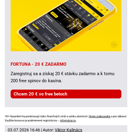
FORTUNA - 20 € ZADARMO
Zaregistruj sa a získaj 20 € stávku zadarmo a k tomu
200 free spinov do kasína.
Chcem 20 € vo free betoch
18+ Hazardné hry predstavujú riziko finančných strát a vzniku závislosti.
Hrajte zodpovedne
a pre zábavu!
Využitie bonusov je podmienené registráciou –
informácie tu
.
03.07.2026 16:46 | Autor:
Viktor Kalinács