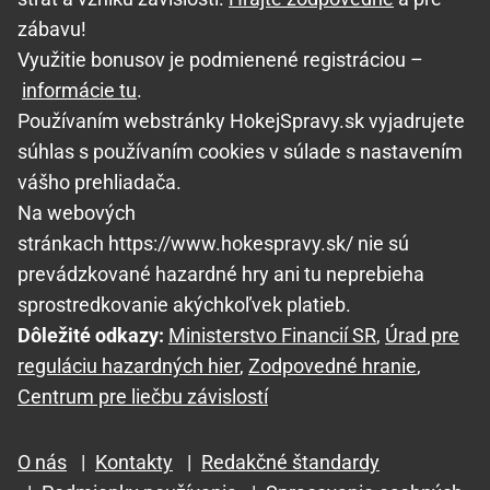
zábavu!
Využitie bonusov je podmienené registráciou –
informácie tu
.
Používaním webstránky HokejSpravy.sk vyjadrujete
súhlas s používaním cookies v súlade s nastavením
vášho prehliadača.
Na webových
stránkach https://www.hokespravy.sk/ nie sú
prevádzkované hazardné hry ani tu neprebieha
sprostredkovanie akýchkoľvek platieb.
Dôležité odkazy:
Ministerstvo Financií SR
,
Úrad pre
reguláciu hazardných hier
,
Zodpovedné hranie
,
Centrum pre liečbu závislostí
O nás
|
Kontakty
|
Redakčné štandardy