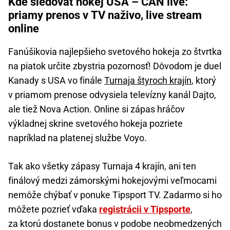
Kde sledovať hokej USA – CAN live:
priamy prenos v TV naživo, live stream
online
Fanúšikovia najlepšieho svetového hokeja zo štvrtka
na piatok určite zbystria pozornosť! Dôvodom je duel
Kanady s USA vo finále
Turnaja štyroch krajín
, ktorý
v priamom prenose odvysiela televízny kanál Dajto,
ale tiež Nova Action. Online si zápas hráčov
výkladnej skrine svetového hokeja pozriete
napríklad na platenej službe Voyo.
Tak ako všetky zápasy Turnaja 4 krajín, ani ten
finálový medzi zámorskými hokejovými veľmocami
nemôže chýbať v ponuke Tipsport TV. Zadarmo si ho
môžete pozrieť vďaka
registrácii v Tipsporte
,
za ktorú dostanete bonus v podobe neobmedzených