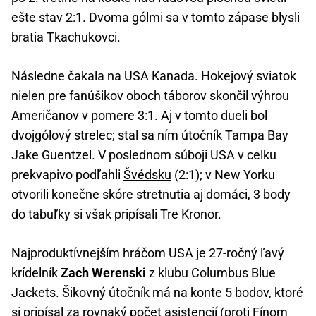
ešte stav 2:1. Dvoma gólmi sa v tomto zápase blysli
bratia Tkachukovci.
Následne čakala na USA Kanada. Hokejový sviatok
nielen pre fanúšikov oboch táborov skončil výhrou
Američanov v pomere 3:1. Aj v tomto dueli bol
dvojgólový strelec; stal sa ním útočník Tampa Bay
Jake Guentzel. V poslednom súboji USA v celku
prekvapivo podľahli
Švédsku
(2:1); v New Yorku
otvorili konečne skóre stretnutia aj domáci, 3 body
do tabuľky si však pripísali Tre Kronor.
Najproduktívnejším hráčom USA je 27-ročný ľavý
krídelník
Zach Werenski
z klubu Columbus Blue
Jackets. Šikovný útočník má na konte 5 bodov, ktoré
si pripísal za rovnaký počet asistencií (proti Fínom