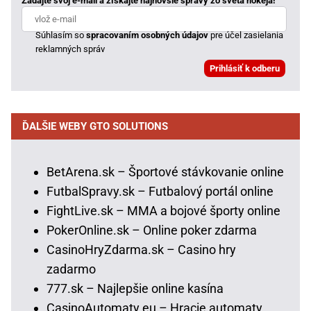
Zadajte svoj e-mail a získajte najnovšie správy zo sveta hokeja!
Súhlasím so
spracovaním osobných údajov
pre účel zasielania
reklamných správ
ĎALŠIE WEBY GTO SOLUTIONS
BetArena.sk – Športové stávkovanie online
FutbalSpravy.sk – Futbalový portál online
FightLive.sk – MMA a bojové športy online
PokerOnline.sk – Online poker zdarma
CasinoHryZdarma.sk – Casino hry
zadarmo
777.sk – Najlepšie online kasína
CasinoAutomaty.eu – Hracie automaty