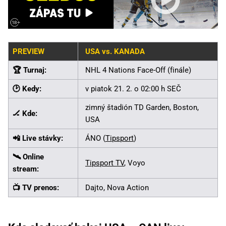
PREVIEW
USA vs. KANADA
🏆 Turnaj:
NHL 4 Nations Face-Off (finále)
🕑 Kedy:
v piatok 21. 2. o 02:00 h SEČ
zimný štadión TD Garden, Boston,
🏒 Kde:
USA
📲 Live stávky:
ÁNO (
Tipsport
)
🛰️ Online
Tipsport TV
, Voyo
stream:
📺 TV prenos:
Dajto, Nova Action