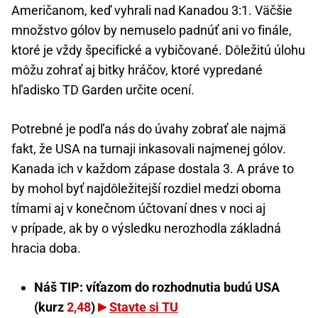
Američanom, keď vyhrali nad Kanadou 3:1. Väčšie
množstvo gólov by nemuselo padnúť ani vo finále,
ktoré je vždy špecifické a vybičované. Dôležitú úlohu
môžu zohrať aj bitky hráčov, ktoré vypredané
hľadisko TD Garden určite ocení.
Potrebné je podľa nás do úvahy zobrať ale najmä
fakt, že USA na turnaji inkasovali najmenej gólov.
Kanada ich v každom zápase dostala 3. A práve to
by mohol byť najdôležitejší rozdiel medzi oboma
tímami aj v konečnom účtovaní dnes v noci aj
v prípade, ak by o výsledku nerozhodla základná
hracia doba.
Náš TIP: víťazom do rozhodnutia budú USA
(kurz
2,48
)
Stavte si TU