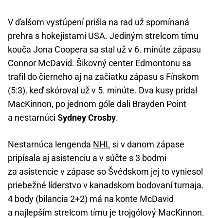
V ďalšom vystúpení prišla na rad už spomínaná
prehra s hokejistami USA. Jediným strelcom tímu
kouča Jona Coopera sa stal už v 6. minúte zápasu
Connor McDavid. Šikovný center Edmontonu sa
trafil do čierneho aj na začiatku zápasu s Fínskom
(5:3), keď skóroval už v 5. minúte. Dva kusy pridal
MacKinnon, po jednom góle dali Brayden Point
a nestarnúci
Sydney Crosby
.
Nestarnúca lengenda
NHL
si v danom zápase
pripísala aj asistenciu a v súčte s 3 bodmi
za asistencie v zápase so Švédskom jej to vyniesol
priebežné líderstvo v kanadskom bodovaní turnaja.
4 body (bilancia 2+2) má na konte McDavid
a najlepším strelcom tímu je trojgólový MacKinnon.