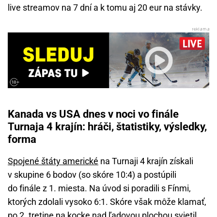
live streamov na 7 dní a k tomu aj 20 eur na stávky.
Kanada vs USA dnes v noci vo finále
Turnaja 4 krajín: hráči, štatistiky, výsledky,
forma
Spojené štáty americké
na Turnaji 4 krajín získali
v skupine 6 bodov (so skóre 10:4) a postúpili
do finále z 1. miesta. Na úvod si poradili s Fínmi,
ktorých zdolali vysoko 6:1. Skóre však môže klamať,
po 2. tretine na kocke nad ľadovou plochou svietil