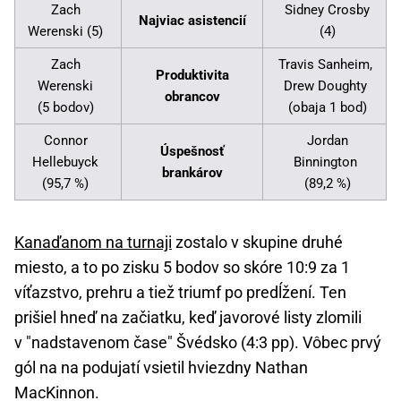
Zach
Sidney Crosby
Najviac asistencií
Werenski (5)
(4)
Zach
Travis Sanheim,
Produktivita
Werenski
Drew Doughty
obrancov
(5 bodov)
(obaja 1 bod)
Connor
Jordan
Úspešnosť
Hellebuyck
Binnington
brankárov
(95,7 %)
(89,2 %)
Kanaďanom na turnaji
zostalo v skupine druhé
miesto, a to po zisku 5 bodov so skóre 10:9 za 1
víťazstvo, prehru a tiež triumf po predĺžení. Ten
prišiel hneď na začiatku, keď javorové listy zlomili
v "nadstavenom čase" Švédsko (4:3 pp). Vôbec prvý
gól na na podujatí vsietil hviezdny Nathan
MacKinnon.