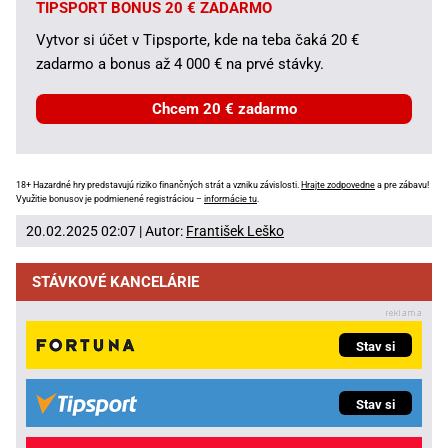
TIPSPORT BONUS 20 € ZADARMO
Vytvor si účet v Tipsporte, kde na teba čaká 20 €
zadarmo a bonus až 4 000 € na prvé stávky.
Chcem 20 € zadarmo
18+ Hazardné hry predstavujú riziko finančných strát a vzniku závislosti.
Hrajte zodpovedne
a pre zábavu!
Využitie bonusov je podmienené registráciou –
informácie tu
.
20.02.2025 02:07 | Autor:
František Leško
STÁVKOVÉ KANCELÁRIE
Stav si
Stav si