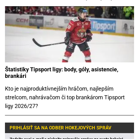
Štatistiky Tipsport ligy: body, góly, asistencie,
brankári
Kto je najproduktívnejším hráčom, najlepším
strelcom, nahrávačom či top brankárom Tipsport
ligy 2026/27?
PRIHLÁSIŤ SA NA ODBER HOKEJOVÝCH SPRÁV