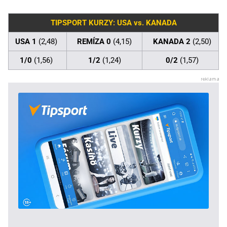
TIPSPORT KURZY: USA vs. KANADA
USA 1
(2,48)
REMÍZA 0
(4,15)
KANADA 2
(2,50)
1/0
(1,56)
1/2
(1,24)
0/2
(1,57)