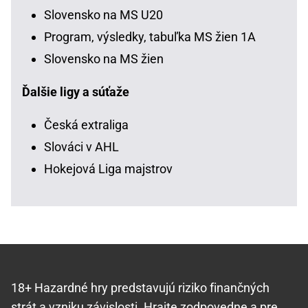
Slovensko na MS U20
Program, výsledky, tabuľka MS žien 1A
Slovensko na MS žien
Ďalšie ligy a súťaže
Česká extraliga
Slováci v AHL
Hokejová Liga majstrov
18+ Hazardné hry predstavujú riziko finančných
strát a vzniku závislosti.
Hrajte zodpovedne
a pre