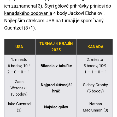
ich zaznamenal 3). Štyri gólové prihrávky priniesi
do
kanadského bodovania
4 body Jackovi Eichelovi.
Najlepším strelcom USA na turnaji je spomínaný
Guentzel (3+1).
TURNAJ 4 KRAJÍN
USA
KANADA
2025
1. miesto
2. miesto
6 bodov, 10:4
Bilancia v tabuľke
5 bodov, 10:9
2 – 0 – 0 – 1
1 – 1 – 0 – 1
Zach
Najproduktívnejší
Sidney Crosby
Werenski
hráč
(5 bodov)
(5 bodov)
Jake Guentzel
Nathan
Najviac gólov
(3)
MacKinnon (3)