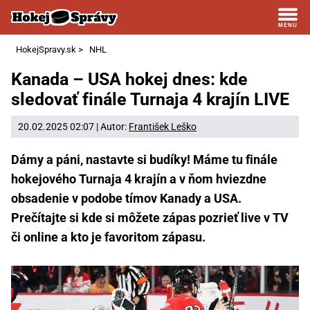
HokejSpravy.sk
>
NHL
Kanada – USA hokej dnes: kde
sledovať finále Turnaja 4 krajín LIVE
20.02.2025 02:07 | Autor:
František Leško
Dámy a páni, nastavte si budíky! Máme tu finále
hokejového Turnaja 4 krajín a v ňom hviezdne
obsadenie v podobe tímov Kanady a USA.
Prečítajte si kde si môžete zápas pozrieť live v TV
či online a kto je favoritom zápasu.