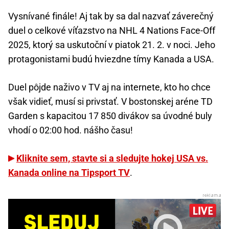
Vysnívané finále! Aj tak by sa dal nazvať záverečný
duel o celkové víťazstvo na NHL 4 Nations Face-Off
2025, ktorý sa uskutoční v piatok 21. 2. v noci. Jeho
protagonistami budú hviezdne tímy Kanada a USA.
Duel pôjde naživo v TV aj na internete, kto ho chce
však vidieť, musí si privstať. V bostonskej aréne TD
Garden s kapacitou 17 850 divákov sa úvodné buly
vhodí o 02:00 hod. nášho času!
Kliknite sem, stavte si a sledujte hokej USA vs.
Kanada online na Tipsport TV
.