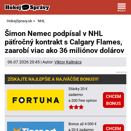
HokejSpravy.sk
>
NHL
Šimon Nemec podpísal v NHL
päťročný kontrakt s Calgary Flames,
zaarobí viac ako 36 miliónov dolárov
06.07.2026 20:45 | Autor:
Viktor Kalinács
ZÍSKAJTE NAJLEPŠIE A NAJVÄČŠIE BONUSY!
Stávky 20 €
zadarmo
CHCEM
a 200 free spinov
BONUS
Bonus až 4 000 €
CHCEM
a 20 € zadarmo