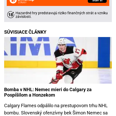
Stav si
Hazardné hry predstavujú riziko finančných strát a vzniku
závislosti.
SÚVISIACE ČLÁNKY
Bomba v NHL: Nemec mieri do Calgary za
Pospíšilom a Honzekom
Calgary Flames odpálilo na prestupovom trhu NHL
bombu. Slovenský ofenzívny bek Šimon Nemec sa