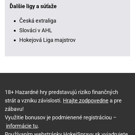
Ďalšie ligy a súťaže
Česká extraliga
Slováci v AHL
Hokejová Liga majstrov
18+ Hazardné hry predstavujú riziko finančných
strát a vzniku závislosti.
Hrajte zodpovedne
a pre
zábavu!
Využitie bonusov je podmienené registráciou –
informácie tu
.
Používaním webstránky HokejSpravy.sk vyjadrujete