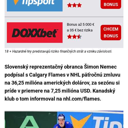
BONUS
Bonus až 5 000 €
CHCEM
a 35 € bez rizika
BONUS
18 + Hazardné hry predstavujú riziko finančných strát a vzniku závislosti.
Slovenský reprezentačný obranca Šimon Nemec
podpísal s Calgary Flames v NHL päťročnú zmluvu
na 36,25 milióna amerických dolárov, za sezónu si
príde v priemere na 7,25 milióna USD. Kanadský
klub o tom informoval na nhl.com/flames.