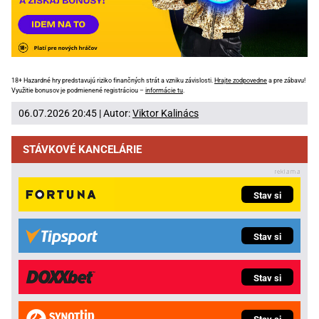
18+ Hazardné hry predstavujú riziko finančných strát a vzniku závislosti.
Hrajte zodpovedne
a pre zábavu!
Využitie bonusov je podmienené registráciou –
informácie tu
.
06.07.2026 20:45 | Autor:
Viktor Kalinács
STÁVKOVÉ KANCELÁRIE
Stav si
Stav si
Stav si