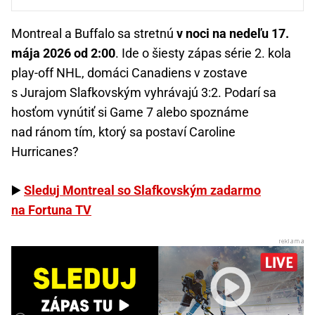
Montreal a Buffalo sa stretnú
v noci na nedeľu 17.
mája 2026 od 2:00
. Ide o šiesty zápas série 2. kola
play-off NHL, domáci Canadiens v zostave
s Jurajom Slafkovským vyhrávajú 3:2. Podarí sa
hosťom vynútiť si Game 7 alebo spoznáme
nad ránom tím, ktorý sa postaví Caroline
Hurricanes?
▶️
Sleduj Montreal so Slafkovským zadarmo
na Fortuna TV