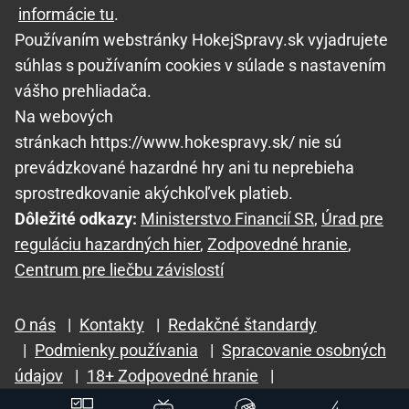
informácie tu
.
Používaním webstránky HokejSpravy.sk vyjadrujete
súhlas s používaním cookies v súlade s nastavením
vášho prehliadača.
Na webových
stránkach https://www.hokespravy.sk/ nie sú
prevádzkované hazardné hry ani tu neprebieha
sprostredkovanie akýchkoľvek platieb.
Dôležité odkazy:
Ministerstvo Financií SR
,
Úrad pre
reguláciu hazardných hier
,
Zodpovedné hranie
,
Centrum pre liečbu závislostí
O nás
|
Kontakty
|
Redakčné štandardy
|
Podmienky používania
|
Spracovanie osobných
údajov
|
18+ Zodpovedné hranie
|
GTO Solutions, s.r.o.