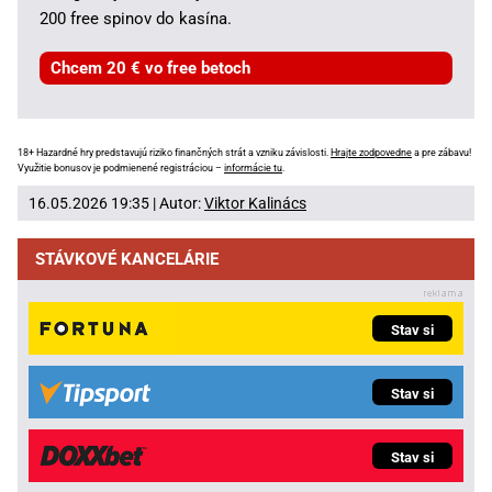
200 free spinov do kasína.
Chcem 20 € vo free betoch
18+ Hazardné hry predstavujú riziko finančných strát a vzniku závislosti.
Hrajte zodpovedne
a pre zábavu!
Využitie bonusov je podmienené registráciou –
informácie tu
.
16.05.2026 19:35 | Autor:
Viktor Kalinács
STÁVKOVÉ KANCELÁRIE
Stav si
Stav si
Stav si