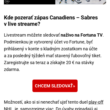
Kde pozerať zápas Canadiens – Sabres
v live streame?
Livestream môžete sledovať
naživo na Fortuna TV
.
Podmienkou je vytvorený účet vo Fortune, byť
prihlásený v konte s kladným zostatkom na účte
a za posledný týždeň mať stavený ľubovoľný tiket.
Zaregistrujte sa teraz a získajte 20 € na stávky
zdarma.
CHCEM SLEDOVAŤ
Možností, ako si si nenechať ujsť tento duel
play-off
NHL
, je, samozrejme viac. Do úvahy pripadajú aj