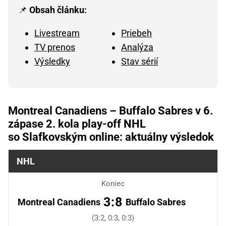
📌
Obsah článku:
Livestream
Priebeh
TV prenos
Analýza
Výsledky
Stav sérií
Montreal Canadiens – Buffalo Sabres v 6.
zápase 2. kola play-off NHL
so Slafkovským online: aktuálny výsledok
NHL
Koniec
3:8
Montreal Canadiens
Buffalo Sabres
(3:2, 0:3, 0:3)