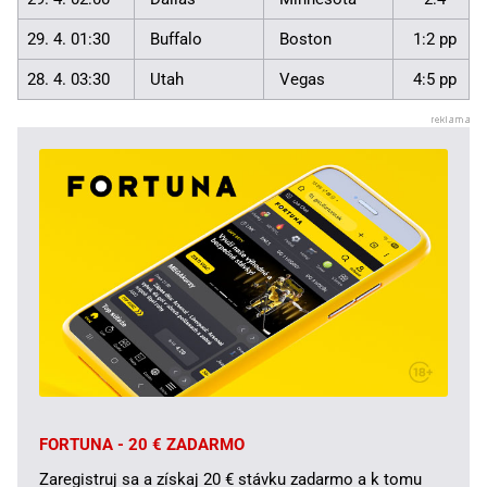
29. 4. 01:30
Buffalo
Boston
1:2 pp
28. 4. 03:30
Utah
Vegas
4:5 pp
FORTUNA - 20 € ZADARMO
Zaregistruj sa a získaj 20 € stávku zadarmo a k tomu