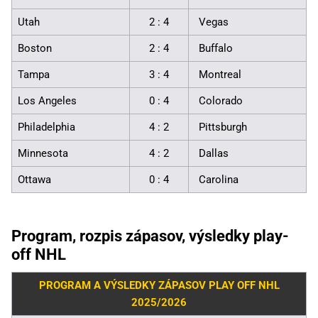
Utah
2 : 4
Vegas
Boston
2 : 4
Buffalo
Tampa
3 : 4
Montreal
Los Angeles
0 : 4
Colorado
Philadelphia
4 : 2
Pittsburgh
Minnesota
4 : 2
Dallas
Ottawa
0 : 4
Carolina
Program, rozpis zápasov, výsledky play-
off NHL
PROGRAM A VÝSLEDKY ZÁPASOV PLAY OFF NHL
2025/2026