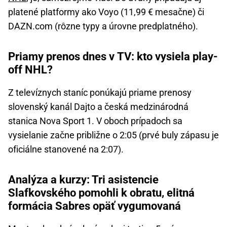
platené platformy ako Voyo (11,99 € mesačne) či
DAZN.com (rôzne typy a úrovne predplatného).
Priamy prenos dnes v TV: kto vysiela play-
off NHL?
Z televíznych staníc ponúkajú priame prenosy
slovenský kanál Dajto a česká medzinárodná
stanica Nova Sport 1. V oboch prípadoch sa
vysielanie začne približne o 2:05 (prvé buly zápasu je
oficiálne stanovené na 2:07).
Analýza a kurzy: Tri asistencie
Slafkovského pomohli k obratu, elitná
formácia Sabres opäť vygumovaná