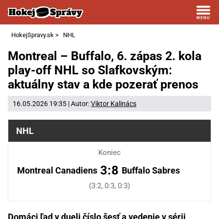
HokejSpravy.sk
>
NHL
Montreal – Buffalo, 6. zápas 2. kola
play-off NHL so Slafkovským:
aktuálny stav a kde pozerať prenos
16.05.2026 19:35 | Autor:
Viktor Kalinács
NHL
Koniec
3:8
Montreal Canadiens
Buffalo Sabres
(3:2, 0:3, 0:3)
Domáci ľad v dueli číslo šesť a vedenie v sérii