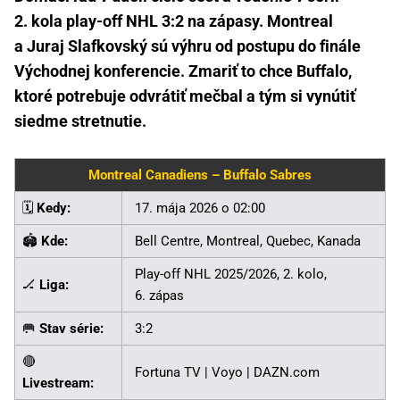
2. kola play-off NHL 3:2 na zápasy. Montreal
a Juraj Slafkovský sú výhru od postupu do finále
Východnej konferencie. Zmariť to chce Buffalo,
ktoré potrebuje odvrátiť mečbal a tým si vynútiť
siedme stretnutie.
Montreal Canadiens – Buffalo Sabres
🗓️
Kedy:
17. mája 2026 o 02:00
🏟️
Kde:
Bell Centre, Montreal, Quebec, Kanada
Play-off NHL 2025/2026, 2. kolo,
🏒
Liga:
6. zápas
🥅
Stav série:
3:2
🔴
Fortuna TV | Voyo | DAZN.com
Livestream: