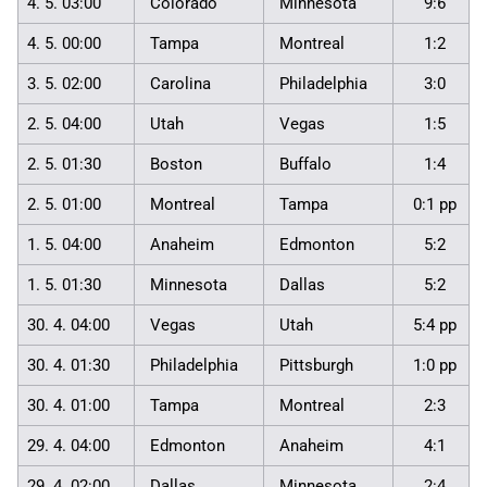
4. 5. 03:00
Colorado
Minnesota
9:6
4. 5. 00:00
Tampa
Montreal
1:2
3. 5. 02:00
Carolina
Philadelphia
3:0
2. 5. 04:00
Utah
Vegas
1:5
2. 5. 01:30
Boston
Buffalo
1:4
2. 5. 01:00
Montreal
Tampa
0:1 pp
1. 5. 04:00
Anaheim
Edmonton
5:2
1. 5. 01:30
Minnesota
Dallas
5:2
30. 4. 04:00
Vegas
Utah
5:4 pp
30. 4. 01:30
Philadelphia
Pittsburgh
1:0 pp
30. 4. 01:00
Tampa
Montreal
2:3
29. 4. 04:00
Edmonton
Anaheim
4:1
29. 4. 02:00
Dallas
Minnesota
2:4