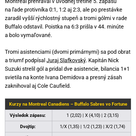
Montreal prehrával v úvodnej tretine 5. zápasu
na ľade protivníka 0:1, 1:2 aj 2:3, ale po prestávke
zaradil vyšší rýchlostný stupeň a tromi gólmi v rade
Buffalo odstavil. Poistka na 6:3 prišla v 44. minúte
a bolo vymaľované.
Tromi asistenciami (dvomi primárnymi) sa pod obrat
a triumf podpísal
Juraj Slafkovský
. Kapitán Nick
Suzuki strelil gól a pridal dve asistencie, bilancia 1+1
svietila na konte Ivana Demidova a presný zásah
zaknihoval aj Cole Caufield.
Kurzy na Montreal Canadiens – Buffalo Sabres vo Fortune
Výsledok zápasu:
1 (2,02) | X (4,10) | 2 (3,15)
Dvojtip:
1/X (1,35) | 1/2 (1,23) | X/2 (1,74)