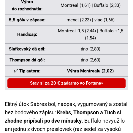
Výhra
Montreal (1,61) | Buffalo (2,33)
do rozhodnutia:
5,5 gólu v zápase:
menej (2,23) | viac (1,66)
Montreal -1,5 (2,44) | Buffalo +1,5
Handicap:
(1,54)
Slafkovský dá gól:
áno (2,80)
Thompson dá gól:
áno (2,60)
✅ Tip autora:
Výhra Montrealu (2,02)
Stav si za 20 € zadarmo vo Fortune
Elitný útok Sabres bol, naopak, vygumovaný a zostal
bez bodového zápisu:
Krebs, Thompson a Tuch si
zhodne pripísali po dve mínusky
. Buffalo nevyužilo
ani jednu z dvoch presiloviek (raz sedel za vysokú