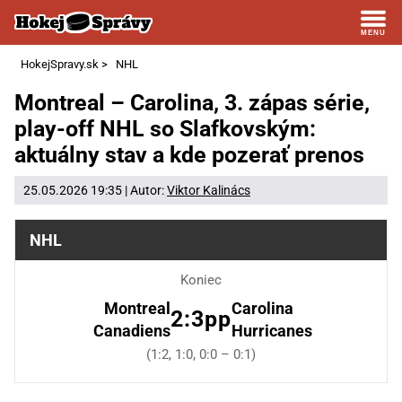
HokejSpravy.sk
>
NHL
Montreal – Carolina, 3. zápas série,
play-off NHL so Slafkovským:
aktuálny stav a kde pozerať prenos
25.05.2026 19:35 | Autor:
Viktor Kalinács
NHL
Koniec
Montreal
Carolina
2:3pp
Canadiens
Hurricanes
(1:2, 1:0, 0:0 – 0:1)