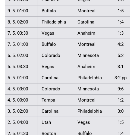
9. 5. 01:00
Buffalo
Montreal
1:5
8. 5. 02:00
Philadelphia
Carolina
1:4
7. 5. 03:30
Vegas
Anaheim
1:3
7. 5. 01:00
Buffalo
Montreal
4:2
6. 5. 02:00
Colorado
Minnesota
5:2
5. 5. 03:30
Vegas
Anaheim
3:1
5. 5. 01:00
Carolina
Philadelphia
3:2 pp
4. 5. 03:00
Colorado
Minnesota
9:6
4. 5. 00:00
Tampa
Montreal
1:2
3. 5. 02:00
Carolina
Philadelphia
3:0
2. 5. 04:00
Utah
Vegas
1:5
2. 5. 01:30
Boston
Buffalo
1:4