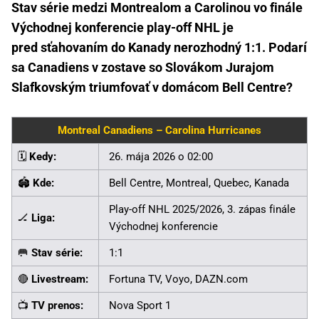
Stav série medzi Montrealom a Carolinou vo finále
Východnej konferencie play-off NHL je
pred sťahovaním do Kanady nerozhodný 1:1. Podarí
sa Canadiens v zostave so Slovákom Jurajom
Slafkovským triumfovať v domácom Bell Centre?
Montreal Canadiens – Carolina Hurricanes
🗓️
Kedy:
26. mája 2026 o 02:00
🏟️
Kde:
Bell Centre, Montreal, Quebec, Kanada
Play-off NHL 2025/2026, 3. zápas finále
🏒
Liga:
Východnej konferencie
🥅
Stav série:
1:1
🔴
Livestream:
Fortuna TV, Voyo, DAZN.com
📺
TV prenos:
Nova Sport 1