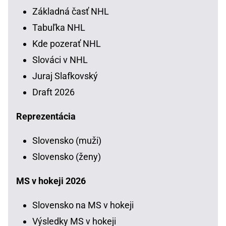
Základná časť NHL
Tabuľka NHL
Kde pozerať NHL
Slováci v NHL
Juraj Slafkovský
Draft 2026
Reprezentácia
Slovensko (muži)
Slovensko (ženy)
MS v hokeji 2026
Slovensko na MS v hokeji
Výsledky MS v hokeji