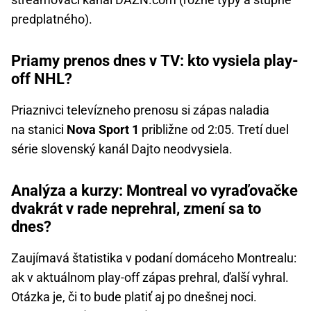
predplatného).
Priamy prenos dnes v TV: kto vysiela play-
off NHL?
Priaznivci televízneho prenosu si zápas naladia
na stanici
Nova Sport 1
približne od 2:05. Tretí duel
série slovenský kanál Dajto neodvysiela.
Analýza a kurzy: Montreal vo vyraďovačke
dvakrát v rade neprehral, zmení sa to
dnes?
Zaujímavá štatistika v podaní domáceho Montrealu:
ak v aktuálnom play-off zápas prehral, ďalší vyhral.
Otázka je, či to bude platiť aj po dnešnej noci.