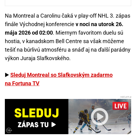
Na Montreal a Carolinu čaká v play-off NHL 3. zápas
finále Východnej konferencie
v noci na utorok 26.
mája 2026 od 02:00
. Miernym favoritom duelu sú
hostia, v kanadskom Bell Centre sa však môžeme
tešiť na búrlivú atmosféru a snáď aj na ďalší parádny
výkon Juraja Slafkovského.
▶️
Sleduj Montreal so Slafkovským zadarmo
na Fortuna TV