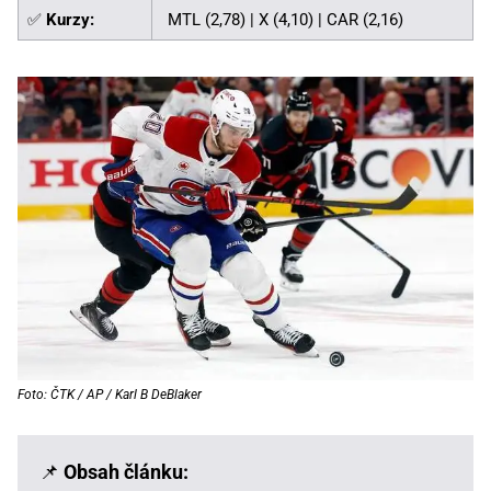
✅
Kurzy:
MTL (2,78) | X (4,10) | CAR (2,16)
Foto: ČTK / AP / Karl B DeBlaker
📌
Obsah článku: