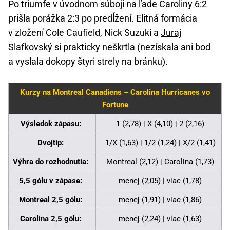
Po triumfe v úvodnom súboji na ľade Caroliny 6:2
prišla porážka 2:3 po predĺžení. Elitná formácia
v zložení Cole Caufield, Nick Suzuki a
Juraj
Slafkovský
si prakticky neškrtla (nezískala ani bod
a vyslala dokopy štyri strely na bránku).
Kurzy na Montreal Canadiens – Carolina Hurricanes vo
Fortune
Výsledok zápasu:
1 (2,78) | X (4,10) | 2 (2,16)
Dvojtip:
1/X (1,63) | 1/2 (1,24) | X/2 (1,41)
Výhra do rozhodnutia:
Montreal (2,12) | Carolina (1,73)
5,5 gólu v zápase:
menej (2,05) | viac (1,78)
Montreal 2,5 gólu:
menej (1,91) | viac (1,86)
Carolina 2,5 gólu:
menej (2,24) | viac (1,63)