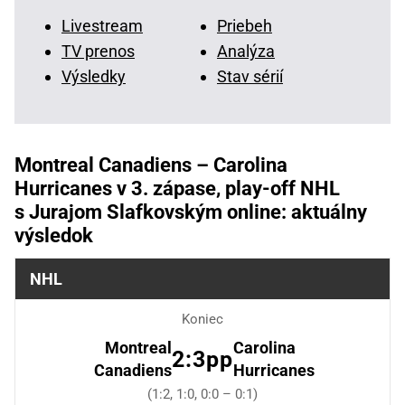
Livestream
Priebeh
TV prenos
Analýza
Výsledky
Stav sérií
Montreal Canadiens – Carolina
Hurricanes v 3. zápase, play-off NHL
s Jurajom Slafkovským online: aktuálny
výsledok
NHL
Koniec
Montreal
Carolina
2:3pp
Canadiens
Hurricanes
(1:2, 1:0, 0:0 – 0:1)