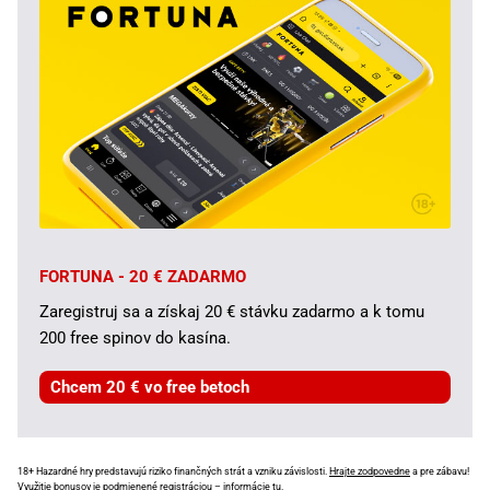
FORTUNA - 20 € ZADARMO
Zaregistruj sa a získaj 20 € stávku zadarmo a k tomu
200 free spinov do kasína.
Chcem 20 € vo free betoch
18+ Hazardné hry predstavujú riziko finančných strát a vzniku závislosti.
Hrajte zodpovedne
a pre zábavu!
Využitie bonusov je podmienené registráciou –
informácie tu
.