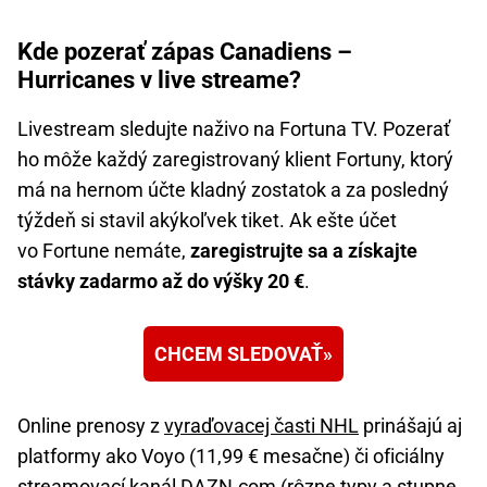
Kde pozerať zápas Canadiens –
Hurricanes v live streame?
Livestream sledujte naživo na Fortuna TV. Pozerať
ho môže každý zaregistrovaný klient Fortuny, ktorý
má na hernom účte kladný zostatok a za posledný
týždeň si stavil akýkoľvek tiket. Ak ešte účet
vo Fortune nemáte,
zaregistrujte sa a získajte
stávky zadarmo až do výšky 20 €
.
CHCEM SLEDOVAŤ
Online prenosy z
vyraďovacej časti NHL
prinášajú aj
platformy ako Voyo (11,99 € mesačne) či oficiálny
streamovací kanál DAZN.com (rôzne typy a stupne