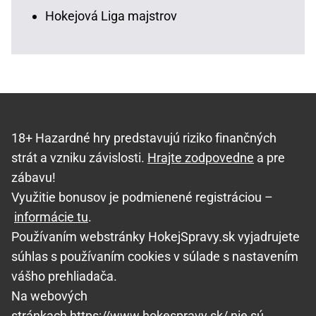
Hokejová Liga majstrov
18+ Hazardné hry predstavujú riziko finančných
strát a vzniku závislosti.
Hrajte zodpovedne
a pre
zábavu!
Využitie bonusov je podmienené registráciou –
informácie tu
.
Používaním webstránky HokejSpravy.sk vyjadrujete
súhlas s používaním cookies v súlade s nastavením
vášho prehliadača.
Na webových
stránkach https://www.hokespravy.sk/ nie sú