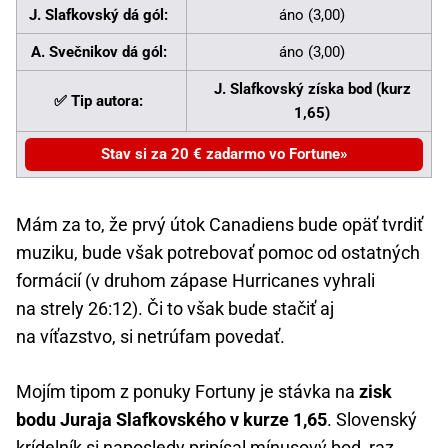
J. Slafkovský dá gól:
áno (3,00)
A. Svečnikov dá gól:
áno (3,00)
J. Slafkovský získa bod (kurz
✅ Tip autora:
1,65)
Stav si za 20 € zadarmo vo Fortune
Mám za to, že prvý útok Canadiens bude opäť tvrdiť
muziku, bude však potrebovať pomoc od ostatných
formácií (v druhom zápase Hurricanes vyhrali
na strely 26:12). Či to však bude stačiť aj
na víťazstvo, si netrúfam povedať.
Mojím tipom z ponuky Fortuny je stávka na
zisk
bodu Juraja Slafkovského v kurze 1,65
. Slovenský
krídelník si naposledy pripísal mínusový bod, raz