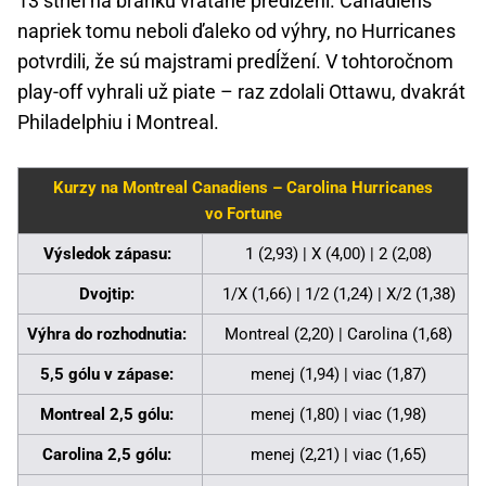
13 striel na bránku vrátane predĺžení. Canadiens
napriek tomu neboli ďaleko od výhry, no Hurricanes
potvrdili, že sú majstrami predĺžení. V tohtoročnom
play-off vyhrali už piate – raz zdolali Ottawu, dvakrát
Philadelphiu i Montreal.
Kurzy na Montreal Canadiens – Carolina Hurricanes
vo Fortune
Výsledok zápasu:
1 (2,93) | X (4,00) | 2 (2,08)
Dvojtip:
1/X (1,66) | 1/2 (1,24) | X/2 (1,38)
Výhra do rozhodnutia:
Montreal (2,20) | Carolina (1,68)
5,5 gólu v zápase:
menej (1,94) | viac (1,87)
Montreal 2,5 gólu:
menej (1,80) | viac (1,98)
Carolina 2,5 gólu:
menej (2,21) | viac (1,65)