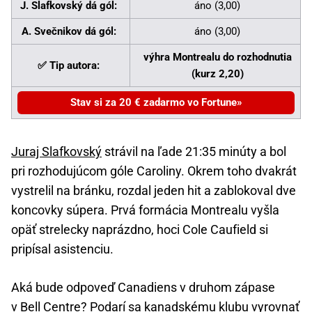
J. Slafkovský dá gól:
áno (3,00)
A. Svečnikov dá gól:
áno (3,00)
výhra Montrealu do rozhodnutia
✅ Tip autora:
(kurz 2,20)
Stav si za 20 € zadarmo vo Fortune
Juraj Slafkovský
strávil na ľade 21:35 minúty a bol
pri rozhodujúcom góle Caroliny. Okrem toho dvakrát
vystrelil na bránku, rozdal jeden hit a zablokoval dve
koncovky súpera. Prvá formácia Montrealu vyšla
opäť strelecky naprázdno, hoci Cole Caufield si
pripísal asistenciu.
Aká bude odpoveď Canadiens v druhom zápase
v Bell Centre? Podarí sa kanadskému klubu vyrovnať