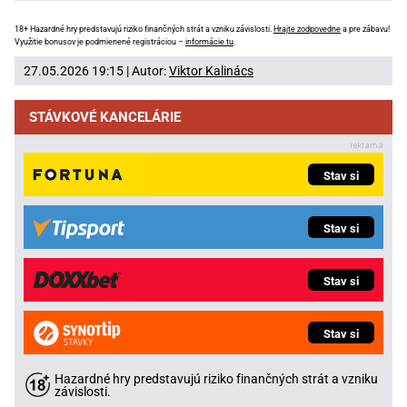
18+ Hazardné hry predstavujú riziko finančných strát a vzniku závislosti.
Hrajte zodpovedne
a pre zábavu!
Využitie bonusov je podmienené registráciou –
informácie tu
.
27.05.2026 19:15 | Autor:
Viktor Kalinács
STÁVKOVÉ KANCELÁRIE
Stav si
Stav si
Stav si
Stav si
Hazardné hry predstavujú riziko finančných strát a vzniku
závislosti.