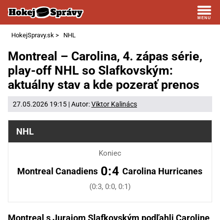
HokejSpravy.sk
>
NHL
Montreal – Carolina, 4. zápas série,
play-off NHL so Slafkovským:
aktuálny stav a kde pozerať prenos
27.05.2026 19:15 | Autor:
Viktor Kalinács
NHL
Koniec
0:4
Montreal Canadiens
Carolina Hurricanes
(0:3, 0:0, 0:1)
Montreal s Jurajom Slafkovským podľahli Caroline