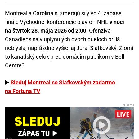
Montreal a Carolina si zmerajú sily vo 4. zápase
finále Východnej konferencie play-off NHL
v noci
na štvrtok 28. mája 2026 od 2:00
. Ofenzíva
Canadiens sa v uplynulých dvoch dueloch príliš
neblysla, naprázdno vyšiel aj Juraj Slafkovský. Zlomí
to kanadský celok pred domácim publikom v Bell
Centre?
▶️
Sleduj Montreal so Slafkovským zadarmo
na Fortuna TV