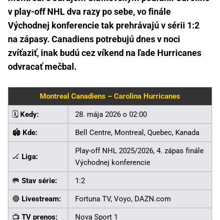
v play-off NHL dva razy po sebe, vo finále
Východnej konferencie tak prehrávajú v sérii 1:2
na zápasy. Canadiens potrebujú dnes v noci
zvíťaziť, inak budú cez víkend na ľade Hurricanes
odvracať mečbal.
Montreal Canadiens – Carolina Hurricanes
🗓️
Kedy:
28. mája 2026 o 02:00
🏟️
Kde:
Bell Centre, Montreal, Quebec, Kanada
Play-off NHL 2025/2026, 4. zápas finále
🏒
Liga:
Východnej konferencie
🥅
Stav série:
1:2
🔴
Livestream:
Fortuna TV, Voyo, DAZN.com
📺
TV prenos:
Nova Sport 1