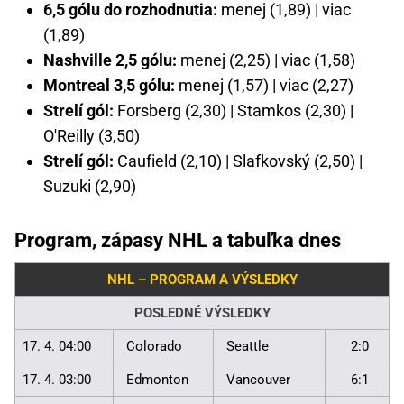
6,5 gólu do rozhodnutia:
menej (1,89) | viac
(1,89)
Nashville 2,5 gólu:
menej (2,25) | viac (1,58)
Montreal 3,5 gólu:
menej (1,57) | viac (2,27)
Strelí gól:
Forsberg (2,30) | Stamkos (2,30) |
O'Reilly (3,50)
Strelí gól:
Caufield (2,10) | Slafkovský (2,50) |
Suzuki (2,90)
Program, zápasy NHL a tabuľka dnes
NHL – PROGRAM A VÝSLEDKY
POSLEDNÉ VÝSLEDKY
17. 4. 04:00
Colorado
Seattle
2:0
17. 4. 03:00
Edmonton
Vancouver
6:1