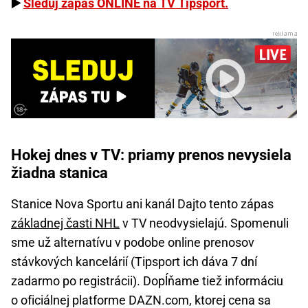
▶️
Sleduj zápas ONLINE na TV Tipsport.
Hokej dnes v TV: priamy prenos nevysiela
žiadna stanica
Stanice Nova Sportu ani kanál Dajto tento zápas
základnej časti NHL
v TV neodvysielajú. Spomenuli
sme už alternatívu v podobe online prenosov
stávkových kancelárií (Tipsport ich dáva 7 dní
zadarmo po registrácii). Dopĺňame tiež informáciu
o oficiálnej platforme DAZN.com, ktorej cena sa