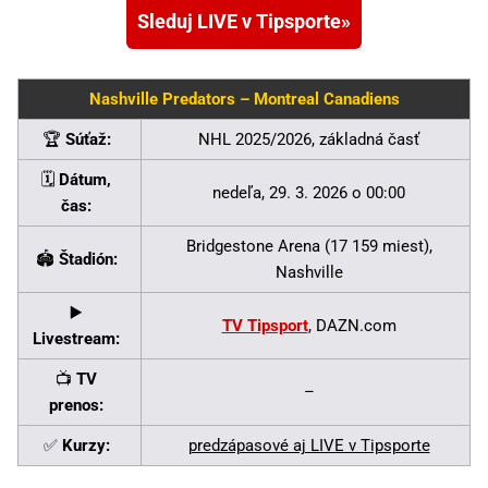
Sleduj LIVE v Tipsporte
Nashville Predators – Montreal Canadiens
🏆
Súťaž:
NHL 2025/2026, základná časť
🗓️
Dátum,
nedeľa, 29. 3. 2026 o 00:00
čas:
Bridgestone Arena (17 159 miest),
🏟️
Štadión:
Nashville
▶️
TV Tipsport
, DAZN.com
Livestream:
📺
TV
–
prenos:
✅
Kurzy:
predzápasové aj LIVE v Tipsporte