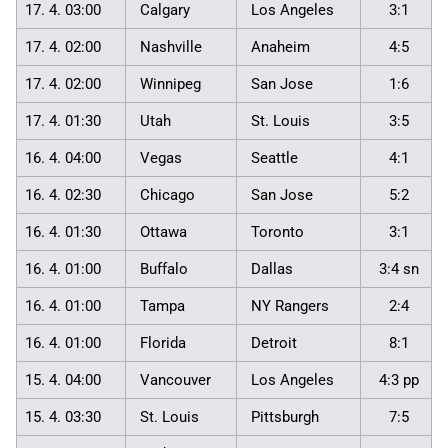
17. 4. 03:00
Calgary
Los Angeles
3:1
17. 4. 02:00
Nashville
Anaheim
4:5
17. 4. 02:00
Winnipeg
San Jose
1:6
17. 4. 01:30
Utah
St. Louis
3:5
16. 4. 04:00
Vegas
Seattle
4:1
16. 4. 02:30
Chicago
San Jose
5:2
16. 4. 01:30
Ottawa
Toronto
3:1
16. 4. 01:00
Buffalo
Dallas
3:4 sn
16. 4. 01:00
Tampa
NY Rangers
2:4
16. 4. 01:00
Florida
Detroit
8:1
15. 4. 04:00
Vancouver
Los Angeles
4:3 pp
15. 4. 03:30
St. Louis
Pittsburgh
7:5