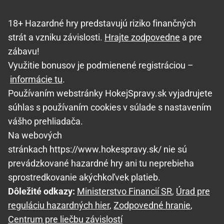
18+ Hazardné hry predstavujú riziko finančných
strát a vzniku závislosti.
Hrajte zodpovedne
a pre
zábavu!
Využitie bonusov je podmienené registráciou –
informácie tu
.
Používaním webstránky HokejSpravy.sk vyjadrujete
súhlas s používaním cookies v súlade s nastavením
vášho prehliadača.
Na webových
stránkach https://www.hokespravy.sk/ nie sú
prevádzkované hazardné hry ani tu neprebieha
sprostredkovanie akýchkoľvek platieb.
Dôležité odkazy:
Ministerstvo Financií SR
,
Úrad pre
reguláciu hazardných hier
,
Zodpovedné hranie
,
Centrum pre liečbu závislostí