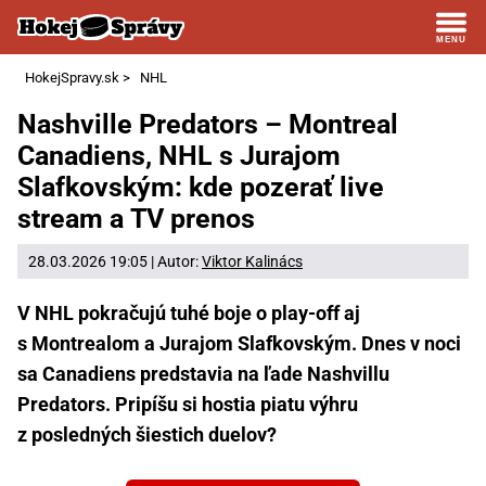
HokejSpravy.sk
>
NHL
Nashville Predators – Montreal
Canadiens, NHL s Jurajom
Slafkovským: kde pozerať live
stream a TV prenos
28.03.2026 19:05 | Autor:
Viktor Kalinács
V NHL pokračujú tuhé boje o play-off aj
s Montrealom a Jurajom Slafkovským. Dnes v noci
sa Canadiens predstavia na ľade Nashvillu
Predators. Pripíšu si hostia piatu výhru
z posledných šiestich duelov?