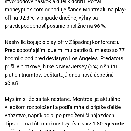
štvorbodový náskok a duel k dobru. Portál
moneypuck.com
odhaduje šance Montrealu na play-
off na 92,8 %, v prípade dnešnej výhry sa
pravdepodobnosť posunie približne na 96 %.
Nashville bojuje o play-off v Západnej konferencii.
Pred sobotňajšími duelmi mu patrilo 8. miesto so 77
bodmi o bod pred deviatym Los Angeles. Predators
prišli v piatkovej bitke s New Jersey (2:4) o šnúru
piatich triumfov. Odštartujú dnes novú úspešnú
sériu?
Myslím si, že sa tak nestane. Montreal je aktuálne
v lepšom rozpoložení a podľa mňa si pripíše ďalšie
víťazstvo, napríklad aj po predĺžení či nájazdoch.
Tipsport na túto možnosť vypísal kurz 1,80:
vytvorte