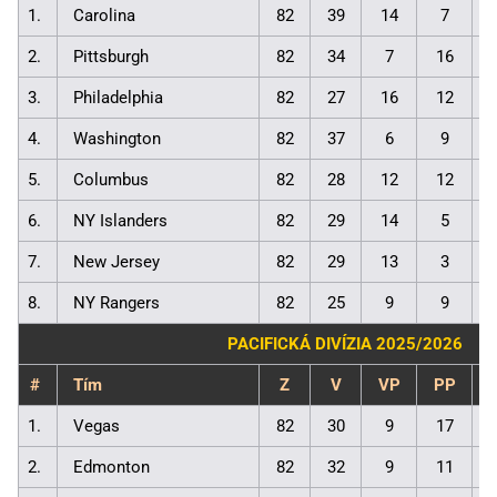
1.
Carolina
82
39
14
7
2.
Pittsburgh
82
34
7
16
3.
Philadelphia
82
27
16
12
4.
Washington
82
37
6
9
5.
Columbus
82
28
12
12
6.
NY Islanders
82
29
14
5
7.
New Jersey
82
29
13
3
8.
NY Rangers
82
25
9
9
PACIFICKÁ DIVÍZIA 2025/2026
#
Tím
Z
V
VP
PP
1.
Vegas
82
30
9
17
2.
Edmonton
82
32
9
11