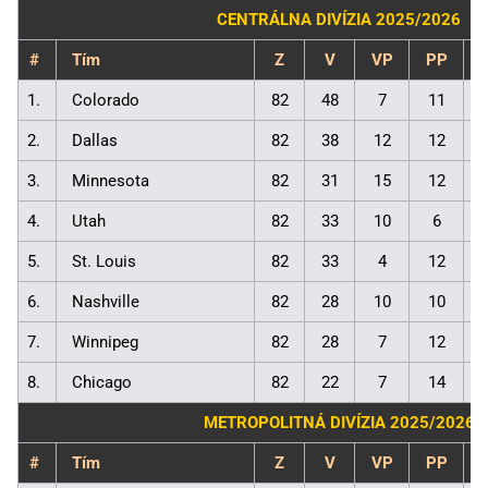
CENTRÁLNA DIVÍZIA 2025/2026
#
Tím
Z
V
VP
PP
1.
Colorado
82
48
7
11
2.
Dallas
82
38
12
12
3.
Minnesota
82
31
15
12
4.
Utah
82
33
10
6
5.
St. Louis
82
33
4
12
6.
Nashville
82
28
10
10
7.
Winnipeg
82
28
7
12
8.
Chicago
82
22
7
14
METROPOLITNÁ DIVÍZIA 2025/2026
#
Tím
Z
V
VP
PP