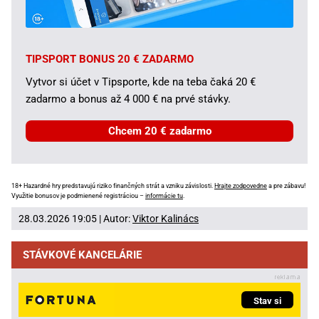
TIPSPORT BONUS 20 € ZADARMO
Vytvor si účet v Tipsporte, kde na teba čaká 20 €
zadarmo a bonus až 4 000 € na prvé stávky.
Chcem 20 € zadarmo
18+ Hazardné hry predstavujú riziko finančných strát a vzniku závislosti.
Hrajte zodpovedne
a pre zábavu!
Využitie bonusov je podmienené registráciou –
informácie tu
.
28.03.2026 19:05 | Autor:
Viktor Kalinács
STÁVKOVÉ KANCELÁRIE
Stav si