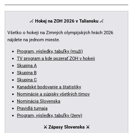
🏒
Hokej na ZOH 2026 v Taliansku
🏒
Všetko o hokeji na Zimných olympijských hrách 2026
nájdete na jednom mieste.
Program, výsledky, tabuľky (muži)
TV program a kde pozerať ZOH v hokeji
Skupina A
Skupina B
Skupina C
Kanadské bodovanie a štatistiky
Nominácie a súpisky všetkých tímov
Nominácia Slovenska
Pravidlá turnaja
Program, výsledky, tabuľky (ženy)
⚔️ Zápasy Slovenska
⚔️