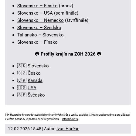
Slovensko – Fínsko
(bronz)
Slovensko – USA
(semifinále)
Slovensko – Nemecko
(štvrťfinále)
Slovensko – Švédsko
Taliansko – Slovensko
Slovensko – Fínsko
🥅
Profily krajín na ZOH 2026 🥅
🇸🇰
Slovensko
🇨🇿
Česko
🇨🇦
Kanada
🇺🇸
USA
🇸🇪
Švédsko
18+ Hazardné hry predstavujú riziko finančných strát a vzniku závislosti.
Hrajte zodpovedne
a pre zábavu!
Využitie bonusov je podmienené registráciou –
informácie tu
.
12.02.2026 15:45 | Autor:
Ivan Harčár