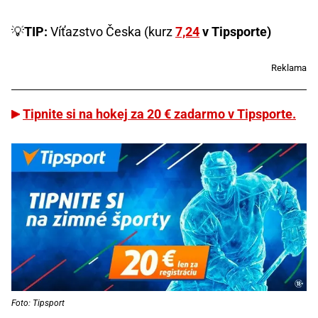
💡
TIP:
Víťazstvo Česka (kurz
7,24
v Tipsporte)
Reklama
Tipnite si na hokej za 20 € zadarmo v Tipsporte.
Foto: Tipsport