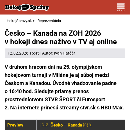
HokejSpravy.sk
>
Reprezentácia
Česko – Kanada na ZOH 2026
v hokeji dnes naživo v TV aj online
12.02.2026 15:45 | Autor:
Ivan Harčár
V druhom hracom dni na 25. olympijskom
hokejovom turnaji v Miláne je aj súboj medzi
Českom a Kanadou. Úvodné vhadzovanie padne
o 16:40 hod. Sledujte priamy prenos
prostredníctvom STVR ŠPORT či Eurosport
2. Na internete prinesú streamy stvr.sk s HBO Max.
Preview
🇨🇿
Česko – Kanada
🇨🇦