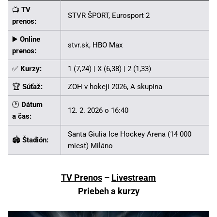
📺
TV
STVR ŠPORT, Eurosport 2
prenos:
▶️
Online
stvr.sk, HBO Max
prenos:
✅
Kurzy:
1 (7,24) | X (6,38) | 2 (1,33)
🏆
Súťaž:
ZOH v hokeji 2026, A skupina
🕐
Dátum
12. 2. 2026 o 16:40
a čas:
Santa Giulia Ice Hockey Arena (14 000
🏟️
Štadión:
miest) Miláno
TV Prenos
–
Livestream
Priebeh a kurzy