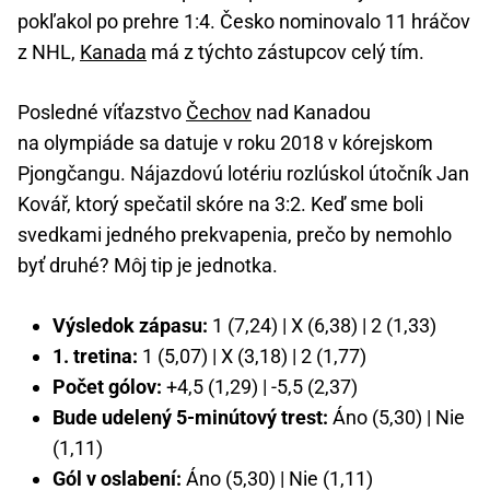
pokľakol po prehre 1:4. Česko nominovalo 11 hráčov
z NHL,
Kanada
má z týchto zástupcov celý tím.
Posledné víťazstvo
Čechov
nad Kanadou
na olympiáde sa datuje v roku 2018 v kórejskom
Pjongčangu. Nájazdovú lotériu rozlúskol útočník Jan
Kovář, ktorý spečatil skóre na 3:2. Keď sme boli
svedkami jedného prekvapenia, prečo by nemohlo
byť druhé? Môj tip je jednotka.
Výsledok zápasu:
1 (7,24) | X (6,38) | 2 (1,33)
1. tretina:
1 (5,07) | X (3,18) | 2 (1,77)
Počet gólov:
+4,5 (1,29) | -5,5 (2,37)
Bude udelený 5-minútový trest:
Áno (5,30) | Nie
(1,11)
Gól v oslabení:
Áno (5,30) | Nie (1,11)