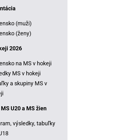
ntácia
ensko (muži)
ensko (ženy)
keji 2026
ensko na MS v hokeji
edky MS v hokeji
ľky a skupiny MS v
ji
 MS U20 a MS žien
ram, výsledky, tabuľky
U18