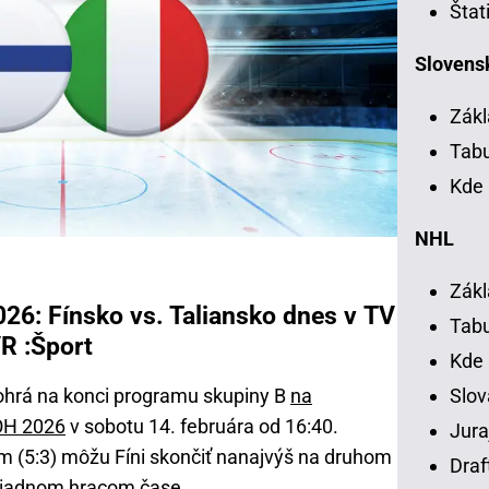
Štat
Slovensk
Zákl
Tab
Kde 
NHL
Zákl
26: Fínsko vs. Taliansko dnes v TV
Tab
R :Šport
Kde
Slov
dohrá na konci programu skupiny B
na
OH 2026
v sobotu 14. februára od 16:40.
Jura
m (5:3) môžu Fíni skončiť nanajvýš na druhom
Draf
v riadnom hracom čase.