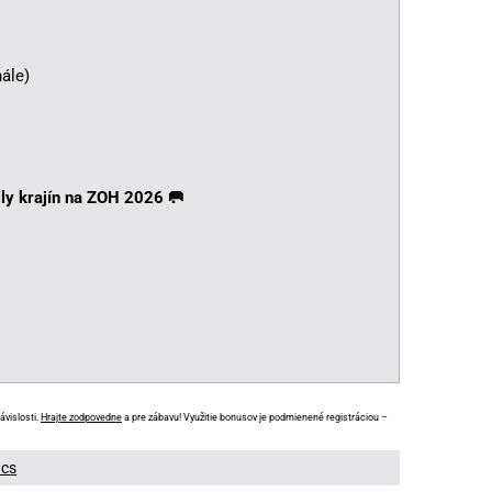
nále)
ily krajín na ZOH 2026 🥅
ávislosti.
Hrajte zodpovedne
a pre zábavu! Využitie bonusov je podmienené registráciou –
ács