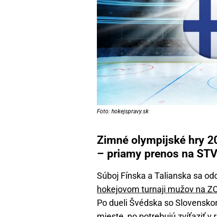
Foto: hokejspravy.sk
Zimné olympijské hry 20
– priamy prenos na STV
Súboj Fínska a Talianska sa o
hokejovom turnaji mužov na Z
Po dueli Švédska so Slovensko
mieste, no potrebujú zvíťaziť 