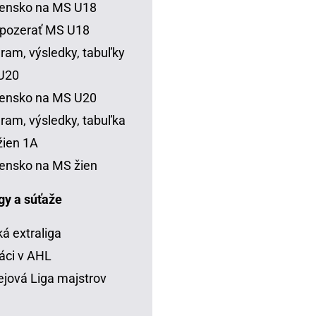
vensko na MS U18
 pozerať MS U18
ram, výsledky, tabuľky
U20
vensko na MS U20
ram, výsledky, tabuľka
ien 1A
ensko na MS žien
igy a súťaže
á extraliga
áci v AHL
jová Liga majstrov