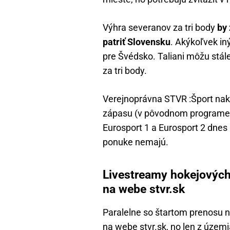
Výhra severanov za tri body
by 
patriť Slovensku
. Akýkoľvek in
pre Švédsko. Taliani môžu stále 
za tri body.
Verejnoprávna STVR :Šport nako
zápasu (v pôvodnom programe fi
Eurosport 1 a Eurosport 2 dnes
ponuke nemajú.
Livestreamy hokejových
na webe stvr.sk
Paralelne so štartom prenosu 
na webe
stvr.sk
, no len z územ