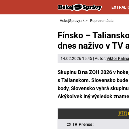
EXTRALI
HokejSpravy.sk
>
Reprezentácia
Fínsko – Taliansk
dnes naživo v TV a
14.02.2026 15:45 | Autor:
Viktor Kalin
Skupinu B na ZOH 2026 v hokeji
s Talianskom. Slovensko bude f
body, Slovensko vyhrá skupinu 
Akýkoľvek iný výsledok zname
🇫🇮
📺
TV Prenos: