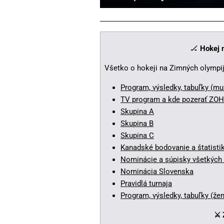
🏒
Hokej 
Všetko o hokeji na Zimných olympi
Program, výsledky, tabuľky (mu
TV program a kde pozerať ZOH 
Skupina A
Skupina B
Skupina C
Kanadské bodovanie a štatisti
Nominácie a súpisky všetkých
Nominácia Slovenska
Pravidlá turnaja
Program, výsledky, tabuľky (žen
⚔️