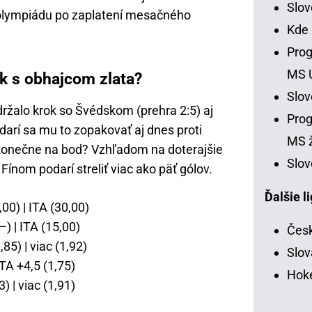
Slo
 olympiádu po zaplatení mesačného
Kde
Prog
MS 
ok s obhajcom zlata?
Slo
ržalo krok so Švédskom (prehra 2:5) aj
Prog
darí sa mu to zopakovať aj dnes proti
MS ž
k konečne na bod? Vzhľadom na doterajšie
Slov
Fínom podarí streliť viac ako päť gólov.
Ďalšie l
,00) | ITA (30,00)
–) | ITA (15,00)
Česk
85) | viac (1,92)
Slov
ITA +4,5 (1,75)
Hoke
) | viac (1,91)