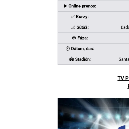
▶️
Online prenos:
✅
Kurzy:
🏒
Súťaž:
Ľad
🥅
Fáza:
🕐
Dátum, čas:
🏟️
Štadión:
Santa
TV P