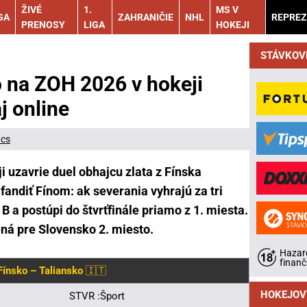
ŽIVÉ
1.
MS V
GA
ZAHRANIČIE
NHL
REPREZ
PRENOSY
LIGA
HOKEJI
STÁVKOV
o na ZOH 2026 v hokeji
j online
ács
 uzavrie duel obhajcu zlata z Fínska
andiť Fínom: ak severania vyhrajú za tri
B a postúpi do štvrťfinále priamo z 1. miesta.
ná pre Slovensko 2. miesto.
Hazard
finanč
Fínsko – Taliansko
🇮🇹
HOKEJOV
STVR :Šport