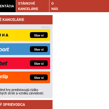
STÁVKOVÉ
O
ENTÁCIA
KANCELÁRIE
NÁS
É KANCELÁRIE
Stav si
Stav si
Stav si
Stav si
né hry predstavujú riziko
ných strát a vzniku závislosti.
Ý SPRIEVODCA