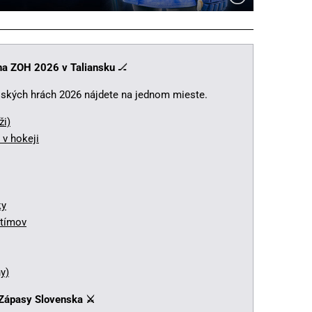
na ZOH 2026 v Taliansku
🏒
jských hrách 2026 nájdete na jednom mieste.
ži)
v hokeji
ky
 tímov
y)
 Zápasy Slovenska
⚔️