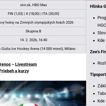
stvr.sk, HBO Max
Hlinka 
FIN (1,03) | X (18,00) | ITA (30,00)
Prog
ový hokej na Zimných olympijských hrách 2026
HG
Skupina B
Slo
Kde
14. 2. 2026, 16:40
 Giulia Ice Hockey Arena (14 000 miest), Miláno
Zee's Fin
Rozl
renos
–
Livestream
Priebeh a kurzy
Tipsport
Zákl
Tabu
Kde 