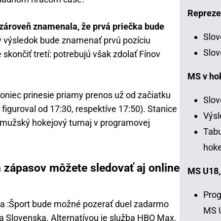
Repreze
zároveň znamenala, že prvá priečka bude
Slov
ý výsledok bude znamenať prvú pozíciu
Slov
skončiť tretí: potrebujú však zdolať Fínov
MS v ho
niec prinesie priamy prenos už od začiatku
Slov
guroval od 17:30, respektíve 17:50). Stanice
Výsl
 mužský hokejový turnaj v programovej
Tabu
hoke
 zápasov môžete sledovať aj online
MS U18,
Prog
na :Šport bude možné pozerať duel zadarmo
MS 
ia Slovenska. Alternatívou je služba HBO Max.