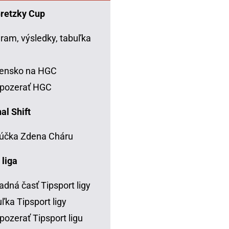
Gretzky Cup
ram, výsledky, tabuľka
C
vensko na HGC
 pozerať HGC
al Shift
účka Zdena Cháru
 liga
adná časť Tipsport ligy
ľka Tipsport ligy
pozerať Tipsport ligu