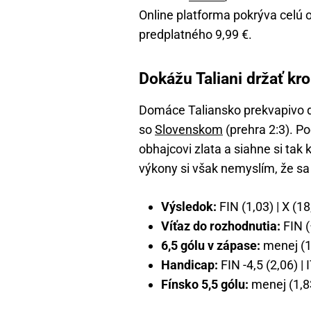
Online platforma pokrýva celú
predplatného 9,99 €.
Dokážu Taliani držať kr
Domáce Taliansko prekvapivo d
so
Slovenskom
(prehra 2:3). Po
obhajcovi zlata a siahne si ta
výkony si však nemyslím, že sa 
Výsledok:
FIN (1,03) | X (18
Víťaz do rozhodnutia:
FIN (
6,5 gólu v zápase:
menej (1,
Handicap:
FIN -4,5 (2,06) | 
Fínsko 5,5 gólu:
menej (1,83