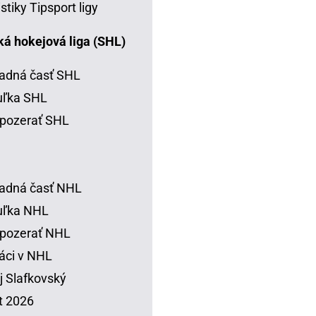
istiky Tipsport ligy
á hokejová liga (SHL)
adná časť SHL
uľka SHL
pozerať SHL
adná časť NHL
uľka NHL
 pozerať NHL
áci v NHL
j Slafkovský
t 2026