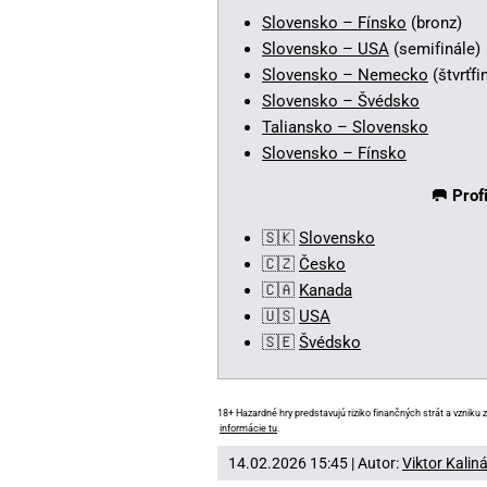
Slovensko – Fínsko
(bronz)
Slovensko – USA
(semifinále)
Slovensko – Nemecko
(štvrťfi
Slovensko – Švédsko
Taliansko – Slovensko
Slovensko – Fínsko
🥅
Prof
🇸🇰
Slovensko
🇨🇿
Česko
🇨🇦
Kanada
🇺🇸
USA
🇸🇪
Švédsko
18+ Hazardné hry predstavujú riziko finančných strát a vzniku z
informácie tu
.
14.02.2026 15:45 | Autor:
Viktor Kalin