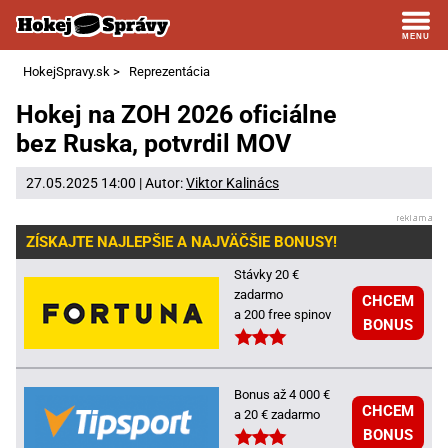
HokejSpravy.sk
>
Reprezentácia
Hokej na ZOH 2026 oficiálne
bez Ruska, potvrdil MOV
27.05.2025 14:00 | Autor:
Viktor Kalinács
ZÍSKAJTE NAJLEPŠIE A NAJVÄČŠIE BONUSY!
Stávky 20 €
zadarmo
CHCEM
a 200 free spinov
BONUS
Bonus až 4 000 €
CHCEM
a 20 € zadarmo
BONUS