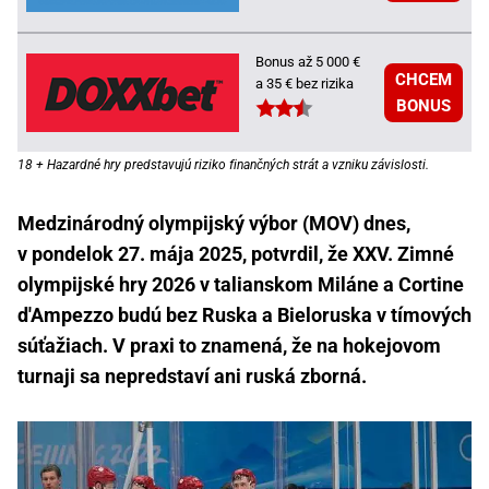
Bonus až 5 000 €
CHCEM
a 35 € bez rizika
BONUS
18 + Hazardné hry predstavujú riziko finančných strát a vzniku závislosti.
Medzinárodný olympijský výbor (MOV) dnes,
v pondelok 27. mája 2025, potvrdil, že XXV. Zimné
olympijské hry 2026 v talianskom Miláne a Cortine
d'Ampezzo budú bez Ruska a Bieloruska v tímových
súťažiach. V praxi to znamená, že na hokejovom
turnaji sa nepredstaví ani ruská zborná.