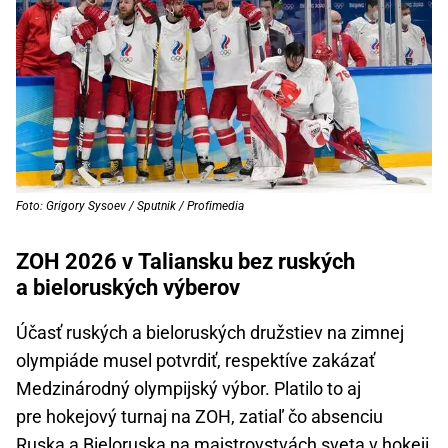
Foto: Grigory Sysoev / Sputnik / Profimedia
ZOH 2026 v Taliansku bez ruských
a bieloruských výberov
Účasť ruských a bieloruských družstiev na zimnej
olympiáde musel potvrdiť, respektíve zakázať
Medzinárodný olympijský výbor. Platilo to aj
pre hokejový turnaj na ZOH, zatiaľ čo absenciu
Ruska a Bieloruska
na majstrovstvách sveta v hokeji