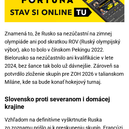
Znamená to, že Rusko sa nezúčastní na zimnej
olympiáde ani pod skratkou ROV (Ruský olympijský
výbor), ako to bolo v čínskom Pekingu 2022.
Bielorusko sa nezúčastnilo ani kvalifikácie v lete
2024, bez šance tak bolo už dávnejšie. Zároveň sa
potvrdilo zloženie skupín pre ZOH 2026 v talianskom
Miláne, kde sa bude konať hokejový turnaj.
Slovensko proti severanom i domácej
krajine
Vzhľadom na definitívne vyškrtnutie Ruska
zo zoznamu prišlo aj k preskupeniu skupín. Francúzi