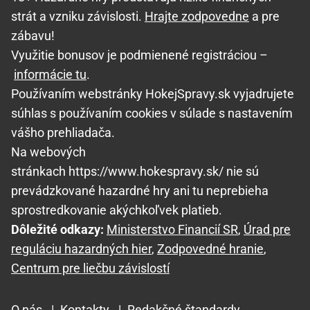
strát a vzniku závislosti.
Hrajte zodpovedne
a pre
zábavu!
Využitie bonusov je podmienené registráciou –
informácie tu
.
Používaním webstránky HokejSpravy.sk vyjadrujete
súhlas s používaním cookies v súlade s nastavením
vášho prehliadača.
Na webových
stránkach https://www.hokespravy.sk/ nie sú
prevádzkované hazardné hry ani tu neprebieha
sprostredkovanie akýchkoľvek platieb.
Dôležité odkazy:
Ministerstvo Financií SR
,
Úrad pre
reguláciu hazardných hier
,
Zodpovedné hranie
,
Centrum pre liečbu závislostí
O nás
|
Kontakty
|
Redakčné štandardy