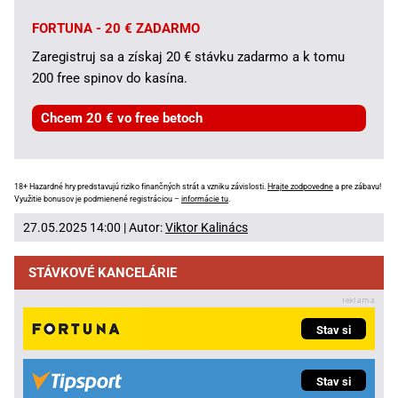
FORTUNA - 20 € ZADARMO
Zaregistruj sa a získaj 20 € stávku zadarmo a k tomu
200 free spinov do kasína.
Chcem 20 € vo free betoch
18+ Hazardné hry predstavujú riziko finančných strát a vzniku závislosti.
Hrajte zodpovedne
a pre zábavu!
Využitie bonusov je podmienené registráciou –
informácie tu
.
27.05.2025 14:00 | Autor:
Viktor Kalinács
STÁVKOVÉ KANCELÁRIE
Stav si
Stav si