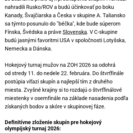
nahradili Rusko/ROV a budú účinkovať po boku
Kanady, Švajčiarska a Česka v skupine A. Taliansko
sa týmto posunulo do "béčka", kde bude súperom
Fínska, Švédska a práve
Slovenska
. V C-skupine
budú jasnými favoritmi USA v spoločnosti Lotyšska,
Nemecka a Dánska.
Hokejový turnaj mužov na ZOH 2026 sa odohrá
od stredy 11. do nedele 22. februára. Do štvrťfinále
postúpia víťazi skupín a najlepší tím z druhého
miesta. Zvyšné krajiny si to rozdajú o štvrťfinálové
miestenky v osemfinále na základe nasadenia podľa
získaných bodov a skóre v skupinovej fáze.
Definitívne zloženie skupín pre hokejový
olympijský turnaj 2026: