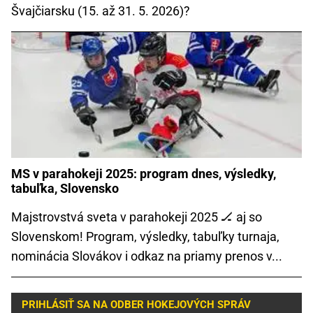
Švajčiarsku (15. až 31. 5. 2026)?
MS v parahokeji 2025: program dnes, výsledky,
tabuľka, Slovensko
Majstrovstvá sveta v parahokeji 2025 🏒 aj so
Slovenskom! Program, výsledky, tabuľky turnaja,
nominácia Slovákov i odkaz na priamy prenos v...
PRIHLÁSIŤ SA NA ODBER HOKEJOVÝCH SPRÁV