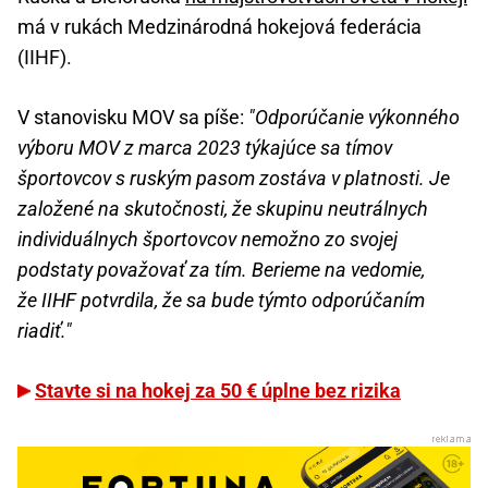
má v rukách Medzinárodná hokejová federácia
(IIHF).
V stanovisku MOV sa píše:
"Odporúčanie výkonného
výboru MOV z marca 2023 týkajúce sa tímov
športovcov s ruským pasom zostáva v platnosti. Je
založené na skutočnosti, že skupinu neutrálnych
individuálnych športovcov nemožno zo svojej
podstaty považovať za tím. Berieme na vedomie,
že IIHF potvrdila, že sa bude týmto odporúčaním
riadiť."
Stavte si na hokej za 50 € úplne bez rizika