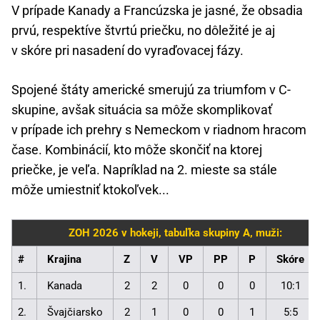
V prípade Kanady a Francúzska je jasné, že obsadia
prvú, respektíve štvrtú priečku, no dôležité je aj
v skóre pri nasadení do vyraďovacej fázy.
Spojené štáty americké smerujú za triumfom v C-
skupine, avšak situácia sa môže skomplikovať
v prípade ich prehry s Nemeckom v riadnom hracom
čase. Kombinácií, kto môže skončiť na ktorej
priečke, je veľa. Napríklad na 2. mieste sa stále
môže umiestniť ktokoľvek...
ZOH 2026 v hokeji, tabuľka skupiny A, muži:
#
Krajina
Z
V
VP
PP
P
Skóre
1.
Kanada
2
2
0
0
0
10:1
2.
Švajčiarsko
2
1
0
0
1
5:5