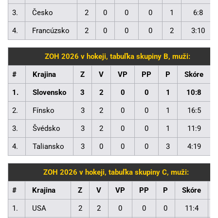
3.
Česko
2
0
0
0
1
6:8
4.
Francúzsko
2
0
0
0
2
3:10
ZOH 2026 v hokeji, tabuľka skupiny B, muži:
#
Krajina
Z
V
VP
PP
P
Skóre
1.
Slovensko
3
2
0
0
1
10:8
2.
Fínsko
3
2
0
0
1
16:5
3.
Švédsko
3
2
0
0
1
11:9
4.
Taliansko
3
0
0
0
3
4:19
ZOH 2026 v hokeji, tabuľka skupiny C, muži:
#
Krajina
Z
V
VP
PP
P
Skóre
1.
USA
2
2
0
0
0
11:4