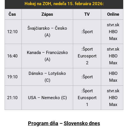
Hokej na ZOH, nedeľa 15. februára 2026:
Čas
Zápas
TV
Online
stvr.sk
Švajčiarsko – Česko
12:10
:Šport
HBO
(A)
Max
:Šport
stvr.sk
Kanada – Francúzsko
16:40
Eurosport
HBO
(A)
2
Max
Dánsko – Lotyšsko
HBO
19:10
:Šport
(C)
Max
:Šport
stvr.sk
21:10
USA – Nemecko (C)
Eurosport
HBO
1
Max
Program dňa
–
Slovensko dnes