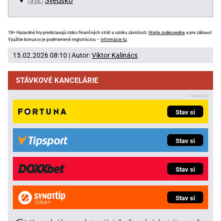
🇸🇪
Švédsko
18+ Hazardné hry predstavujú riziko finančných strát a vzniku závislosti.
Hrajte zodpovedne
a pre zábavu!
Využitie bonusov je podmienené registráciou –
informácie tu
.
15.02.2026 08:10 | Autor:
Viktor Kalinács
STÁVKOVÉ KANCELÁRIE
Stav si
Stav si
Stav si
Stav si