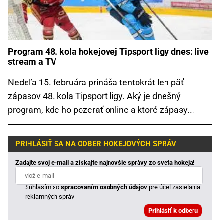
Program 48. kola hokejovej Tipsport ligy dnes: live
stream a TV
Nedeľa 15. februára prináša tentokrát len päť
zápasov 48. kola Tipsport ligy. Aký je dnešný
program, kde ho pozerať online a ktoré zápasy...
PRIHLÁSIŤ SA NA ODBER HOKEJOVÝCH SPRÁV
Zadajte svoj e-mail a získajte najnovšie správy zo sveta hokeja!
Súhlasím so
spracovaním osobných údajov
pre účel zasielania
reklamných správ