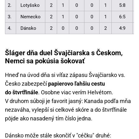
2.
Lotyšsko
2
1
0
0
1
5:8
3.
Nemecko
2
1
0
0
1
6:5
4.
Dánsko
2
0
0
0
2
4:9
Šláger dňa duel Švajčiarska s Českom,
Nemci sa pokúsia šokovať
Hneď na úvod dňa si víťaz zápasu Švajčiarsko vs.
Česko zabezpečí
papierovo ľahšiu cestu
do štvrťfinále
. Osobne viac verím Helvétom.
V druhom súboji je favorit jasný: Kanada podľa mňa
nezaváha, vylepší si celkové skóre a do štvrťfinále
pôjde ako nasadený tím číslo jedna.
Dánsko môže stále skončiť v "céčku" druhé: