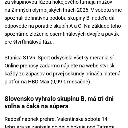
za skupinovou fázou
hokejového turnaja mužov
na Zimných olympijských hrách 2026
. V sobotu sme
spoznali definitívnu podobu skupiny B, nedeľa dá
odpovede na poradie skupín A a C. Na základe toho
spoznáme zloženie osemfinálových dvojíc a pavúk
pre štvrťfinálovú fázu.
Stanica STVR :Šport odvysiela všetky merania síl.
Online prenosy zadarmo nájdete na webe
stvr.sk
,
každý zo zápasov od prvej sekundy prináša platená
platforma HBO Max (9,99 € mesačne).
Slovensko vyhralo skupinu B, má tri dni
voľna a čaká na súpera
Radosť napriek prehre. Valentínska sobota 14.
februára sa zapísala do dejín hokeja pod Tatrami.