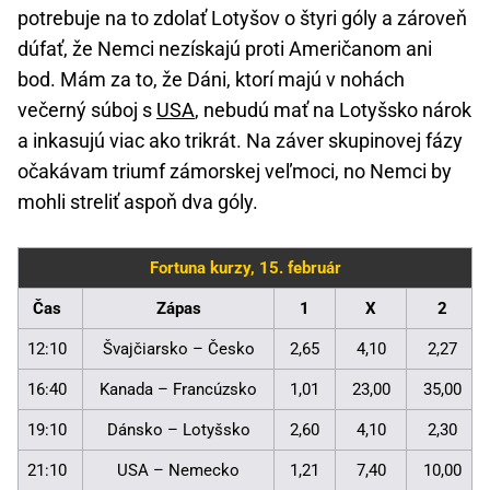
potrebuje na to zdolať Lotyšov o štyri góly a zároveň
dúfať, že Nemci nezískajú proti Američanom ani
bod. Mám za to, že Dáni, ktorí majú v nohách
večerný súboj s
USA
, nebudú mať na Lotyšsko nárok
a inkasujú viac ako trikrát. Na záver skupinovej fázy
očakávam triumf zámorskej veľmoci, no Nemci by
mohli streliť aspoň dva góly.
Fortuna kurzy, 15. február
Čas
Zápas
1
X
2
12:10
Švajčiarsko – Česko
2,65
4,10
2,27
16:40
Kanada – Francúzsko
1,01
23,00
35,00
19:10
Dánsko – Lotyšsko
2,60
4,10
2,30
21:10
USA – Nemecko
1,21
7,40
10,00