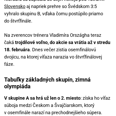
Slovensko
aj napriek prehre so Švédskom 3:5
vyhralo skupinu B, vďaka čomu postúpilo priamo
do štvrťfinále.
Na zverencov trénera Vladimíra Országha teraz
čaká
trojdňové voľno, do akcie sa vrátia až v stredu
18. februára
. Dnes večer zistia osemfinálovú
dvojicu, na ktorej víťaza narazia vo štvrťfinálovej
fáze.
Tabuľky základných skupín, zimná
olympiáda
V skupine A sa hrá už len o 2. miesto
: získa ho víťaz
súboja medzi Českom a Švajčiarskom, ktorý
v osemfinále narazí na prechodnejšieho súpera.