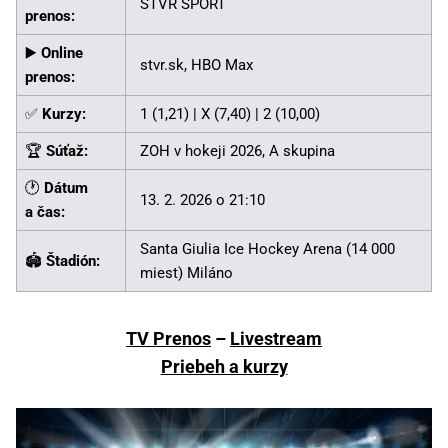
STVR ŠPORT
prenos:
▶️
Online
stvr.sk, HBO Max
prenos:
✅
Kurzy:
1 (1,21) | X (7,40) | 2 (10,00)
🏆
Súťaž:
ZOH v hokeji 2026, A skupina
🕐
Dátum
13. 2. 2026 o 21:10
a čas:
Santa Giulia Ice Hockey Arena (14 000
🏟️
Štadión:
miest) Miláno
TV Prenos
–
Livestream
Priebeh a kurzy