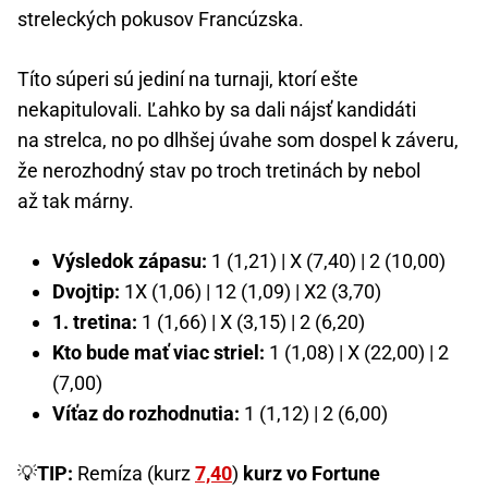
streleckých pokusov Francúzska.
Títo súperi sú jediní na turnaji, ktorí ešte
nekapitulovali. Ľahko by sa dali nájsť kandidáti
na strelca, no po dlhšej úvahe som dospel k záveru,
že nerozhodný stav po troch tretinách by nebol
až tak márny.
Výsledok zápasu:
1 (1,21) | X (7,40) | 2 (10,00)
Dvojtip:
1X (1,06) | 12 (1,09) | X2 (3,70)
1. tretina:
1 (1,66) | X (3,15) | 2 (6,20)
Kto bude mať viac striel:
1 (1,08) | X (22,00) | 2
(7,00)
Víťaz do rozhodnutia:
1 (1,12) | 2 (6,00)
💡
TIP:
Remíza (kurz
7,40
)
kurz vo Fortune