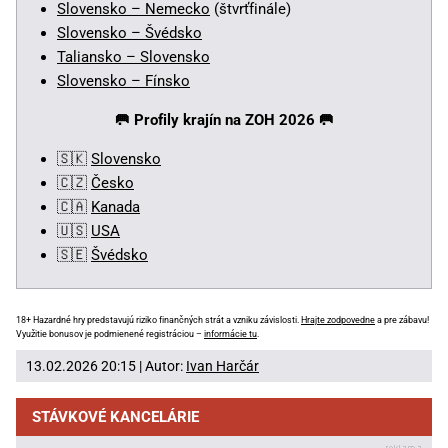
Slovensko – Nemecko
(štvrťfinále)
Slovensko – Švédsko
Taliansko – Slovensko
Slovensko – Fínsko
🥅
Profily krajín na ZOH 2026 🥅
🇸🇰
Slovensko
🇨🇿
Česko
🇨🇦
Kanada
🇺🇸
USA
🇸🇪
Švédsko
18+ Hazardné hry predstavujú riziko finančných strát a vzniku závislosti.
Hrajte zodpovedne
a pre zábavu!
Využitie bonusov je podmienené registráciou –
informácie tu
.
13.02.2026 20:15 | Autor:
Ivan Harčár
STÁVKOVÉ KANCELÁRIE