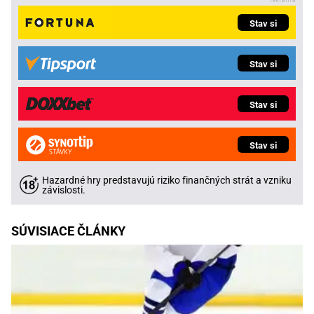
Stav si
Stav si
Stav si
Stav si
Hazardné hry predstavujú riziko finančných strát a vzniku
závislosti.
SÚVISIACE ČLÁNKY