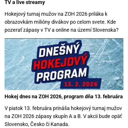
TV a live streamy
Hokejový turnaj mužov na ZOH 2026 priláka k
obrazovkám milióny divákov po celom svete. Kde
pozerať zápasy v TV a online na území Slovenska?
Hokej dnes na ZOH 2026, program dňa 13. februára
V piatok 13. februára prináša hokejový turnaj mužov
na ZOH 2026 zápasy skupín A a B. V akcii bude opäť
Slovensko, Česko či Kanada.