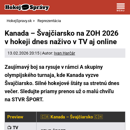
HokejSpravy.sk
>
Reprezentácia
Kanada – Švajčiarsko na ZOH 2026
v hokeji dnes naživo v TV aj online
13.02.2026 20:15 | Autor:
Ivan Harčár
Zaujímavý boj sa rysuje v rámci A skupiny
olympijského turnaja, kde Kanada vyzve
Švajčiarsko. Silné hokejové štáty sa stretnú dnes
večer. Sledujte priamy prenos už o malú chvíľu
na STVR ŠPORT.
Preview
🇨🇦
Kanada – Švajčiarsko
🇨🇭
📺
TV