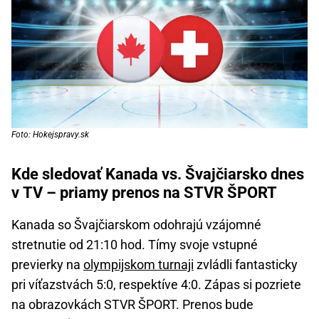
Foto: Hokejspravy.sk
Kde sledovať Kanada vs. Švajčiarsko dnes
v TV – priamy prenos na STVR ŠPORT
Kanada so Švajčiarskom odohrajú vzájomné
stretnutie od 21:10 hod. Tímy svoje vstupné
previerky na
olympijskom turnaji
zvládli fantasticky
pri víťazstvách 5:0, respektíve 4:0. Zápas si pozriete
na obrazovkách STVR ŠPORT. Prenos bude