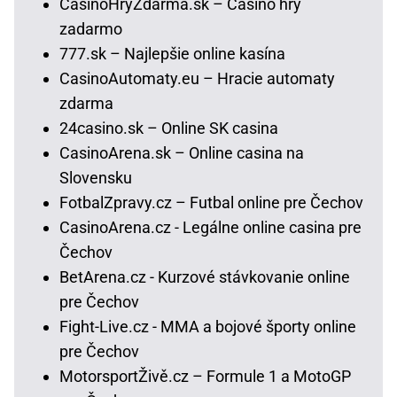
CasinoHryZdarma.sk – Casino hry
zadarmo
777.sk – Najlepšie online kasína
CasinoAutomaty.eu – Hracie automaty
zdarma
24casino.sk – Online SK casina
CasinoArena.sk – Online casina na
Slovensku
FotbalZpravy.cz – Futbal online pre Čechov
CasinoArena.cz - Legálne online casina pre
Čechov
BetArena.cz - Kurzové stávkovanie online
pre Čechov
Fight-Live.cz - MMA a bojové športy online
pre Čechov
MotorsportŽivě.cz – Formule 1 a MotoGP