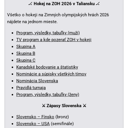
🏒
Hokej na ZOH 2026 v Taliansku
🏒
Všetko o hokeji na Zimných olympijských hrách 2026
nájdete na jednom mieste.
Program, výsledky, tabuľky (muži)
TV program a kde pozerať ZOH v hokeji
Skupina A
Skupina B
Skupina C
Kanadské bodovanie a štatistiky
Nominácie a súpisky všetkých tímov
Nominácia Slovenska
Pravidlá turnaja
Program, výsledky, tabuľky (ženy)
⚔️ Zápasy Slovenska
⚔️
Slovensko – Fínsko
(bronz)
Slovensko – USA
(semifinále)