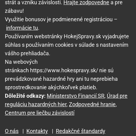
strát a vzniku závislosti.
Hrajte zodpovedne
a pre
zábavu!
Využitie bonusov je podmienené registráciou –
informácie tu
.
Používaním webstránky HokejSpravy.sk vyjadrujete
súhlas s používaním cookies v súlade s nastavením
vášho prehliadača.
Na webových
stránkach https://www.hokespravy.sk/ nie sú
prevádzkované hazardné hry ani tu neprebieha
sprostredkovanie akýchkoľvek platieb.
Dôležité odkazy:
Ministerstvo Financií SR
,
Úrad pre
reguláciu hazardných hier
,
Zodpovedné hranie
,
Centrum pre liečbu závislostí
O nás
|
Kontakty
|
Redakčné štandardy