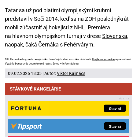
Tatar sa už pod piatimi olympijskými kruhmi
predstavil v Soči 2014, keď sa na ZOH poslednýkrát
mohli zúčastniť aj hokejisti z NHL. Premiéra
na hlavnom olympijskom turnaji v drese
Slovenska
,
naopak, čaká Černáka s Fehérvárym.
18+ Hazardné hry predstavujú riziko finančných strát a vzniku závislosti.
Hrajte zodpovedne
a pre zábavu!
Využitie bonusov je podmienené registráciou –
informácie tu
.
09.02.2026 18:05 | Autor:
Viktor Kalinács
STÁVKOVÉ KANCELÁRIE
Stav si
Stav si