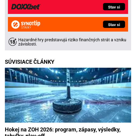
Stav si
Stav si
Hazardné hry predstavujú riziko finančných strát a vzniku
závislosti.
SÚVISIACE ČLÁNKY
Hokej na ZOH 2026: program, zápasy, výsledky,
tabuľky, play-off