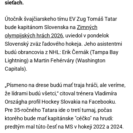
sieťach.
Útočník švajčiarskeho tímu EV Zug Tomáš Tatar
bude kapitánom Slovenska na
Zimných
olympijských hrách 2026
, uviedol v pondelok
Slovenský zväz ľadového hokeja. Jeho asistentmi
budú obrancovia z NHL: Erik Černák (Tampa Bay
Lightning) a Martin Fehérváry (Washington
Capitals).
„Písmeno na drese budú mať traja hráči, ale veríme,
že lídrami budú všetci,“ citoval trénera Vladimíra
Országha profil Hockey Slovakia na Facebooku.
Pre 35-ročného Tatara ide o tretí turnaj, počas
ktorého bude mať kapitánske "céčko" na hrudi:
predtým mal túto česť na MS v hokeji 2022 a 2024.