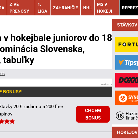
ŽIVÉ
1.
MS V
GA
ZAHRANIČIE
NHL
REPREZ
PRENOSY
LIGA
HOKEJI
STÁVKOV
 v hokejbale juniorov do 18
nominácia Slovenska,
, tabuľky
ács
E BONUSY!
Stávky 20 € zadarmo a 200 free
CHCEM
Hazard
spinov
BONUS
finanč
HOKEJOV