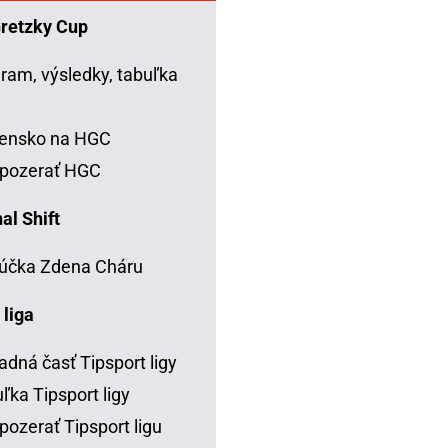
Gretzky Cup
ram, výsledky, tabuľka
C
vensko na HGC
 pozerať HGC
al Shift
účka Zdena Cháru
 liga
adná časť Tipsport ligy
ľka Tipsport ligy
pozerať Tipsport ligu