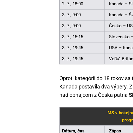
2. 7., 18:00
Kanada – S
3. 7., 9:00
Kanada – Šv
3. 7., 9:00
Česko – U
3. 7., 15:15
Slovensko –
3. 7., 19:45
USA – Kana
3. 7., 19:45
Veľká Britá
Oproti kategórii do 18 rokov sa
Kanada postavila dva výbery. Zl
nad obhajcom z Česka patria
S
MS v hokejba
progr
Dátum, čas
Zápas