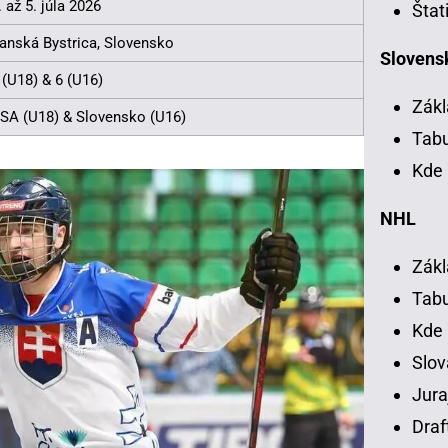
. až 5. júla 2026
Štat
anská Bystrica, Slovensko
Slovensk
 (U18) & 6 (U16)
Zákl
SA (U18) & Slovensko (U16)
Tab
Kde 
NHL
Zákl
Tab
Kde
Slov
Jura
Draf