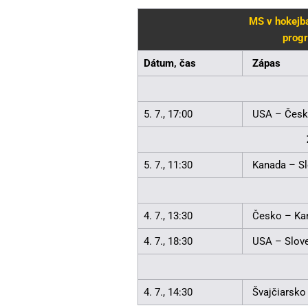
MS v hokejba
progr
Dátum, čas
Zápas
5. 7., 17:00
USA – Čes
5. 7., 11:30
Kanada – S
4. 7., 13:30
Česko – Ka
4. 7., 18:30
USA – Slov
4. 7., 14:30
Švajčiarsko