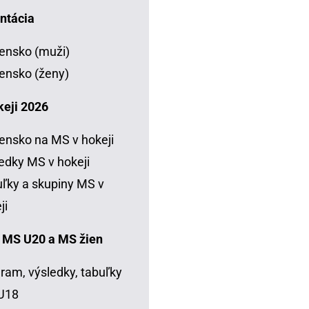
ntácia
ensko (muži)
ensko (ženy)
keji 2026
ensko na MS v hokeji
edky MS v hokeji
ľky a skupiny MS v
ji
 MS U20 a MS žien
ram, výsledky, tabuľky
U18