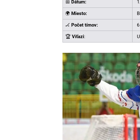
📅
Dátum:
1
🌍
Miesto:
B
🏒
Počet tímov:
6
🏆
Víťazi
:
U