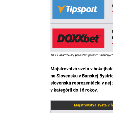
18 + Hazardné hry predstavujú riziko finančných 
Majstrovstvá sveta v hokejbale
na Slovensku v Banskej Bystric
slovenská reprezentácia v nej z
v kategórii do 16 rokov.
Majstrovstvá sveta v h