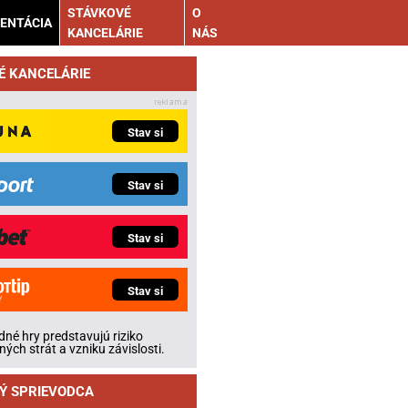
STÁVKOVÉ
O
ENTÁCIA
KANCELÁRIE
NÁS
É KANCELÁRIE
Stav si
Stav si
Stav si
Stav si
né hry predstavujú riziko
ných strát a vzniku závislosti.
Ý SPRIEVODCA