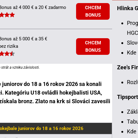
Bonus až 4 000 € a 20 € zadarmo
Hlinka 
CHCEM
BONUS
Prog
HG
Bonus až 5 000 € a 35 €
Slo
CHCEM
bez rizika
BONUS
Kde
Zee's Fin
strát a vzniku závislosti.
Rozl
 juniorov do 18 a 16 rokov 2026 sa konali
i. Kategóriu U18 ovládli hokejbalisti USA,
Tipsport
ískala bronz. Zlato na krk si Slováci zavesili
Zákl
Tabu
okejbale juniorov do 18 a 16 rokov 2026
Kde 