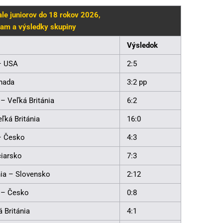
le juniorov do 18 rokov 2026,
am a výsledky skupiny
Výsledok
– USA
2:5
nada
3:2 pp
 – Veľká Británia
6:2
ľká Británia
16:0
– Česko
4:3
iarsko
7:3
nia – Slovensko
2:12
 – Česko
0:8
 Británia
4:1