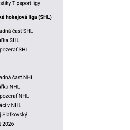
istiky Tipsport ligy
á hokejová liga (SHL)
adná časť SHL
uľka SHL
pozerať SHL
adná časť NHL
uľka NHL
 pozerať NHL
áci v NHL
j Slafkovský
t 2026