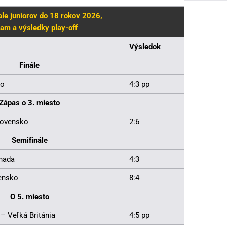
le juniorov do 18 rokov 2026,
am a výsledky play-off
Výsledok
Finále
ko
4:3 pp
Zápas o 3. miesto
lovensko
2:6
Semifinále
nada
4:3
ensko
8:4
O 5. miesto
 – Veľká Británia
4:5 pp