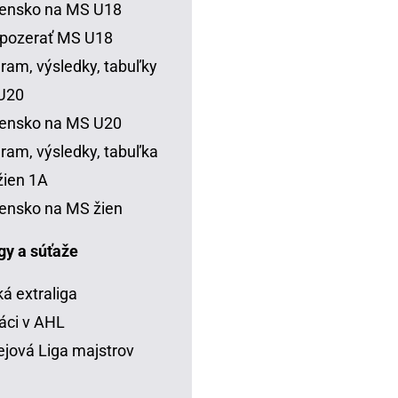
vensko na MS U18
 pozerať MS U18
ram, výsledky, tabuľky
U20
vensko na MS U20
ram, výsledky, tabuľka
ien 1A
ensko na MS žien
igy a súťaže
á extraliga
áci v AHL
jová Liga majstrov