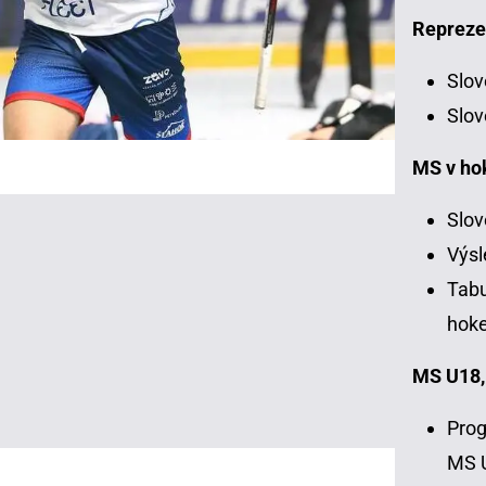
Repreze
Slov
Slov
MS v ho
Slov
Výsl
Tabu
hoke
MS U18,
Prog
MS 