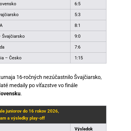
lovensko
6:5
ajčiarsko
5:3
SA
8:1
 Švajčiarsko
9:0
da
7:6
nia – Česko
1:15
 turnaja 16-ročných nezúčastnilo Švajčiarsko,
até medaily po víťazstve vo finále
lovensku
.
le juniorov do 16 rokov 2026,
am a výsledky play-off
Výsledok