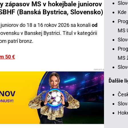
Slo
y zápasov MS v hokejbale juniorov
ISBHF (Banská Bystrica, Slovensko)
Kde
Prog
 juniorov do 18 a 16 rokov 2026 sa konali
od
MS 
ovensku v Banskej Bystrici. Titul v kategórii
Slo
om patrí bronz.
Prog
om 50 €
MS ž
Slov
Ďalšie l
Česk
Slov
Hoke