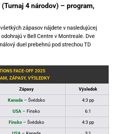
 (Turnaj 4 národov) – program,
všetkých zápasov nájdete v nasledujúcej
a odohrajú v Bell Centre v Montreale. Dve
inálový duel prebehnú pod strechou TD
TIONS FACE-OFF 2025
AM, ZÁPASY, VÝSLEDKY
Zápasy
Výsledok
Kanada
– Švédsko
4:3 pp
USA
– Fínsko
6:1
Fínsko
– Švédsko
4:3 pp
USA
– Kanada
3:1