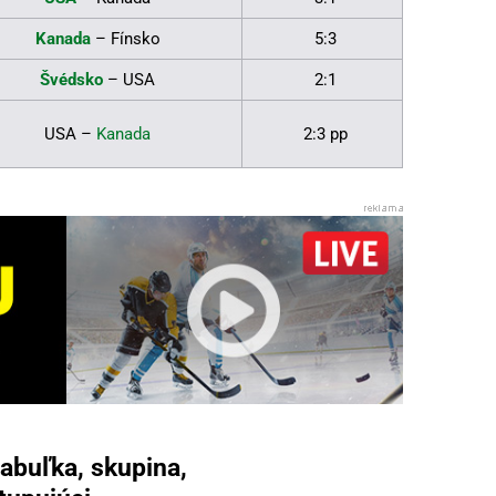
Kanada
– Fínsko
5:3
Švédsko
– USA
2:1
USA –
Kanada
2:3 pp
abuľka, skupina,