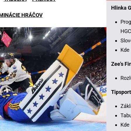
Hlinka 
MINÁCIE HRÁČOV
Prog
HG
Slo
Kde
Zee's Fin
Rozl
Tipsport
Zákl
Tabu
Kde 