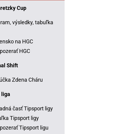
Gretzky Cup
ram, výsledky, tabuľka
C
vensko na HGC
 pozerať HGC
al Shift
účka Zdena Cháru
 liga
adná časť Tipsport ligy
ľka Tipsport ligy
pozerať Tipsport ligu