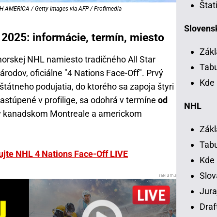
Štat
AMERICA / Getty Images via AFP / Profimedia
Slovensk
2025: informácie, termín, miesto
Zákl
rskej NHL namiesto tradičného All Star
Tab
árodov, oficiálne "4 Nations Face-Off". Prvý
Kde 
tátneho podujatia, do ktorého sa zapoja štyri
zastúpené v profilige, sa odohrá v termíne
od
NHL
 kanadskom Montreale a americkom
Zákl
Tab
dujte NHL 4 Nations Face-Off LIVE
Kde
Slov
Jura
Draf