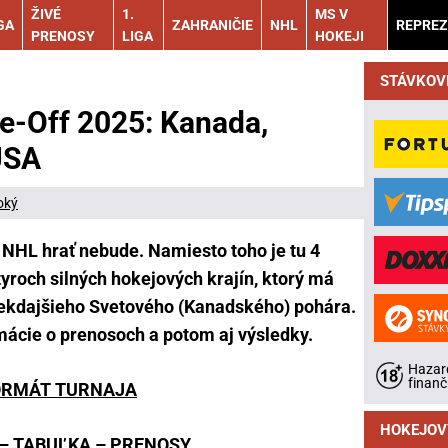
ŽIVÉ
1.
MS V
GA
ZAHRANIČIE
NHL
REPREZ
PRENOSY
LIGA
HOKEJI
STÁVKOV
e-Off 2025: Kanada,
USA
oký
 NHL hrať nebude. Namiesto toho je tu 4
tyroch silných hokejových krajín, ktorý má
iekdajšieho Svetového (Kanadského) pohára.
rmácie o prenosoch a potom aj výsledky.
Hazard
finanč
ORMÁT TURNAJA
HOKEJOV
–
TABUĽKA
–
PRENOSY