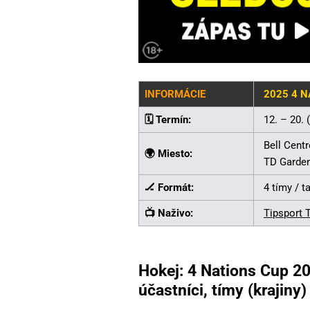
INFORMÁCIE
2025 4 N
🗓️ Termín:
12. – 20. 
Bell Cent
🌍 Miesto:
TD Garden
🏒 Formát:
4 tímy / t
📺 Naživo:
Tipsport 
Hokej: 4 Nations Cup 202
účastníci, tímy (krajiny)