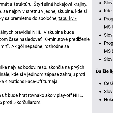
Slo
át a štruktúru. Štyri silné hokejové krajiny,
Kde
A
, sa najprv v stretnú v jednej skupine, kde si
ky sa premietnu do spoločnej
tabuľky »
Prog
MS 
iálnych pravidiel NHL. V skupine bude
Slo
acom čase nasledovať 10-minútové predĺženie
Prog
 smrť". Ak gól nepadne, rozhodne sa
MS ž
Slov
ľke najviac bodov, resp. skončia na prvých
Ďalšie l
nále, kde si v jedinom zápase zahrajú proti
ka 4 Nations Face-Off turnaja.
Česk
Slov
a už bude hrať rovnako ako v play-off NHL,
Hoke
 proti 5 korčuliarom.