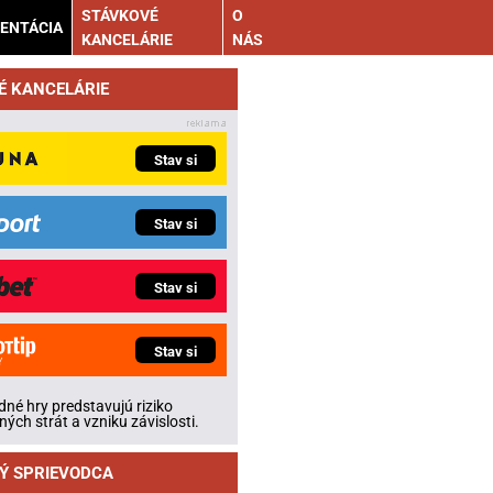
STÁVKOVÉ
O
ENTÁCIA
KANCELÁRIE
NÁS
É KANCELÁRIE
Stav si
Stav si
Stav si
Stav si
né hry predstavujú riziko
ných strát a vzniku závislosti.
Ý SPRIEVODCA