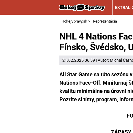
EXTRALI
HokejSpravy.sk
>
Reprezentácia
NHL 4 Nations Fac
Fínsko, Švédsko, 
21.02.2025 06:59 | Autor:
Michal Čarn
All Star Game sa túto sezónu v
Nations Face-Off. Miniturnaj š
kvalitu minimálne na úrovni n
Pozrite si tímy, program, info
F
ZÁPASY