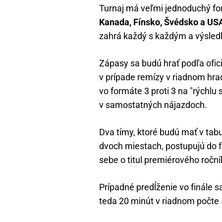
Turnaj má veľmi jednoduchý form
Kanada, Fínsko, Švédsko a US
zahrá každý s každým a výsled
Zápasy sa budú hrať podľa ofic
v prípade remízy v riadnom hr
vo formáte 3 proti 3 na "rýchlu
v samostatných nájazdoch.
Dva tímy, ktoré budú mať v tabu
dvoch miestach, postupujú do fi
sebe o titul premiérového roční
Prípadné predĺženie vo finále s
teda 20 minút v riadnom počte 5