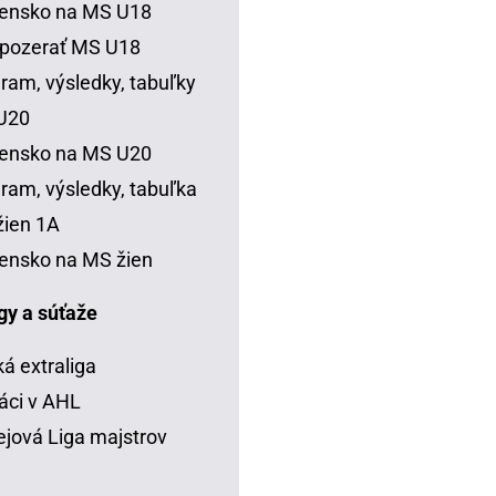
vensko na MS U18
 pozerať MS U18
ram, výsledky, tabuľky
U20
vensko na MS U20
ram, výsledky, tabuľka
ien 1A
ensko na MS žien
igy a súťaže
á extraliga
áci v AHL
jová Liga majstrov