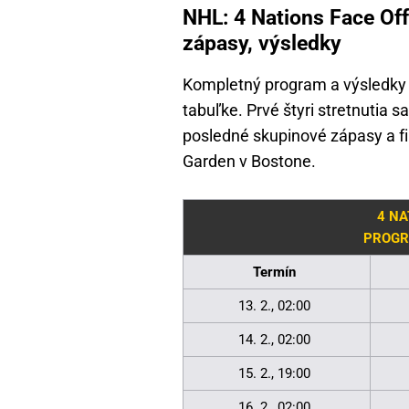
NHL: 4 Nations Face Off
zápasy, výsledky
Kompletný program a výsledky 
tabuľke. Prvé štyri stretnutia s
posledné skupinové zápasy a f
Garden v Bostone.
4 NA
PROGR
Termín
13. 2., 02:00
14. 2., 02:00
15. 2., 19:00
16. 2., 02:00