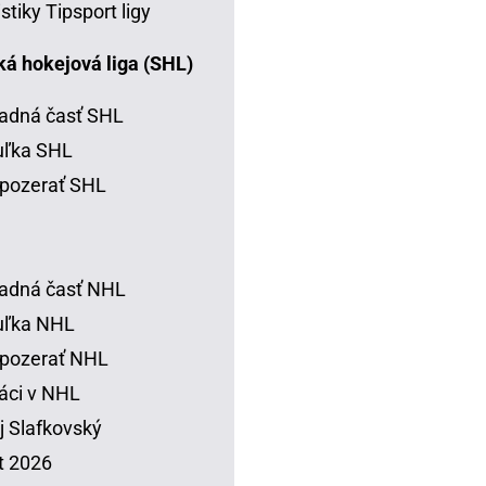
istiky Tipsport ligy
á hokejová liga (SHL)
adná časť SHL
uľka SHL
pozerať SHL
adná časť NHL
uľka NHL
 pozerať NHL
áci v NHL
j Slafkovský
t 2026