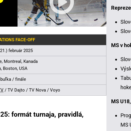
Repreze
Slov
Slov
ATIONS FACE-OFF
MS v ho
(21.) február 2025
Slov
re, Montreal, Kanada
Výsl
, Boston, USA
Tabu
abuľka / finále
hoke
TV
/ TV Dajto / TV Nova / Voyo
MS U18,
5: formát turnaja, pravidlá,
Prog
MS 