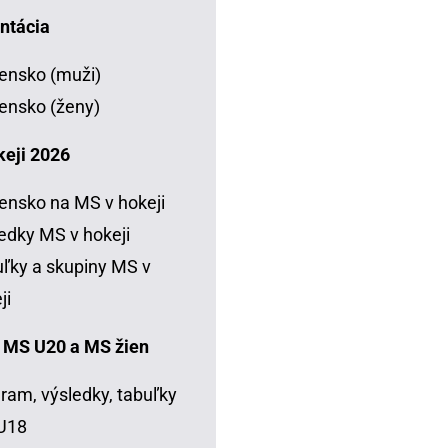
ntácia
ensko (muži)
ensko (ženy)
keji 2026
ensko na MS v hokeji
edky MS v hokeji
ľky a skupiny MS v
ji
 MS U20 a MS žien
ram, výsledky, tabuľky
U18