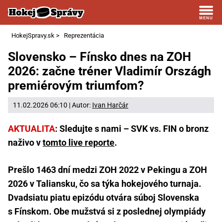
HokejSpravy.sk
>
Reprezentácia
Slovensko – Fínsko dnes na ZOH
2026: začne tréner Vladimír Országh
premiérovým triumfom?
11.02.2026 06:10 | Autor:
Ivan Harčár
AKTUALITA
: Sledujte s nami – SVK vs. FIN o bronz
naživo v
tomto live reporte
.
Prešlo 1463 dní medzi ZOH 2022 v Pekingu a ZOH
2026 v Taliansku, čo sa týka hokejového turnaja.
Dvadsiatu piatu epizódu otvára súboj Slovenska
s Fínskom. Obe mužstvá si z poslednej olympiády