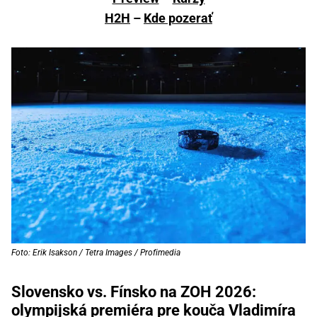
H2H
–
Kde pozerať
Foto: Erik Isakson / Tetra Images / Profimedia
Slovensko vs. Fínsko na ZOH 2026:
olympijská premiéra pre kouča Vladimíra