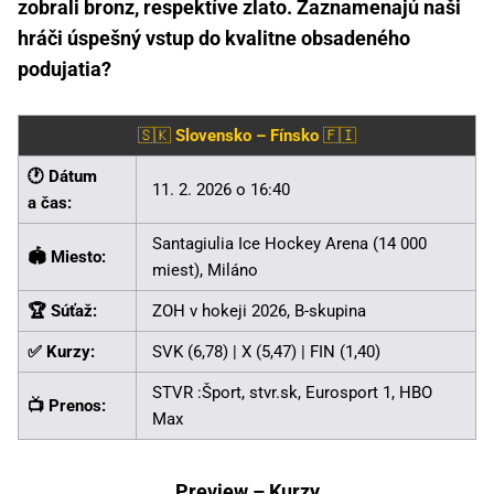
zobrali bronz, respektíve zlato. Zaznamenajú naši
hráči úspešný vstup do kvalitne obsadeného
podujatia?
🇸🇰
Slovensko – Fínsko
🇫🇮
🕐 Dátum
11. 2. 2026 o 16:40
a čas:
Santagiulia Ice Hockey Arena (14 000
🏟️ Miesto:
miest), Miláno
🏆 Súťaž:
ZOH v hokeji 2026, B-skupina
✅ Kurzy:
SVK (6,78) | X (5,47) | FIN (1,40)
STVR :Šport, stvr.sk, Eurosport 1, HBO
📺 Prenos:
Max
Preview
–
Kurzy