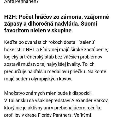
Antti Pennanen?
H2H: Počet hráčov zo zámoria, vzájomné
zápasy a dlhoročná nadvláda. Suomi
favoritom nielen v skupine
Keďže po dvanástich rokoch dostali "zelenú"
hokejisti z NHL a Fíni v nej majú široké zastúpenie,
logicky si trénerský štáb bez väčších problémov
zostavil mužstvo tej najvyššej kvality. To ich
predurčuje na ďalšiu medailovú priečku. Na konte
majú sedem olympijských kovov.
Množstvo známych mien bude k dispozícii.
V Taliansku sa však nepredstaví Alexander Barkov,
ktorý nie je aktívny ani v prebiehajúcom ročníku
profiligy v drese Floridy Panthers. Veľkými