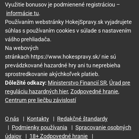
Využitie bonusov je podmienené registráciou –
informácie tu
.
Používaním webstránky HokejSpravy.sk vyjadrujete
súhlas s používaním cookies v súlade s nastavením
vášho prehliadača.
Na webových
stránkach https://www.hokespravy.sk/ nie sú
prevádzkované hazardné hry ani tu neprebieha
sprostredkovanie akýchkoľvek platieb.
Dôležité odkazy:
Ministerstvo Financií SR
,
Úrad pre
reguláciu hazardných hier
,
Zodpovedné hranie
,
Centrum pre liečbu závislostí
O nás
|
Kontakty
|
Redakčné štandardy
|
Podmienky používania
|
Spracovanie osobných
údajov
|
18+ Zodpovedné hranie
|