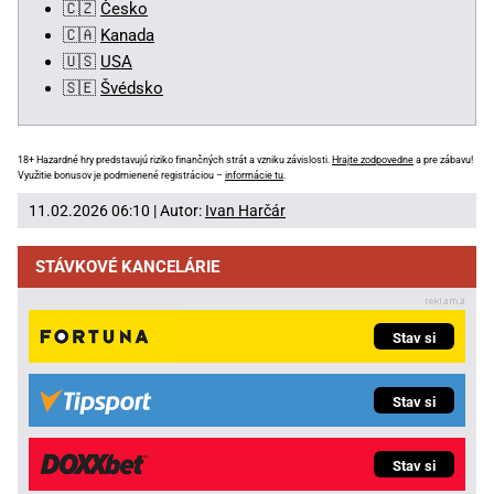
🇨🇿
Česko
🇨🇦
Kanada
🇺🇸
USA
🇸🇪
Švédsko
18+ Hazardné hry predstavujú riziko finančných strát a vzniku závislosti.
Hrajte zodpovedne
a pre zábavu!
Využitie bonusov je podmienené registráciou –
informácie tu
.
11.02.2026 06:10 | Autor:
Ivan Harčár
STÁVKOVÉ KANCELÁRIE
Stav si
Stav si
Stav si