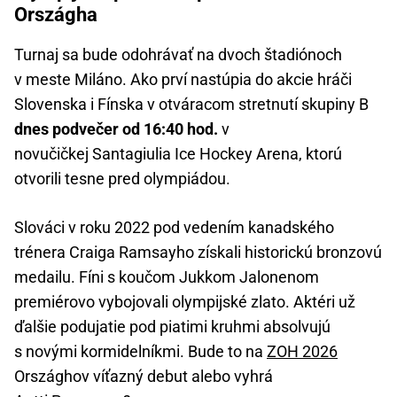
Országha
Turnaj sa bude odohrávať na dvoch štadiónoch
v meste Miláno. Ako prví nastúpia do akcie hráči
Slovenska i Fínska v otváracom stretnutí skupiny B
dnes podvečer od 16:40 hod.
v
novučičkej Santagiulia Ice Hockey Arena, ktorú
otvorili tesne pred olympiádou.
Slováci v roku 2022 pod vedením kanadského
trénera Craiga Ramsayho získali historickú bronzovú
medailu. Fíni s koučom Jukkom Jalonenom
premiérovo vybojovali olympijské zlato. Aktéri už
ďalšie podujatie pod piatimi kruhmi absolvujú
s novými kormidelníkmi. Bude to na
ZOH 2026
Országhov víťazný debut alebo vyhrá