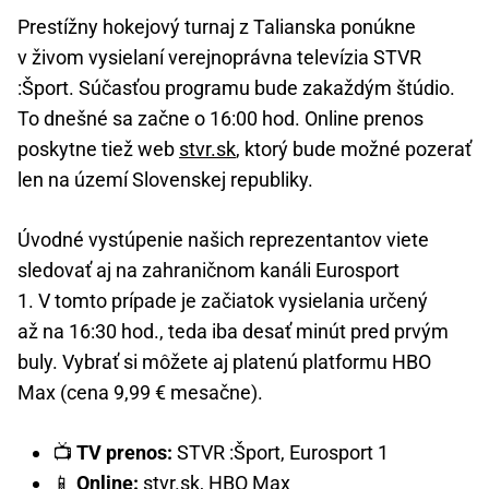
Prestížny hokejový turnaj z Talianska ponúkne
v živom vysielaní verejnoprávna televízia STVR
:Šport. Súčasťou programu bude zakaždým štúdio.
To dnešné sa začne o 16:00 hod. Online prenos
poskytne tiež web
stvr.sk
, ktorý bude možné pozerať
len na území Slovenskej republiky.
Úvodné vystúpenie našich reprezentantov viete
sledovať aj na zahraničnom kanáli Eurosport
1. V tomto prípade je začiatok vysielania určený
až na 16:30 hod., teda iba desať minút pred prvým
buly. Vybrať si môžete aj platenú platformu HBO
Max (cena 9,99 € mesačne).
📺
TV prenos:
STVR :Šport, Eurosport 1
📱
Online:
stvr.sk, HBO Max