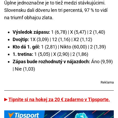
Úplne jednoznačne je to tiež medzi stávkujúcimi.
Slovensku dali dôveru len tri percentá, 97 % to vidí
na triumf obhajcu zlata.
Výsledok zápasu:
1 (6,78) | X (5,47) | 2 (1,40)
Dvojtip:
1X (3,09) | 12 (1,16) | X2 (1,12)
Kto dá 1. gól:
1 (2,81) | Nikto (60,00) | 2 (1,39)
1. tretina:
1 (5,05) | X (2,90) | 2 (1,86)
Zápas bude rozhodnutý v nájazdoch:
Áno (9,59)
| Nie (1,03)
Reklama
Tipnite si na hokej za 20 € zadarmo v Tipsporte.