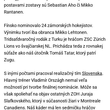
postavami zostavy sú Sebastian Aho či Mikko
Rantanen.
Fínsko nominovalo 24 zámorských hokejistov.
Výnimku tvorí iba obranca Mikko Lehtonen.
Tridsaťdvaročný rodák z Turku je hráčom ZSC Zürich
Lions vo švajčiarskej NL. Prichádza teda z rovnakej
súťaže ako náš útočník Tomáš Tatar, ktorý patrí
Zugu.
S inými počtami pracoval realizačný tím
Slovenska
.
Hlavný tréner Vladimír Országh nemal veľa
možností pri tvorbe finálnej nominácie. Môže sa
však spoliehať na objav ostatných ZOH Juraja
Slafkovského, ktorý v súčasnosti žiari v Montreale
Canadiens. Náš káder má len sedmičku hráčov