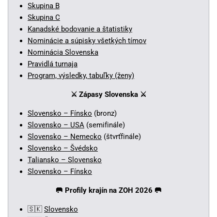
Skupina B
Skupina C
Kanadské bodovanie a štatistiky
Nominácie a súpisky všetkých tímov
Nominácia Slovenska
Pravidlá turnaja
Program, výsledky, tabuľky (ženy)
⚔️ Zápasy Slovenska
⚔️
Slovensko – Fínsko
(bronz)
Slovensko – USA
(semifinále)
Slovensko – Nemecko
(štvrťfinále)
Slovensko – Švédsko
Taliansko – Slovensko
Slovensko – Fínsko
🥅
Profily krajín na ZOH 2026 🥅
🇸🇰
Slovensko