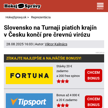
HokejSpravy.sk
>
Reprezentácia
Slovensko na Turnaji piatich krajín
v Česku končí pre črevnú virózu
28.08.2025 16:03 | Autor:
Viktor Kalinács
ZÍSKAJTE NAJLEPŠIE A NAJVÄČŠIE BONUSY!
Stávky 20 €
zadarmo
CHCEM
a 200 free spinov
BONUS
Bonus až 4 000 €
CHCEM
a 20 € zadarmo
BONUS