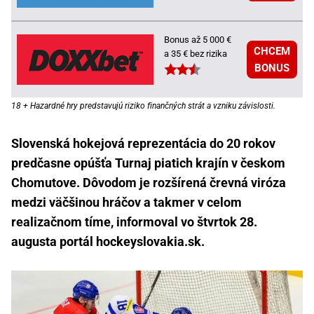
Bonus až 5 000 €
CHCEM
a 35 € bez rizika
BONUS
18 + Hazardné hry predstavujú riziko finančných strát a vzniku závislosti.
Slovenská hokejová reprezentácia do 20 rokov
predčasne opúšťa Turnaj piatich krajín v českom
Chomutove. Dôvodom je rozšírená črevná viróza
medzi väčšinou hráčov a takmer v celom
realizačnom tíme, informoval vo štvrtok 28.
augusta portál hockeyslovakia.sk.