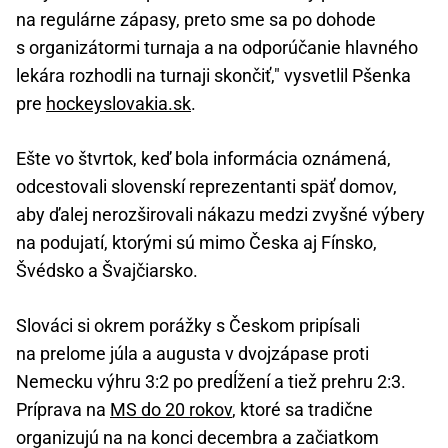
na regulárne zápasy, preto sme sa po dohode
s organizátormi turnaja a na odporúčanie hlavného
lekára rozhodli na turnaji skončiť," vysvetlil Pšenka
pre
hockeyslovakia.sk
.
Ešte vo štvrtok, keď bola informácia oznámená,
odcestovali slovenskí reprezentanti späť domov,
aby ďalej nerozširovali nákazu medzi zvyšné výbery
na podujatí, ktorými sú mimo Česka aj Fínsko,
Švédsko a Švajčiarsko.
Slováci si okrem porážky s Českom pripísali
na prelome júla a augusta v dvojzápase proti
Nemecku výhru 3:2 po predĺžení a tiež prehru 2:3.
Príprava na
MS do 20 rokov
, ktoré sa tradične
organizujú na na konci decembra a začiatkom