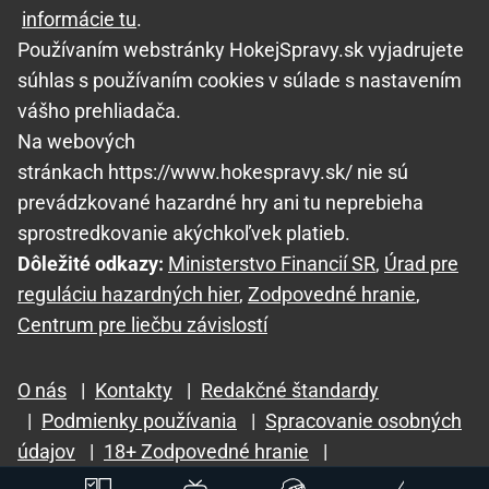
informácie tu
.
Používaním webstránky HokejSpravy.sk vyjadrujete
súhlas s používaním cookies v súlade s nastavením
vášho prehliadača.
Na webových
stránkach https://www.hokespravy.sk/ nie sú
prevádzkované hazardné hry ani tu neprebieha
sprostredkovanie akýchkoľvek platieb.
Dôležité odkazy:
Ministerstvo Financií SR
,
Úrad pre
reguláciu hazardných hier
,
Zodpovedné hranie
,
Centrum pre liečbu závislostí
O nás
|
Kontakty
|
Redakčné štandardy
|
Podmienky používania
|
Spracovanie osobných
údajov
|
18+ Zodpovedné hranie
|
GTO Solutions, s.r.o.