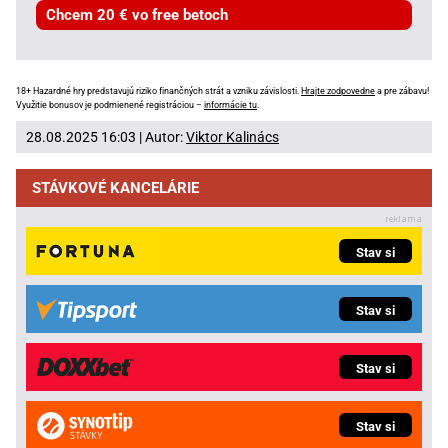
Chcem 20 € vo free betoch
18+ Hazardné hry predstavujú riziko finančných strát a vzniku závislosti.
Hrajte zodpovedne
a pre zábavu!
Využitie bonusov je podmienené registráciou –
informácie tu
.
28.08.2025 16:03 | Autor:
Viktor Kalinács
STÁVKOVÉ KANCELÁRIE
Stav si
Stav si
Stav si
Stav si