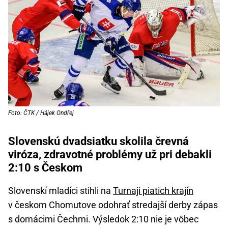
Foto: ČTK / Hájek Ondřej
Slovenskú dvadsiatku skolila črevná
viróza, zdravotné problémy už pri debakli
2:10 s Českom
Slovenskí mladíci stihli na
Turnaji piatich krajín
v českom Chomutove odohrať stredajší derby zápas
s domácimi Čechmi. Výsledok 2:10 nie je vôbec