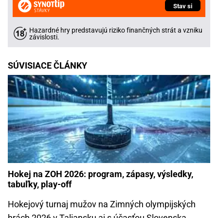
Stav si
Hazardné hry predstavujú riziko finančných strát a vzniku
závislosti.
SÚVISIACE ČLÁNKY
Hokej na ZOH 2026: program, zápasy, výsledky,
tabuľky, play-off
Hokejový turnaj mužov na Zimných olympijských
hrách 2026 v Taliansku aj s účasťou Slovenska.