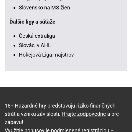
Slovensko na MS žien
Ďalšie ligy a súťaže
Česká extraliga
Slováci v AHL
Hokejová Liga majstrov
18+ Hazardné hry predstavujú riziko finančných
strát a vzniku závislosti.
Hrajte zodpovedne
a pre
zábavu!
Využitie bonusov je podmienené registráciou –