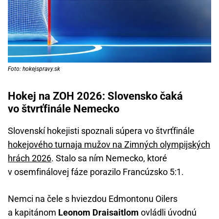
Foto: hokejspravy.sk
Hokej na ZOH 2026: Slovensko čaká
vo štvrťfinále Nemecko
Slovenskí hokejisti spoznali súpera vo štvrťfinále
hokejového turnaja mužov na Zimných olympijských
hrách 2026
. Stalo sa ním Nemecko, ktoré
v osemfinálovej fáze porazilo Francúzsko 5:1.
Nemci na čele s hviezdou Edmontonu Oilers
a kapitánom
Leonom Draisaitlom
ovládli úvodnú