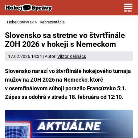
HokejSpravy.sk
>
Reprezentácia
Slovensko sa stretne vo štvrťfinále
ZOH 2026 v hokeji s Nemeckom
17.02.2026 14:34 | Autor:
Viktor Kalinács
Slovensko narazí vo štvrťfinále hokejového turnaja
mužov na ZOH 2026 na Nemecko, ktoré
v osemfinálovom súboji porazilo Francúzsko 5:1.
Zápas sa odohrá v stredu 18. februára od 12:10.