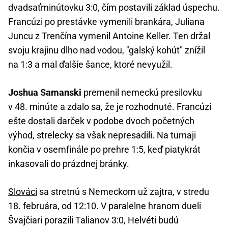
dvadsaťminútovku 3:0, čím postavili základ úspechu.
Francúzi po prestávke vymenili brankára, Juliana
Juncu z Trenčína vymenil Antoine Keller. Ten držal
svoju krajinu dlho nad vodou, "galský kohút" znížil
na 1:3 a mal ďalšie šance, ktoré nevyužil.
Joshua Samanski
premenil nemeckú presilovku
v 48. minúte a zdalo sa, že je rozhodnuté. Francúzi
ešte dostali darček v podobe dvoch početných
výhod, strelecky sa však nepresadili. Na turnaji
končia v osemfinále po prehre 1:5, keď piatykrát
inkasovali do prázdnej bránky.
Slováci
sa stretnú s Nemeckom už zajtra, v stredu
18. februára, od 12:10. V paralelne hranom dueli
Švajčiari porazili Talianov 3:0, Helvéti budú