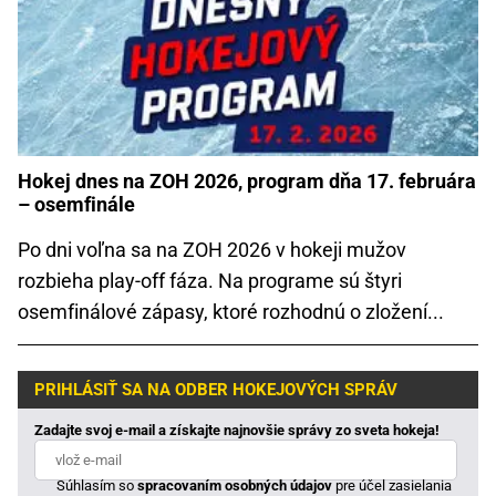
Hokej dnes na ZOH 2026, program dňa 17. februára
– osemfinále
Po dni voľna sa na ZOH 2026 v hokeji mužov
rozbieha play-off fáza. Na programe sú štyri
osemfinálové zápasy, ktoré rozhodnú o zložení...
PRIHLÁSIŤ SA NA ODBER HOKEJOVÝCH SPRÁV
Zadajte svoj e-mail a získajte najnovšie správy zo sveta hokeja!
Súhlasím so
spracovaním osobných údajov
pre účel zasielania