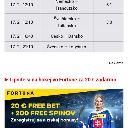
Nemecko –
17. 2., 12:10
5:1
Francúzsko
Švajčiarsko –
17. 2., 12:10
3:0
Taliansko
17. 2., 16:40
Česko – Dánsko
17. 2., 21:10
Švédsko – Lotyšsko
Reklama
Tipnite si na hokej vo Fortune za 20 € zadarmo.