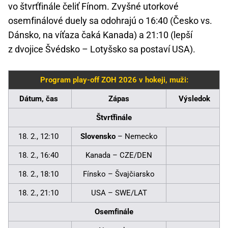
vo štvrťfinále čeliť Fínom. Zvyšné utorkové
osemfinálové duely sa odohrajú o 16:40 (Česko vs.
Dánsko, na víťaza čaká Kanada) a 21:10 (lepší
z dvojice Švédsko – Lotyšsko sa postaví USA).
Program play-off ZOH 2026 v hokeji, muži:
Dátum, čas
Zápas
Výsledok
Štvrťfinále
18. 2., 12:10
Slovensko
– Nemecko
18. 2., 16:40
Kanada – CZE/DEN
18. 2., 18:10
Fínsko – Švajčiarsko
18. 2., 21:10
USA – SWE/LAT
Osemfinále