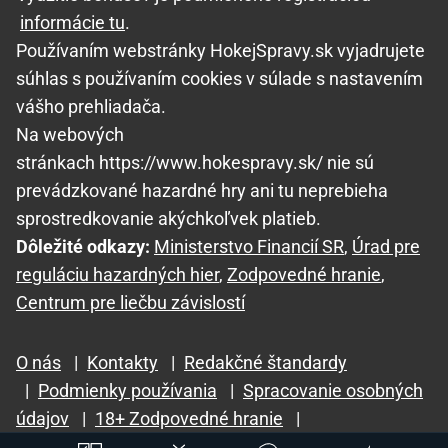
informácie tu
.
Používaním webstránky HokejSpravy.sk vyjadrujete
súhlas s používaním cookies v súlade s nastavením
vášho prehliadača.
Na webových
stránkach https://www.hokespravy.sk/ nie sú
prevádzkované hazardné hry ani tu neprebieha
sprostredkovanie akýchkoľvek platieb.
Dôležité odkazy:
Ministerstvo Financií SR
,
Úrad pre
reguláciu hazardných hier
,
Zodpovedné hranie
,
Centrum pre liečbu závislostí
O nás
|
Kontakty
|
Redakčné štandardy
|
Podmienky používania
|
Spracovanie osobných
údajov
|
18+ Zodpovedné hranie
|
GTO Solutions, s.r.o.