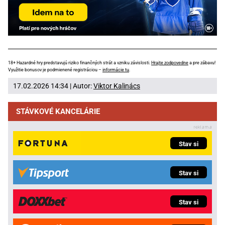
18+ Hazardné hry predstavujú riziko finančných strát a vzniku závislosti.
Hrajte zodpovedne
a pre zábavu!
Využitie bonusov je podmienené registráciou –
informácie tu
.
17.02.2026 14:34 | Autor:
Viktor Kalinács
STÁVKOVÉ KANCELÁRIE
Stav si
Stav si
Stav si