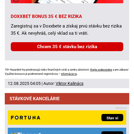
DOXXBET BONUS 35 € BEZ RIZIKA
Zaregistruj sa v Doxxbete a získaj prvú stávku bez rizika
35 €. Ak nevyhráš, celý vklad sa ti vráti.
Chcem 35 € stávku bez rizika
18+ Hazardné hry predstavujú riziko finančných strát a vzniku závislosti.
Hrajte zodpovedne
a pre zábavu!
Využitie bonusov je podmienené registráciou –
informácie tu
.
12.08.2025 04:05 | Autor:
Viktor Kalinács
STÁVKOVÉ KANCELÁRIE
Stav si