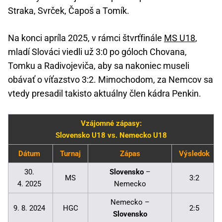
Straka, Svrček, Čapoš a Tomík.
Na konci apríla 2025, v rámci štvrťfinále
MS U18
,
mladí Slováci viedli už 3:0 po góloch Chovana,
Tomku a Radivojeviča, aby sa nakoniec museli
obávať o víťazstvo 3:2. Mimochodom, za Nemcov sa
vtedy presadil takisto aktuálny člen kádra Penkin.
Vzájomné zápasy:
Slovensko U18 vs. Nemecko U18
Dátum
Turnaj
Zápas
Výsledok
30.
Slovensko
–
MS
3:2
4. 2025
Nemecko
Nemecko –
9. 8. 2024
HGC
2:5
Slovensko