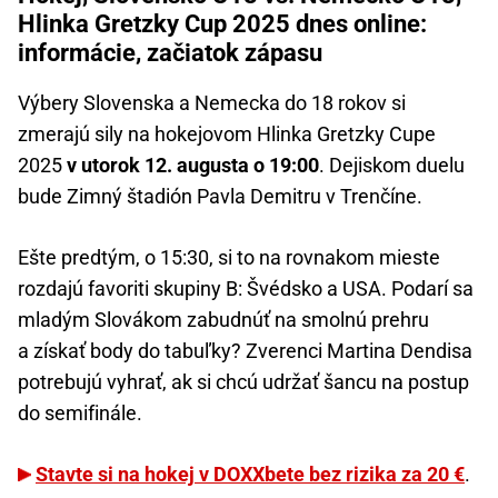
Hlinka Gretzky Cup 2025 dnes online:
informácie, začiatok zápasu
Výbery Slovenska a Nemecka do 18 rokov si
zmerajú sily na hokejovom Hlinka Gretzky Cupe
2025
v utorok 12. augusta o 19:00
. Dejiskom duelu
bude Zimný štadión Pavla Demitru v Trenčíne.
Ešte predtým, o 15:30, si to na rovnakom mieste
rozdajú favoriti skupiny B: Švédsko a USA. Podarí sa
mladým Slovákom zabudnúť na smolnú prehru
a získať body do tabuľky? Zverenci Martina Dendisa
potrebujú vyhrať, ak si chcú udržať šancu na postup
do semifinále.
Stavte si na hokej v DOXXbete bez rizika za 20 €
.