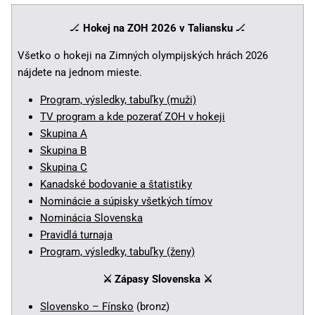
🏒
Hokej na ZOH 2026 v Taliansku
🏒
Všetko o hokeji na Zimných olympijských hrách 2026
nájdete na jednom mieste.
Program, výsledky, tabuľky (muži)
TV program a kde pozerať ZOH v hokeji
Skupina A
Skupina B
Skupina C
Kanadské bodovanie a štatistiky
Nominácie a súpisky všetkých tímov
Nominácia Slovenska
Pravidlá turnaja
Program, výsledky, tabuľky (ženy)
⚔️ Zápasy Slovenska
⚔️
Slovensko – Fínsko
(bronz)