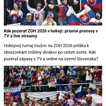
Kde pozerať ZOH 2026 v hokeji: priame prenosy v
TV a live streamy
Hokejový turnaj mužov na ZOH 2026 priláka k
obrazovkám milióny divákov po celom svete. Kde
pozerať zápasy v TV a online na území Slovenska?