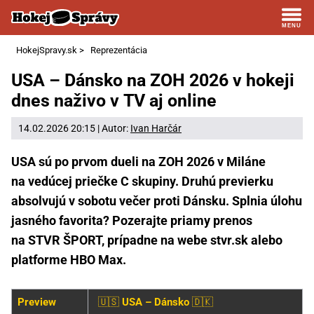
HokejSpravy.sk
>
Reprezentácia
USA – Dánsko na ZOH 2026 v hokeji
dnes naživo v TV aj online
14.02.2026 20:15 | Autor:
Ivan Harčár
USA sú po prvom dueli na ZOH 2026 v Miláne
na vedúcej priečke C skupiny. Druhú previerku
absolvujú v sobotu večer proti Dánsku. Splnia úlohu
jasného favorita? Pozerajte priamy prenos
na STVR ŠPORT, prípadne na webe stvr.sk alebo
platforme HBO Max.
Preview
🇺🇸
USA – Dánsko
🇩🇰