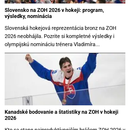
Slovensko na ZOH 2026 v hokeji: program,
výsledky, nominácia
Slovenská hokejová reprezentácia bronz na ZOH
2026 neobhájila. Pozrite si kompletné výsledky i
olympijskú nomináciu trénera Vladimíra...
Kanadské bodovanie a štatistiky na ZOH v hokeji
2026
Kto sa stane najproduktívnejším hráčom ZOH 2026 v