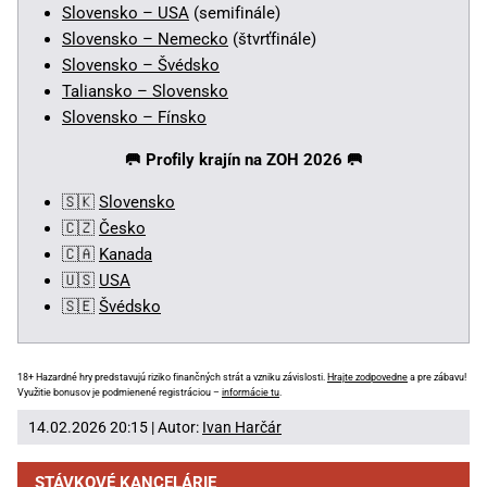
Slovensko – USA
(semifinále)
Slovensko – Nemecko
(štvrťfinále)
Slovensko – Švédsko
Taliansko – Slovensko
Slovensko – Fínsko
🥅
Profily krajín na ZOH 2026 🥅
🇸🇰
Slovensko
🇨🇿
Česko
🇨🇦
Kanada
🇺🇸
USA
🇸🇪
Švédsko
18+ Hazardné hry predstavujú riziko finančných strát a vzniku závislosti.
Hrajte zodpovedne
a pre zábavu!
Využitie bonusov je podmienené registráciou –
informácie tu
.
14.02.2026 20:15 | Autor:
Ivan Harčár
STÁVKOVÉ KANCELÁRIE