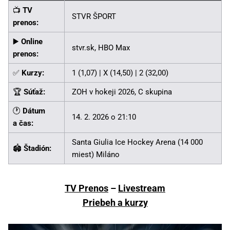
📺
TV
STVR ŠPORT
prenos:
▶️
Online
stvr.sk, HBO Max
prenos:
✅
Kurzy:
1 (1,07) | X (14,50) | 2 (32,00)
🏆
Súťaž:
ZOH v hokeji 2026, C skupina
🕐
Dátum
14. 2. 2026 o 21:10
a čas:
Santa Giulia Ice Hockey Arena (14 000
🏟️
Štadión:
miest) Miláno
TV Prenos
–
Livestream
Priebeh a kurzy