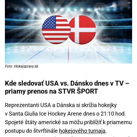
Foto: Hokejspravy.sk
Kde sledovať USA vs. Dánsko dnes v TV –
priamy prenos na STVR ŠPORT
Reprezentanti USA a Dánska si skrížia hokejky
v Santa Giulia Ice Hockey Arene dnes o 21:10 hod.
Spojeté štáty americké sa môžu priblížiť k priamemu
postupu do štvrťtinále
hokejového turnaja
.