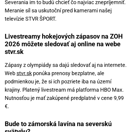
Severania im to budú chcieť čo najviac znepríjemniť.
Meranie síl sa uskutoční pred kamerami našej
televízie STVR ŠPORT.
Livestreamy hokejových zápasov na ZOH
2026 môžete sledovať aj online na webe
stvr.sk
Zápasy z olympiády sa dajú sledovať aj na internete.
Web
stvr.sk
ponúka prenosy bezplatne, ale
podmienkou je, že si ich pozriete iba na území
krajiny. Platený livestream má platforma HBO Max.
Nutnosťou je mať zakúpené predplatné v cene 9,99
€.
Bude to zámorská lavína na severskú
svätyňu?