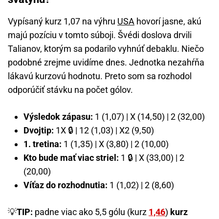
Vypísaný kurz 1,07 na výhru
USA
hovorí jasne, akú
majú pozíciu v tomto súboji. Švédi doslova drvili
Talianov, ktorým sa podarilo vyhnúť debaklu. Niečo
podobné zrejme uvidíme dnes. Jednotka nezahŕňa
lákavú kurzovú hodnotu. Preto som sa rozhodol
odporúčiť stávku na počet gólov.
Výsledok zápasu:
1 (1,07) | X (14,50) | 2 (32,00)
Dvojtip:
1X 🔒 | 12 (1,03) | X2 (9,50)
1. tretina:
1 (1,35) | X (3,80) | 2 (10,00)
Kto bude mať viac striel:
1 🔒 | X (33,00) | 2
(20,00)
Víťaz do rozhodnutia:
1 (1,02) | 2 (8,60)
💡
TIP:
padne viac ako 5,5 gólu (kurz
1,46
)
kurz