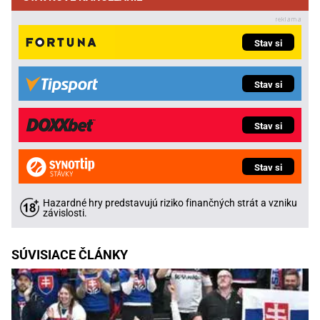
Stav si
Stav si
Stav si
Stav si
Hazardné hry predstavujú riziko finančných strát a vzniku
závislosti.
SÚVISIACE ČLÁNKY