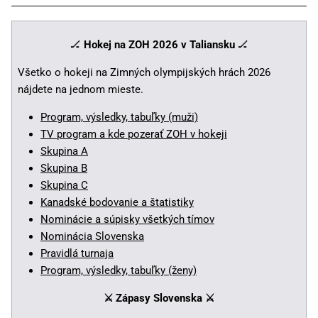
🏒
Hokej na ZOH 2026 v Taliansku
🏒
Všetko o hokeji na Zimných olympijských hrách 2026
nájdete na jednom mieste.
Program, výsledky, tabuľky (muži)
TV program a kde pozerať ZOH v hokeji
Skupina A
Skupina B
Skupina C
Kanadské bodovanie a štatistiky
Nominácie a súpisky všetkých tímov
Nominácia Slovenska
Pravidlá turnaja
Program, výsledky, tabuľky (ženy)
⚔️ Zápasy Slovenska
⚔️