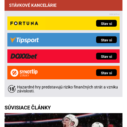
STÁVKOVÉ KANCELÁRIE
Stav si
Stav si
Stav si
Stav si
Hazardné hry predstavujú riziko finančných strát a vzniku
závislosti.
SÚVISIACE ČLÁNKY