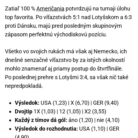
Zatiaľ 100 %
Američania
potvrdzujú na turnaji úlohu
top favorita. Po víťazstvách 5:1 nad Lotyšskom a 6:3
proti Dánsku, majú pred posledným skupinovým
zápasom perfektnú východiskovú pozíciu.
Všetko vo svojich rukách má však aj Nemecko, ich
dnešné senzačné víťazstvo by za istých okolností
mohlo znamenať aj priamy postup do štvrťfinále.
Po poslednej prehre s Lotyšmi 3:4, sa však nič také
nepredpokladá.
Výsledok:
USA (1,23) | X (6,70) | GER (9,40)
Dvojtip
1X (1,03) | 12 (1,05) | X2 (3,55)
Každý z tímov dá gól:
áno (1,20) | nie (4,10)
Výsledok do rozhodnutia:
USA (1,10) | GER
(4,90)