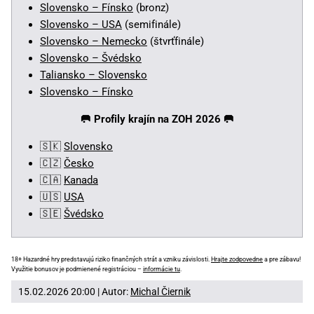
Slovensko – Fínsko
(bronz)
Slovensko – USA
(semifinále)
Slovensko – Nemecko
(štvrťfinále)
Slovensko – Švédsko
Taliansko – Slovensko
Slovensko – Fínsko
🥅
Profily krajín na ZOH 2026 🥅
🇸🇰
Slovensko
🇨🇿
Česko
🇨🇦
Kanada
🇺🇸
USA
🇸🇪
Švédsko
18+ Hazardné hry predstavujú riziko finančných strát a vzniku závislosti.
Hrajte zodpovedne
a pre zábavu!
Využitie bonusov je podmienené registráciou –
informácie tu
.
15.02.2026 20:00 | Autor:
Michal Čiernik