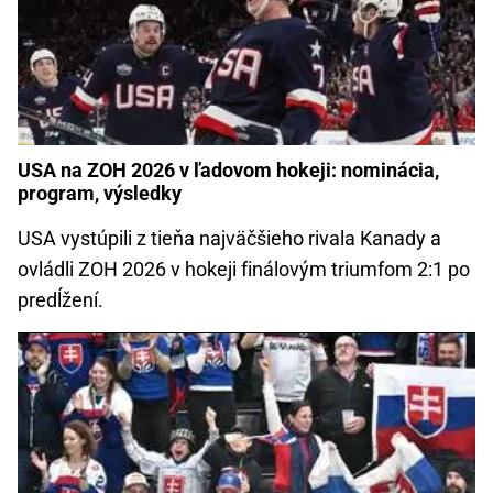
USA na ZOH 2026 v ľadovom hokeji: nominácia,
program, výsledky
USA vystúpili z tieňa najväčšieho rivala Kanady a
ovládli ZOH 2026 v hokeji finálovým triumfom 2:1 po
predĺžení.