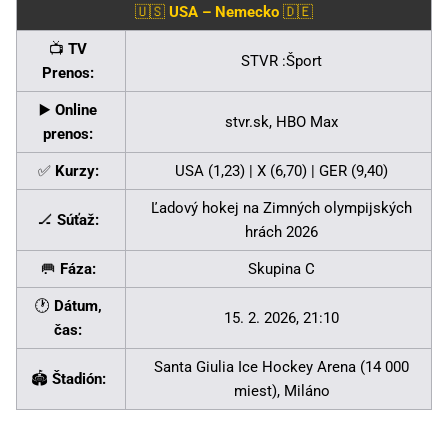
🇺🇸
USA – Nemecko
🇩🇪
📺
TV
STVR :Šport
Prenos:
▶️
Online
stvr.sk, HBO Max
prenos:
✅
Kurzy:
USA (1,23) | X (6,70) | GER (9,40)
Ľadový hokej na Zimných olympijských
🏒
Súťaž:
hrách 2026
🥅
Fáza:
Skupina C
🕐
Dátum,
15. 2. 2026, 21:10
čas:
Santa Giulia Ice Hockey Arena (14 000
🏟️
Štadión:
miest), Miláno