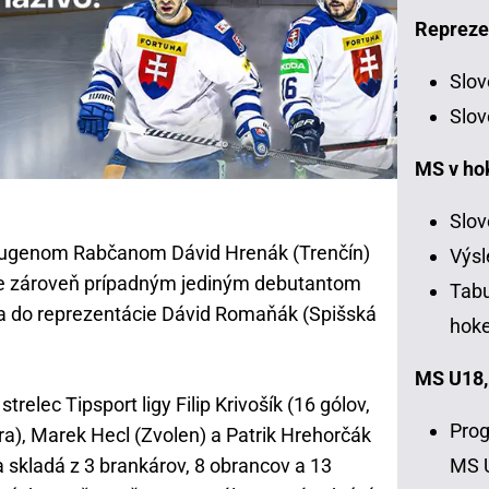
Repreze
Slov
Slov
MS v ho
Slov
 Eugenom Rabčanom Dávid Hrenák (Trenčín)
Výsl
ý je zároveň prípadným jediným debutantom
Tabu
za do reprezentácie Dávid Romaňák (Spišská
hoke
MS U18,
strelec Tipsport ligy Filip Krivošík (16 gólov,
Prog
ra), Marek Hecl (Zvolen) a Patrik Hrehorčák
MS 
 skladá z 3 brankárov, 8 obrancov a 13