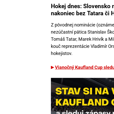
Hokej dnes: Slovensko
nakoniec bez Tatara či H
Z pôvodnej nominácie (oznáme
nezúčastní pätica Stanislav Šk
Tomáš Tatar, Marek Hrivík a Mil
kouč reprezentácie Vladimír O
hokejistov.
Vianočný Kaufland Cup sledu