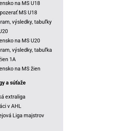
vensko na MS U18
 pozerať MS U18
ram, výsledky, tabuľky
U20
vensko na MS U20
ram, výsledky, tabuľka
ien 1A
ensko na MS žien
igy a súťaže
á extraliga
áci v AHL
jová Liga majstrov