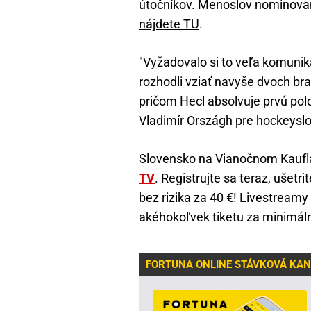
útočníkov. Menoslov nominovan
nájdete TU
.
"Vyžadovalo si to veľa komunik
rozhodli vziať navyše dvoch br
pričom Hecl absolvuje prvú polo
Vladimír Országh pre hockeyslo
Slovensko na Vianočnom Kauf
TV
. Registrujte sa teraz, ušetr
bez rizika za 40 €! Livestream
akéhokoľvek tiketu za minimáln
FORTUNA ONLINE STÁVKOVÁ KAN