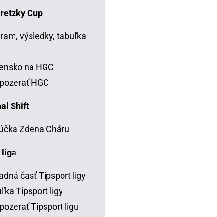
Gretzky Cup
ram, výsledky, tabuľka
C
vensko na HGC
 pozerať HGC
al Shift
účka Zdena Cháru
 liga
adná časť Tipsport ligy
ľka Tipsport ligy
pozerať Tipsport ligu