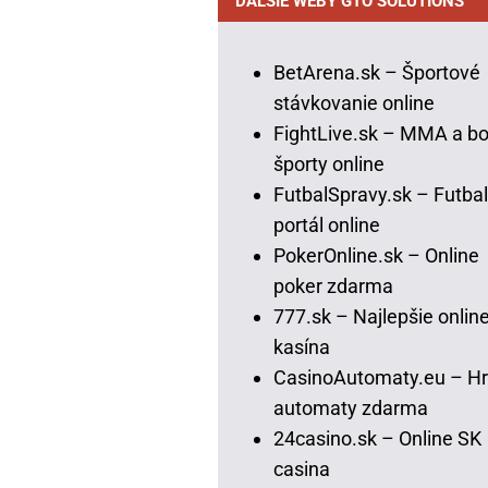
ĎALŠIE WEBY GTO SOLUTIONS
BetArena.sk – Športové
stávkovanie online
FightLive.sk – MMA a bo
športy online
FutbalSpravy.sk – Futba
portál online
PokerOnline.sk – Online
poker zdarma
777.sk – Najlepšie onlin
kasína
CasinoAutomaty.eu – Hr
automaty zdarma
24casino.sk – Online SK
casina