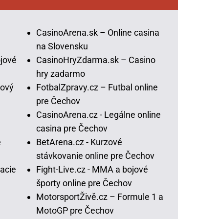
CasinoArena.sk – Online casina
na Slovensku
jové
CasinoHryZdarma.sk – Casino
hry zadarmo
lový
FotbalZpravy.cz – Futbal online
pre Čechov
CasinoArena.cz - Legálne online
casina pre Čechov
e
BetArena.cz - Kurzové
stávkovanie online pre Čechov
acie
Fight-Live.cz - MMA a bojové
športy online pre Čechov
MotorsportŽivě.cz – Formule 1 a
MotoGP pre Čechov