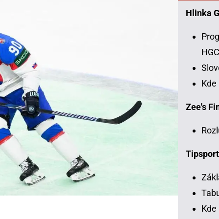
Hlinka 
Prog
HG
Slo
Kde
Zee's Fin
Rozl
Tipsport
Zákl
Tabu
Kde 