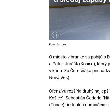
Foto: Fortuna
O miesto v bránke sa pobijú s
a Patrik Jurčák (Košice), ktor
v kádri. Za Čerešňáka prichád
Nová Ves).
Ofenzívu rozšíria druhý najlepší 
Košice), Sebastián Čederle (Nit
(Třinec). Aktuálna nominácia sa