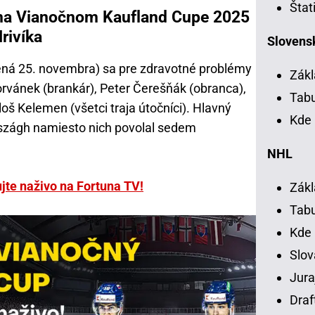
Štat
 na Vianočnom Kaufland Cupe 2025
rivíka
Slovensk
ná 25. novembra) sa pre zdravotné problémy
Zákl
orvánek (brankár), Peter Čerešňák (obranca),
Tab
oš Kelemen (všetci traja útočníci). Hlavný
Kde 
rszágh namiesto nich povolal sedem
NHL
jte naživo na Fortuna TV!
Zákl
Tab
Kde
Slov
Jura
Draf