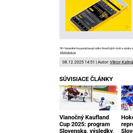
18+ Hazardné hry predstavujú riziko finančných strát a vzniku z
informácie tu
.
08.12.2025 14:51 | Autor:
Viktor Kalin
SÚVISIACE ČLÁNKY
Vianočný Kaufland
Hok
Cup 2025: program
repr
Slovenska, výsledky,
Slov