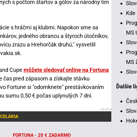
ých s počtom štartov a gólov za národný tím
Slo
Kde
Prog
ácie s hráčmi aj klubmi. Napokon sme sa
MS 
ankárov, jedného obrancu a štyroch útočníkov,
Slo
vicu zrazu a Hrehorčák druhú," vysvetlil
Prog
vakia.sk.
MS ž
land Cupe
môžete sledovať online na Fortuna
Slov
ite čas pred zápasom a získajte stávku
Ďalšie l
y vo Fortune si "odomknete" prestávkovaním
u sumu 0,50 € počas uplynulých 7 dní.
Česk
Slov
CELÁRIA
Hoke
FORTUNA - 20 € ZADARMO