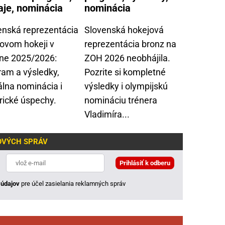
aje, nominácia
nominácia
enská reprezentácia
Slovenská hokejová
dovom hokeji v
reprezentácia bronz na
ne 2025/2026:
ZOH 2026 neobhájila.
ram a výsledky,
Pozrite si kompletné
álna nominácia i
výsledky i olympijskú
rické úspechy.
nomináciu trénera
Vladimíra...
JOVÝCH SPRÁV
údajov
pre účel zasielania reklamných správ