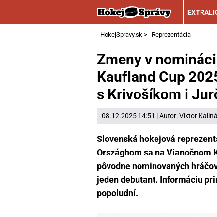
EXTRALI
HokejSpravy.sk
>
Reprezentácia
Zmeny v nomináci
Kaufland Cup 2025:
s Krivošíkom i Ju
08.12.2025 14:51 | Autor:
Viktor Kalin
Slovenská hokejová reprezent
Országhom sa na Vianočnom Ka
pôvodne nominovaných hráčov.
jeden debutant. Informáciu pr
popoludní.