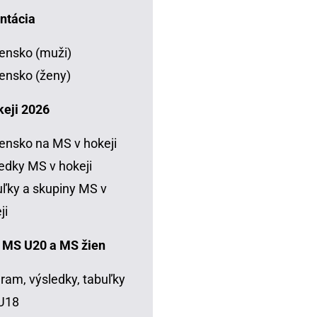
ntácia
ensko (muži)
ensko (ženy)
keji 2026
ensko na MS v hokeji
edky MS v hokeji
ľky a skupiny MS v
ji
 MS U20 a MS žien
ram, výsledky, tabuľky
U18