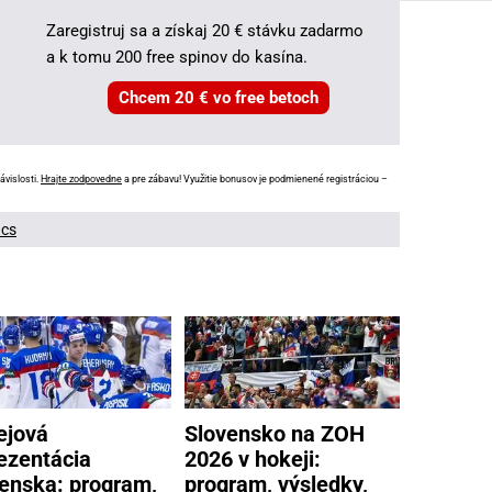
Zaregistruj sa a získaj 20 € stávku zadarmo
a k tomu 200 free spinov do kasína.
Chcem 20 € vo free betoch
ávislosti.
Hrajte zodpovedne
a pre zábavu! Využitie bonusov je podmienené registráciou –
ács
ejová
Slovensko na ZOH
ezentácia
2026 v hokeji:
enska: program,
program, výsledky,