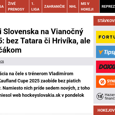
ŽIVÉ
1.
MS V
GA
ZAHRANIČIE
NHL
REPREZ
PRENOSY
LIGA
HOKEJI
STÁVKOV
i Slovenska na Vianočný
 bez Tatara či Hrivíka, ale
rčákom
ács
ácia na čele s trénerom Vladimírom
ufland Cupe 2025 zaobíde bez piatich
 Namiesto nich príde sedem nových, z toho
iniesol web hockeyslovakia.sk v pondelok
Hazard
finanč
HOKEJOV