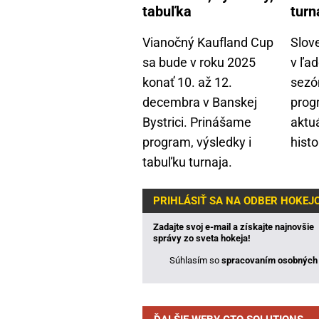
tabuľka
turn
Vianočný Kaufland Cup
Slov
sa bude v roku 2025
v ľa
konať 10. až 12.
sezó
decembra v Banskej
prog
Bystrici. Prinášame
aktu
program, výsledky i
histo
tabuľku turnaja.
PRIHLÁSIŤ SA NA ODBER HOKE
Zadajte svoj e-mail a získajte najnovšie
správy zo sveta hokeja!
Súhlasím so
spracovaním osobných 