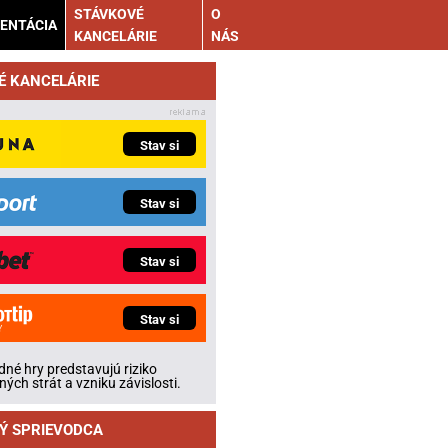
STÁVKOVÉ
O
ENTÁCIA
KANCELÁRIE
NÁS
É KANCELÁRIE
Stav si
Stav si
Stav si
Stav si
né hry predstavujú riziko
ných strát a vzniku závislosti.
Ý SPRIEVODCA