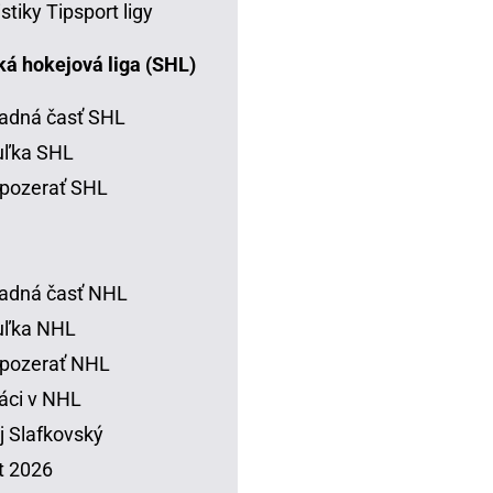
istiky Tipsport ligy
á hokejová liga (SHL)
adná časť SHL
uľka SHL
pozerať SHL
adná časť NHL
uľka NHL
 pozerať NHL
áci v NHL
j Slafkovský
t 2026