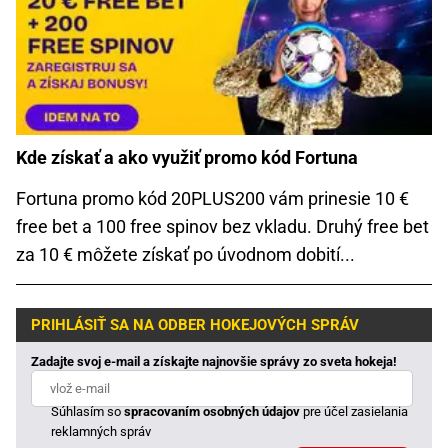
Kde získať a ako využiť promo kód Fortuna
Fortuna promo kód 20PLUS200 vám prinesie 10 €
free bet a 100 free spinov bez vkladu. Druhý free bet
za 10 € môžete získať po úvodnom dobití...
PRIHLÁSIŤ SA NA ODBER HOKEJOVÝCH SPRÁV
Zadajte svoj e-mail a získajte najnovšie správy zo sveta hokeja!
Súhlasím so
spracovaním osobných údajov
pre účel zasielania
reklamných správ