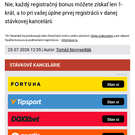
Nie, každý registračný bonus môžete získať len 1-
krát, a to pri vašej úplne prvej registrácii v danej
stávkovej kancelárii.
18+ Hazardné hry predstavujú riziko finančných strát a vzniku závislosti.
Hrajte zodpovedne
a pre zábavu!
Využitie bonusov je podmienené registráciou –
informácie tu
.
23.07.2026 12:35 | Autor:
Tomáš Novysedlák
STÁVKOVÉ KANCELÁRIE
Stav si
Stav si
Stav si