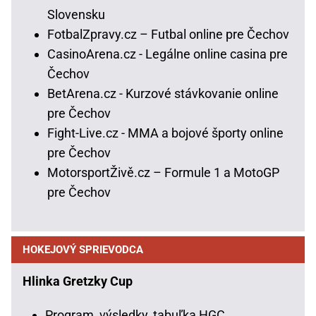
Slovensku
FotbalZpravy.cz – Futbal online pre Čechov
CasinoArena.cz - Legálne online casina pre
Čechov
BetArena.cz - Kurzové stávkovanie online
pre Čechov
Fight-Live.cz - MMA a bojové športy online
pre Čechov
MotorsportŽivě.cz – Formule 1 a MotoGP
pre Čechov
HOKEJOVÝ SPRIEVODCA
Hlinka Gretzky Cup
Program, výsledky, tabuľka HGC