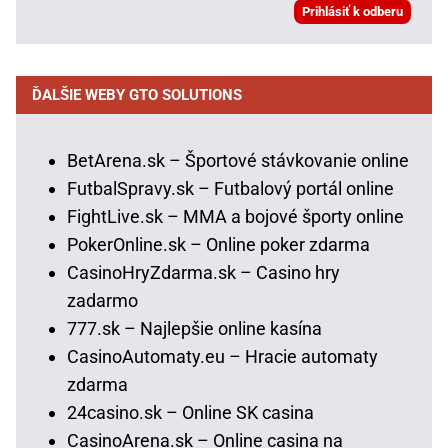
ĎALŠIE WEBY GTO SOLUTIONS
BetArena.sk – Športové stávkovanie online
FutbalSpravy.sk – Futbalový portál online
FightLive.sk – MMA a bojové športy online
PokerOnline.sk – Online poker zdarma
CasinoHryZdarma.sk – Casino hry
zadarmo
777.sk – Najlepšie online kasína
CasinoAutomaty.eu – Hracie automaty
zdarma
24casino.sk – Online SK casina
CasinoArena.sk – Online casina na