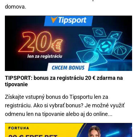
domova.
TIPSPORT: bonus za registráciu 20 € zdarma na
tipovanie
Získajte vstupný bonus do Tipsportu len za
registráciu. Ako si vybrať bonus? Je možné využiť
odmenu len na tipovanie alebo aj do online...