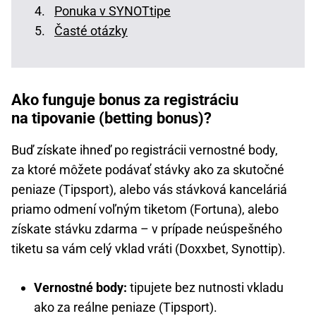
Ponuka v SYNOTtipe
Časté otázky
Ako funguje bonus za registráciu
na tipovanie (betting bonus)?
Buď získate ihneď po registrácii vernostné body,
za ktoré môžete podávať stávky ako za skutočné
peniaze (Tipsport), alebo vás stávková kanceláriá
priamo odmení voľným tiketom (Fortuna), alebo
získate stávku zdarma – v prípade neúspešného
tiketu sa vám celý vklad vráti (Doxxbet, Synottip).
Vernostné body:
tipujete bez nutnosti vkladu
ako za reálne peniaze (Tipsport).