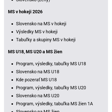
MS v hokeji 2026
Slovensko na MS v hokeji
Výsledky MS v hokeji
Tabuľky a skupiny MS v hokeji
MS U18, MS U20 a MS žien
Program, výsledky, tabuľky MS U18
Slovensko na MS U18
Kde pozerať MS U18
Program, výsledky, tabuľky MS U20
Slovensko na MS U20
Program, výsledky, tabuľka MS žien 1A
Slovensko na MS žien