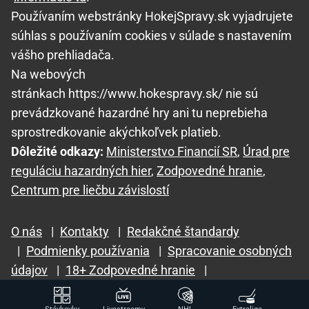
Používaním webstránky HokejSpravy.sk vyjadrujete
súhlas s používaním cookies v súlade s nastavením
vášho prehliadača.
Na webových
stránkach https://www.hokespravy.sk/ nie sú
prevádzkované hazardné hry ani tu neprebieha
sprostredkovanie akýchkoľvek platieb.
Dôležité odkazy:
Ministerstvo Financií SR
,
Úrad pre
reguláciu hazardných hier
,
Zodpovedné hranie
,
Centrum pre liečbu závislostí
O nás
|
Kontakty
|
Redakčné štandardy
|
Podmienky používania
|
Spracovanie osobných
údajov
|
18+ Zodpovedné hranie
|
GTO Solutions, s.r.o.