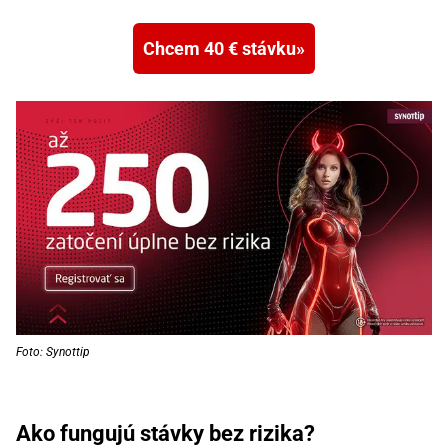
Chcem 40 € stávku
Foto: Synottip
Ako fungujú stávky bez rizika?