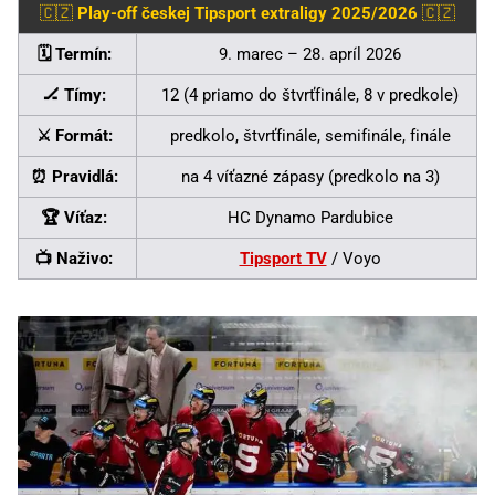
🇨🇿
Play-off českej Tipsport extraligy 2025/2026
🇨🇿
🗓️ Termín:
9. marec – 28. apríl 2026
🏒 Tímy:
12 (4 priamo do štvrťfinále, 8 v predkole)
⚔️ Formát:
predkolo, štvrťfinále, semifinále, finále
⏰ Pravidlá:
na 4 víťazné zápasy (predkolo na 3)
🏆 Víťaz:
HC Dynamo Pardubice
📺 Naživo:
Tipsport TV
/ Voyo