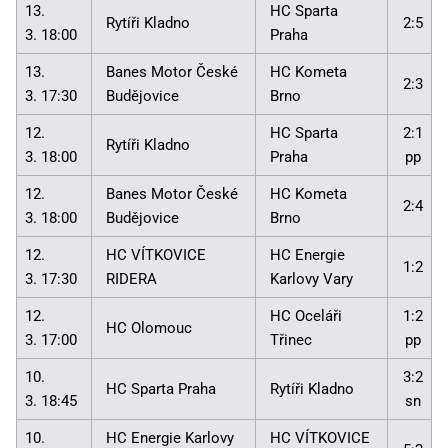
13.
HC Sparta
Rytíři Kladno
2:5
3. 18:00
Praha
13.
Banes Motor České
HC Kometa
2:3
3. 17:30
Budějovice
Brno
12.
HC Sparta
2:1
Rytíři Kladno
3. 18:00
Praha
pp
12.
Banes Motor České
HC Kometa
2:4
3. 18:00
Budějovice
Brno
12.
HC VÍTKOVICE
HC Energie
1:2
3. 17:30
RIDERA
Karlovy Vary
12.
HC Oceláři
1:2
HC Olomouc
3. 17:00
Třinec
pp
10.
3:2
HC Sparta Praha
Rytíři Kladno
3. 18:45
sn
10.
HC Energie Karlovy
HC VÍTKOVICE