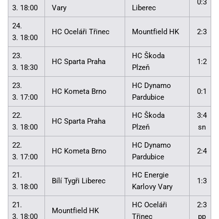
0:3
3. 18:00
Vary
Liberec
24.
HC Oceláři Třinec
Mountfield HK
2:3
3. 18:00
23.
HC Škoda
HC Sparta Praha
1:2
3. 18:30
Plzeň
23.
HC Dynamo
HC Kometa Brno
0:1
3. 17:00
Pardubice
22.
HC Škoda
3:4
HC Sparta Praha
3. 18:00
Plzeň
sn
22.
HC Dynamo
HC Kometa Brno
2:4
3. 17:00
Pardubice
21.
HC Energie
Bílí Tygři Liberec
1:3
3. 18:00
Karlovy Vary
21.
HC Oceláři
2:3
Mountfield HK
3. 18:00
Třinec
pp