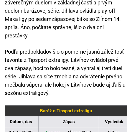
záverečným duelom v základnej časti a prvým
duelom barážovej série, Jihlava ovládla play-off
Maxa ligy po sedemzápasovej bitke so Zlínom 14.
apríla. Áno, počítate správne, išlo o dva dni
prestávky.
Podľa predpokladov šlo o pomerne jasnú záležitosť
favorita z Tipsport extraligy. Litvínov ovládol prvé
dva zápasy, hoci to bolo tesné, a vyhral aj tretí duel
série. Jihlava sa síce zmohla na odvrátenie prvého
mečbalu súpera, ale hokej v Litvínove bude aj ďalšiu
sezónu extraligový.
Baráž o Tipsport extraligu
Dátum, čas
Zápas
Výsledok