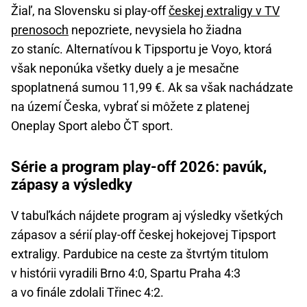
Žiaľ, na Slovensku si play-off
českej extraligy v TV
prenosoch
nepozriete, nevysiela ho žiadna
zo staníc. Alternatívou k Tipsportu je Voyo, ktorá
však neponúka všetky duely a je mesačne
spoplatnená sumou 11,99 €. Ak sa však nachádzate
na území Česka, vybrať si môžete z platenej
Oneplay Sport alebo ČT sport.
Série a program play-off 2026: pavúk,
zápasy a výsledky
V tabuľkách nájdete program aj výsledky všetkých
zápasov a sérií play-off českej hokejovej Tipsport
extraligy. Pardubice na ceste za štvrtým titulom
v histórii vyradili Brno 4:0, Spartu Praha 4:3
a vo finále zdolali Třinec 4:2.