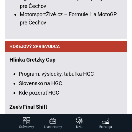
pre Čechov
MotorsportŽivě.cz – Formule 1 a MotoGP
pre Čechov
HOKEJOVÝ SPRIEVODCA
Hlinka Gretzky Cup
Program, výsledky, tabuľka HGC
Slovensko na HGC
Kde pozerať HGC
Zee's Final Shift
Rozlúčka Zdena Cháru
Stávkovky
Livestreamy
NHL
Extraliga