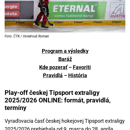
Foto: ČTK / Vondrouš Roman
Program a výsledky
Baráž
Kde pozerať
–
Favoriti
Pravidlá
–
História
Play-off českej Tipsport extraligy
2025/2026 ONLINE: formát, pravidlá,
termíny
Vyraďovacia časť českej hokejovej Tipsport extraligy
2025/2026 prebiehala od 9. marca do 28. apríla