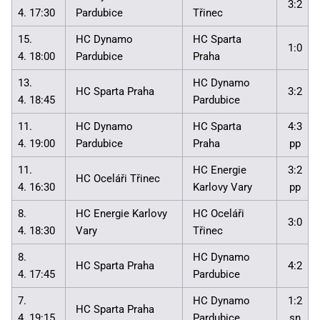
3:2
4. 17:30
Pardubice
Třinec
15.
HC Dynamo
HC Sparta
1:0
4. 18:00
Pardubice
Praha
13.
HC Dynamo
HC Sparta Praha
3:2
4. 18:45
Pardubice
11.
HC Dynamo
HC Sparta
4:3
4. 19:00
Pardubice
Praha
pp
11.
HC Energie
3:2
HC Oceláři Třinec
4. 16:30
Karlovy Vary
pp
8.
HC Energie Karlovy
HC Oceláři
3:0
4. 18:30
Vary
Třinec
8.
HC Dynamo
HC Sparta Praha
4:2
4. 17:45
Pardubice
7.
HC Dynamo
1:2
HC Sparta Praha
4. 19:15
Pardubice
sn