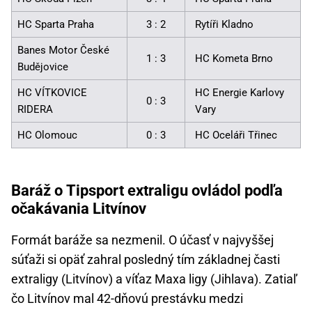
HC Sparta Praha
3 : 2
Rytíři Kladno
Banes Motor České
1 : 3
HC Kometa Brno
Budějovice
HC VÍTKOVICE
HC Energie Karlovy
0 : 3
RIDERA
Vary
HC Olomouc
0 : 3
HC Oceláři Třinec
Baráž o Tipsport extraligu ovládol podľa
očakávania Litvínov
Formát baráže sa nezmenil. O účasť v najvyššej
súťaži si opäť zahral posledný tím základnej časti
extraligy (Litvínov) a víťaz Maxa ligy (Jihlava). Zatiaľ
čo Litvínov mal 42-dňovú prestávku medzi