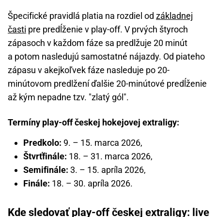
Špecifické pravidlá platia na rozdiel od
základnej
časti
pre predĺženie v play-off. V prvých štyroch
zápasoch v každom fáze sa predlžuje 20 minút
a potom nasledujú samostatné nájazdy. Od piateho
zápasu v akejkoľvek fáze nasleduje po 20-
minútovom predlžení ďalšie 20-minútové predĺženie
až kým nepadne tzv. "zlatý gól".
Termíny play-off českej hokejovej extraligy:
Predkolo:
9. – 15. marca 2026,
Štvrťfinále:
18. – 31. marca 2026,
Semifinále:
3. – 15. apríla 2026,
Finále:
18. – 30. apríla 2026.
Kde sledovať play-off českej extraligy: live