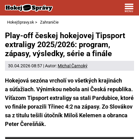
HokejSpravy.sk
>
Zahraničie
Play-off českej hokejovej Tipsport
extraligy 2025/2026: program,
zápasy, výsledky, série a finále
30.04.2026 08:57 | Autor:
Michal Čarnoký
Hokejová sezóna vrcholí vo všetkých krajinách
a súťažiach. Výnimkou nebola ani Česká republika.
Víťazom Tipsport extraligy sa stali Pardubice, ktoré
vo finále porazili Třinec 4:2 na zápasy. Zo Slovákov
sa z titulu tešili útočník Miloš Kelemen a obranca
Peter Čerešňák.