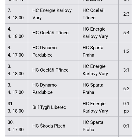
7.
HC Energie Karlovy
HC Oceláři
2:3
4. 18:00
Vary
Třinec
4.
HC Energie
HC Oceláři Třinec
5:4
4. 18:00
Karlovy Vary
4.
HC Dynamo
HC Sparta
1:2
4. 17:00
Pardubice
Praha
3.
HC Energie
HC Oceláři Třinec
3:1
4. 18:00
Karlovy Vary
3.
HC Dynamo
HC Sparta
6:2
4. 17:00
Pardubice
Praha
31.
HC Energie
0:1
Bílí Tygři Liberec
3. 18:00
Karlovy Vary
pp
30.
HC Sparta
HC Škoda Plzeň
0:1
3. 17:30
Praha