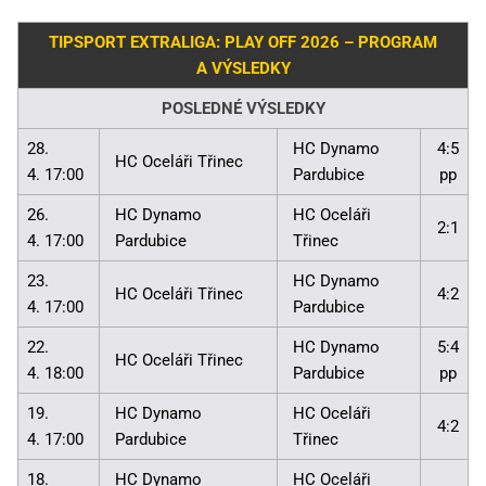
TIPSPORT EXTRALIGA: PLAY OFF 2026 – PROGRAM
A VÝSLEDKY
POSLEDNÉ VÝSLEDKY
28.
HC Dynamo
4:5
HC Oceláři Třinec
4. 17:00
Pardubice
pp
26.
HC Dynamo
HC Oceláři
2:1
4. 17:00
Pardubice
Třinec
23.
HC Dynamo
HC Oceláři Třinec
4:2
4. 17:00
Pardubice
22.
HC Dynamo
5:4
HC Oceláři Třinec
4. 18:00
Pardubice
pp
19.
HC Dynamo
HC Oceláři
4:2
4. 17:00
Pardubice
Třinec
18.
HC Dynamo
HC Oceláři