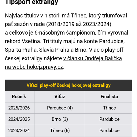
Tipsport extraligy
Najviac titulov v histórii má Třinec, ktorý triumfoval
päť sezón v rade (2018/2019 až 2023/2024)
a celkovo je 6-násobným šampiónom, čím vyrovnal
rekord Vsetína. Tri tituly majú na konte Pardubice,
Sparta Praha, Slavia Praha a Brno. Viac o play-off
českej extraligy nájdete
v článku Ondřeja Balíčka
na webe hokejzpravy.cz
.
Víťazi play-off českej hokejovej extraligy
Ročník
Víťaz
Finalista
2025/2026
Pardubce (4)
Třinec
2024/2025
Brno (3)
Pardubice
2023/2024
Třinec (6)
Pardubice