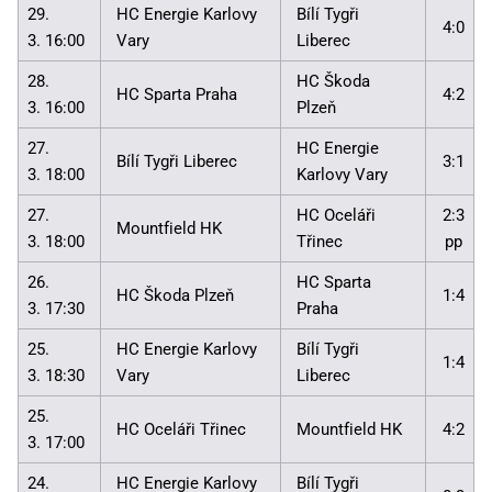
29.
HC Energie Karlovy
Bílí Tygři
4:0
3. 16:00
Vary
Liberec
28.
HC Škoda
HC Sparta Praha
4:2
3. 16:00
Plzeň
27.
HC Energie
Bílí Tygři Liberec
3:1
3. 18:00
Karlovy Vary
27.
HC Oceláři
2:3
Mountfield HK
3. 18:00
Třinec
pp
26.
HC Sparta
HC Škoda Plzeň
1:4
3. 17:30
Praha
25.
HC Energie Karlovy
Bílí Tygři
1:4
3. 18:30
Vary
Liberec
25.
HC Oceláři Třinec
Mountfield HK
4:2
3. 17:00
24.
HC Energie Karlovy
Bílí Tygři