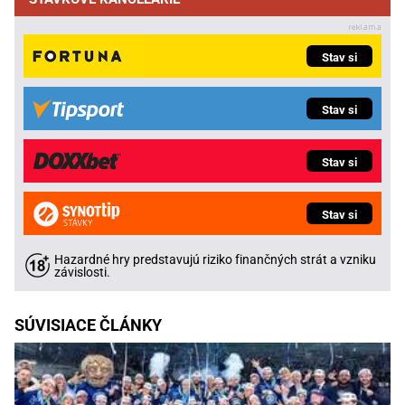
Stav si
Stav si
Stav si
Stav si
Hazardné hry predstavujú riziko finančných strát a vzniku
závislosti.
SÚVISIACE ČLÁNKY