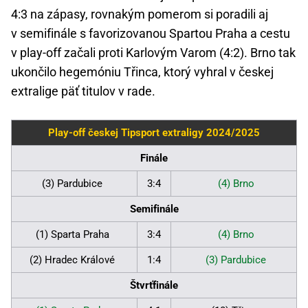
4:3 na zápasy, rovnakým pomerom si poradili aj
v semifinále s favorizovanou Spartou Praha a cestu
v play-off začali proti Karlovým Varom (4:2). Brno tak
ukončilo hegemóniu Třinca, ktorý vyhral v českej
extralige päť titulov v rade.
Play-off českej Tipsport extraligy 2024/2025
Finále
(3) Pardubice
3:4
(4) Brno
Semifinále
(1) Sparta Praha
3:4
(4) Brno
(2) Hradec Králové
1:4
(3) Pardubice
Štvrťfinále