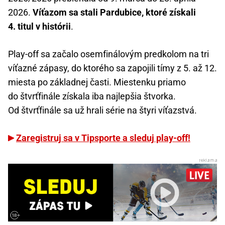
2026.
Víťazom sa stali Pardubice, ktoré získali
4. titul v histórii
.
Play-off sa začalo osemfinálovým predkolom na tri
víťazné zápasy, do ktorého sa zapojili tímy z 5. až 12.
miesta po základnej časti. Miestenku priamo
do štvrťfinále získala iba najlepšia štvorka.
Od štvrťfinále sa už hrali série na štyri víťazstvá.
Zaregistruj sa v Tipsporte a sleduj play-off!