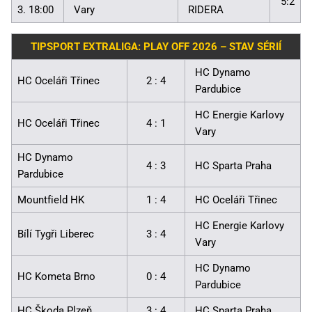
5:2
3. 18:00
Vary
RIDERA
TIPSPORT EXTRALIGA: PLAY OFF 2026 – STAV SÉRIÍ
HC Dynamo
HC Oceláři Třinec
2 : 4
Pardubice
HC Energie Karlovy
HC Oceláři Třinec
4 : 1
Vary
HC Dynamo
4 : 3
HC Sparta Praha
Pardubice
Mountfield HK
1 : 4
HC Oceláři Třinec
HC Energie Karlovy
Bílí Tygři Liberec
3 : 4
Vary
HC Dynamo
HC Kometa Brno
0 : 4
Pardubice
HC Škoda Plzeň
3 : 4
HC Sparta Praha