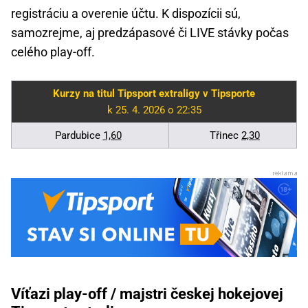
registráciu a overenie účtu. K dispozícii sú,
samozrejme, aj predzápasové či LIVE stávky počas
celého play-off.
Kurzy na titul Tipsport extraligy v Tipsporte
k 25. 4. 2026 o 22:35
Pardubice
1,60
Třinec
2,30
Víťazi play-off / majstri českej hokejovej