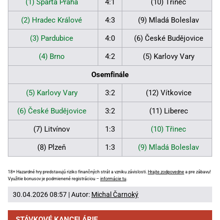
(1) Sparta Praha
4:1
(10) Třinec
(2) Hradec Králové
4:3
(9) Mladá Boleslav
(3) Pardubice
4:0
(6) České Budějovice
(4) Brno
4:2
(5) Karlovy Vary
Osemfinále
(5) Karlovy Vary
3:2
(12) Vítkovice
(6) České Budějovice
3:2
(11) Liberec
(7) Litvínov
1:3
(10) Třinec
(8) Plzeň
1:3
(9) Mladá Boleslav
18+ Hazardné hry predstavujú riziko finančných strát a vzniku závislosti.
Hrajte zodpovedne
a pre zábavu!
Využitie bonusov je podmienené registráciou –
informácie tu
.
30.04.2026 08:57 | Autor:
Michal Čarnoký
STÁVKOVÉ KANCELÁRIE