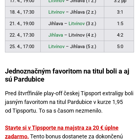
17. 4., 19:00
Litvínov
– Jihlava (1 z.)
3:2 pp
18. 4., 17:30
Litvínov
– Jihlava (2 z.)
3:1
21. 4., 19:00
Jihlava –
Litvínov
(3 z.)
1:5
22. 4., 17:30
Jihlava
– Litvínov (4 z.)
4:2
25. 4., 17:00
Litvínov
– Jihlava (5 z.)
5:0
Jednoznačným favoritom na titul boli a aj
sú Pardubice
Pred štvrťfinále play-off českej Tipsport extraligy boli
jasným favoritom na titul Pardubice v kurze 1,95
od Tipsportu. To sa s časom nezmenilo.
Stavte si v Tipsporte na majstra za 20 € úplne
zadarmo.
Tento bonus dostanete za dokončenú