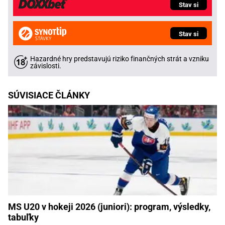
Stav si
Stav si
Hazardné hry predstavujú riziko finančných strát a vzniku
závislosti.
SÚVISIACE ČLÁNKY
MS U20 v hokeji 2026 (juniori): program, výsledky,
tabuľky