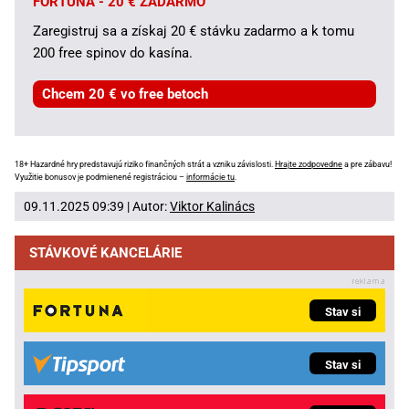
FORTUNA - 20 € ZADARMO
Zaregistruj sa a získaj 20 € stávku zadarmo a k tomu
200 free spinov do kasína.
Chcem 20 € vo free betoch
18+ Hazardné hry predstavujú riziko finančných strát a vzniku závislosti.
Hrajte zodpovedne
a pre zábavu!
Využitie bonusov je podmienené registráciou –
informácie tu
.
09.11.2025 09:39 | Autor:
Viktor Kalinács
STÁVKOVÉ KANCELÁRIE
Stav si
Stav si