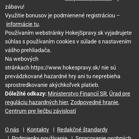
zábavu!
Využitie bonusov je podmienené registráciou –
informácie tu
.
Používaním webstránky HokejSpravy.sk vyjadrujete
súhlas s používaním cookies v súlade s nastavením
vášho prehliadača.
Na webových
stránkach https://www.hokespravy.sk/ nie sú
prevádzkované hazardné hry ani tu neprebieha
sprostredkovanie akýchkoľvek platieb.
Dôležité odkazy:
Ministerstvo Financií SR
,
Úrad pre
reguláciu hazardných hier
,
Zodpovedné hranie
,
Centrum pre liečbu závislostí
O nás
|
Kontakty
|
Redakčné štandardy
|
Podmienky používania
|
Spracovanie osobných