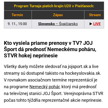
Program Turnaja piatich krajín U20 v Piešťanoch:
Termín
Zápas
Stream
9. 11., 15:00
Slovensko
– Švajčiarsko
▶️
LIVE
Kto vysiela priame prenosy v TV? JOJ
Šport dá prednosť Nemeckému poháru,
STVR hokej neprinesie
Všetky duely môžete sledovať na jojsport.sk a live
streamy sú dostupné takisto na hockeyslovakia.sk.
V rovnakom asociačnom termíne reprezentácií je
na programe
Nemecký pohár
, ktorý má prednosť
na televíznej stanici JOJ Šport. Verejnoprávna STVR
počas tohto týždňa reprezentačné akcie neprinesie.