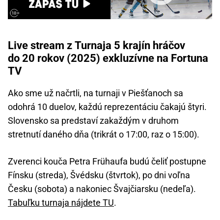
Live stream z Turnaja 5 krajín hráčov
do 20 rokov (2025) exkluzívne na Fortuna
TV
Ako sme už načrtli, na turnaji v Piešťanoch sa
odohrá 10 duelov, každú reprezentáciu čakajú štyri.
Slovensko sa predstaví zakaždým v druhom
stretnutí daného dňa (trikrát o 17:00, raz o 15:00).
Zverenci kouča Petra Frühaufa budú čeliť postupne
Fínsku (streda), Švédsku (štvrtok), po dni voľna
Česku (sobota) a nakoniec Švajčiarsku (nedeľa).
Tabuľku turnaja nájdete TU
.