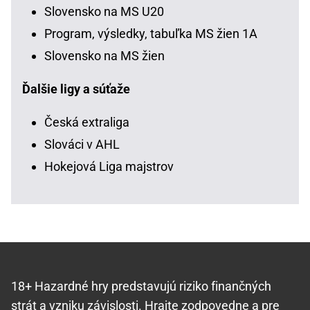
Slovensko na MS U20
Program, výsledky, tabuľka MS žien 1A
Slovensko na MS žien
Ďalšie ligy a súťaže
Česká extraliga
Slováci v AHL
Hokejová Liga majstrov
18+ Hazardné hry predstavujú riziko finančných
strát a vzniku závislosti.
Hrajte zodpovedne
a pre