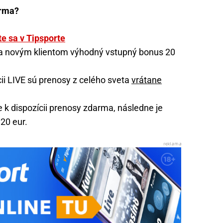
arma?
te sa v Tipsporte
a novým klientom výhodný vstupný bonus 20
ii LIVE sú prenosy z celého sveta
vrátane
 k dispozícii prenosy zdarma, následne je
,20 eur.