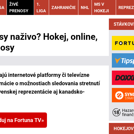
ŽIVÉ
1.
MS V
GA
ZAHRANIČIE
NHL
REPREZ
PRENOSY
LIGA
HOKEJI
STÁVKOV
y naživo? Hokej, online,
nosy
jú internetové platformy či televízne
rmácie o možnostiach sledovania stretnutí
ovenskej reprezentácie aj kanadsko-
Hazard
finanč
duj na Fortuna TV
HOKEJOV