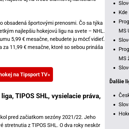
Slo
Kde
Prog
ato obsadená športovými prenosmi. Čo sa týka
MS 
šetkým najlepšiu hokejovú ligu na svete – NHL.
 sumu 5,99 € mesačne, nebudete ju môcť vidieť.
Slo
a za 11,99 € mesačne, ktoré so sebou prináša
Prog
MS ž
Slov
hokej na Tipsport TV
Ďalšie l
liga, TIPOS SHL, vysielacie práva,
Česk
Slov
Hoke
kol pred začiatkom sezóny 2021/22. Jeho
vé stretnutia z TIPOS SHL. O dva roky neskôr