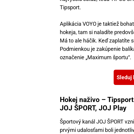
Tipsport.
Aplikácia VOYO je taktiež boh
hokeja, tam si naladíte predov
Má to ale háčik. Keď zaplatíte
Podmienkou je zakúpenie balík
označenie „Maximum športu“.
Sleduj 
Hokej naživo – Tipsport 
JOJ ŠPORT, JOJ Play
Športový kanál JOJ ŠPORT vzni
prvými udalosťami boli jednotli