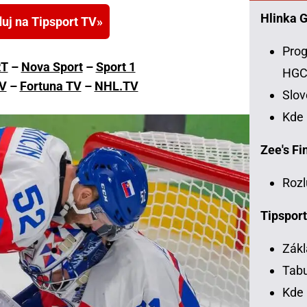
Hlinka 
uj na Tipsport TV
Prog
RT
–
Nova Sport
–
Sport 1
HG
TV
–
Fortuna TV
–
NHL.TV
Slo
Kde
Zee's Fin
Rozl
Tipsport
Zákl
Tabu
Kde 