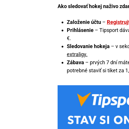
Ako sledovať hokej naživo zd
Založenie účtu
–
R
egistruj
Prihlásenie
– Tipsport dáv
€.
Sledovanie hokeja
– v sekc
extraligy.
Zábava
– prvých 7 dní máte
potrebné staviť si tiket za 1