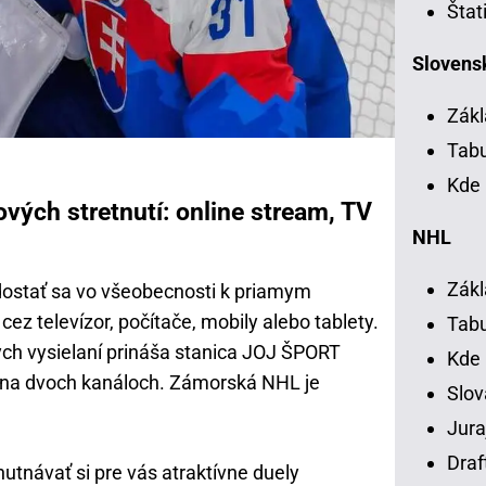
Štat
Slovensk
Zákl
Tab
Kde 
vých stretnutí: online stream, TV
NHL
Zákl
dostať sa vo všeobecnosti k priamym
cez televízor, počítače, mobily alebo tablety.
Tab
nych vysielaní prináša stanica JOJ ŠPORT
Kde
 na dvoch kanáloch. Zámorská NHL je
Slov
Jura
Draf
utnávať si pre vás atraktívne duely