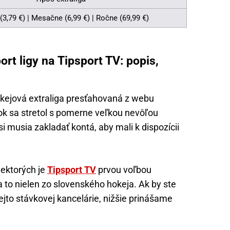
(3,79 €) | Mesačne (6,99 €) | Ročne (69,99 €)
rt ligy na Tipsport TV: popis,
kejová extraliga presťahovaná z webu
rok sa stretol s pomerne veľkou nevôľou
 si musia zakladať kontá, aby mali k dispozícii
niektorých je
Tipsport TV
prvou voľbou
 to nielen zo slovenského hokeja. Ak by ste
ejto stávkovej kancelárie, nižšie prinášame