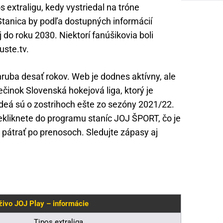
pos extraligu, kedy vystriedal na tróne
Stanica by podľa dostupných informácií
 do roku 2030. Niektorí fanúšikovia boli
uste.tv.
ruba desať rokov. Web je dodnes aktívny, ale
iečinok Slovenská hokejová liga, ktorý je
ideá sú o zostrihoch ešte zo sezóny 2021/22.
rekliknete do programu staníc JOJ ŠPORT, čo je
 pátrať po prenosoch. Sledujte zápasy aj
živo JOJ Play – informácie
Tipos extraliga