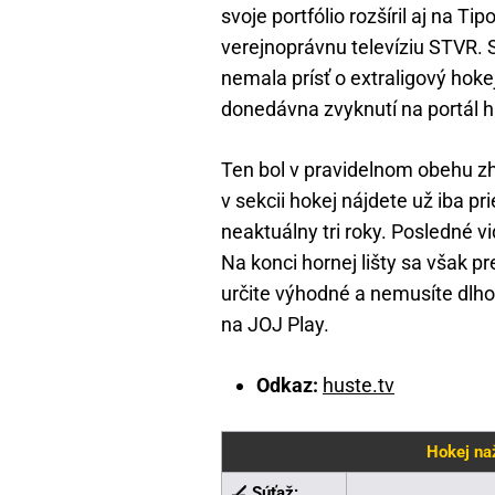
svoje portfólio rozšíril aj na Ti
verejnoprávnu televíziu STVR. 
nemala prísť o extraligový hokej
donedávna zvyknutí na portál h
Ten bol v pravidelnom obehu zh
v sekcii hokej nájdete už iba pr
neaktuálny tri roky. Posledné v
Na konci hornej lišty sa však p
určite výhodné a nemusíte dlho
na JOJ Play.
Odkaz:
huste.tv
Hokej na
🏒 Súťaž: