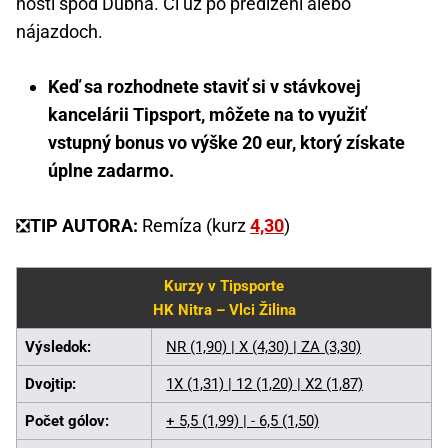
hostí spod Dubňa. Či už po predĺžení alebo
nájazdoch.
Keď sa rozhodnete staviť si v stávkovej
kancelárii Tipsport, môžete na to využiť
vstupný bonus vo výške 20 eur, ktorý získate
úplne zadarmo.
❎
TIP AUTORA:
Remíza (kurz
4,30
)
Kurzy v Tipsporte
HK Nitra – Vlci Žilina
Výsledok:
NR (1,90) | X (4,30) | ZA (3,30)
Dvojtip:
1X (1,31) | 12 (1,20) | X2 (1,87)
Počet gólov:
+ 5,5 (1,99) | - 6,5 (1,50)