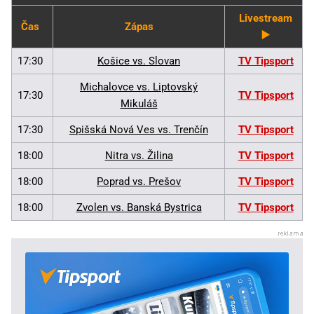
Livestream
Čas
Zápas
▶️
17:30
Košice vs. Slovan
TV Tipsport
Michalovce vs. Liptovský
17:30
TV Tipsport
Mikuláš
17:30
Spišská Nová Ves vs. Trenčín
TV Tipsport
18:00
Nitra vs. Žilina
TV Tipsport
18:00
Poprad vs. Prešov
TV Tipsport
18:00
Zvolen vs. Banská Bystrica
TV Tipsport