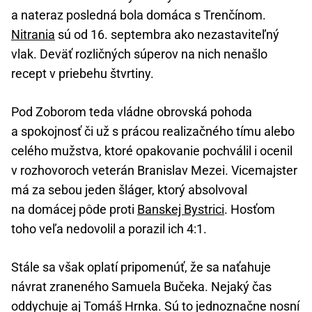
a nateraz posledná bola domáca s Trenčínom.
Nitrania
sú od 16. septembra ako nezastaviteľný
vlak. Deväť rozličných súperov na nich nenašlo
recept v priebehu štvrtiny.
Pod Zoborom teda vládne obrovská pohoda
a spokojnosť či už s prácou realizačného tímu alebo
celého mužstva, ktoré opakovanie pochválil i ocenil
v rozhovoroch veterán Branislav Mezei. Vicemajster
má za sebou jeden šláger, ktorý absolvoval
na domácej pôde proti
Banskej Bystrici
. Hosťom
toho veľa nedovolil a porazil ich 4:1.
Stále sa však oplatí pripomenúť, že sa naťahuje
návrat zraneného Samuela Bučeka. Nejaký čas
oddychuje aj Tomáš Hrnka. Sú to jednoznačne nosní