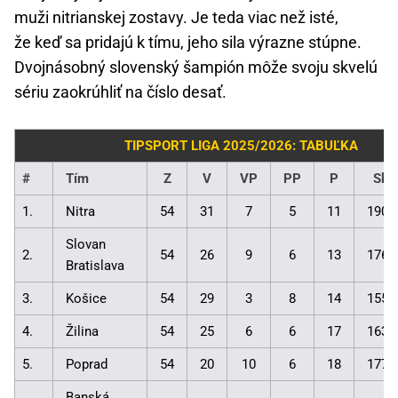
muži nitrianskej zostavy. Je teda viac než isté,
že keď sa pridajú k tímu, jeho sila výrazne stúpne.
Dvojnásobný slovenský šampión môže svoju skvelú
sériu zaokrúhliť na číslo desať.
TIPSPORT LIGA 2025/2026: TABUĽKA
#
Tím
Z
V
VP
PP
P
Skó
1.
Nitra
54
31
7
5
11
190:
Slovan
2.
54
26
9
6
13
176:
Bratislava
3.
Košice
54
29
3
8
14
155:
4.
Žilina
54
25
6
6
17
163:
5.
Poprad
54
20
10
6
18
177:
Banská