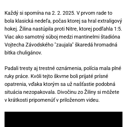
Každý si spomína na 2. 2. 2025. V prvom rade to
bola klasická nedeľa, počas ktorej sa hral extraligový
hokej. Žilina nastúpila proti Nitre, ktorej podľahla 1:5.
Viac ako samotný súboj medzi mantinelmi štadióna
Vojtecha Závodského "zaujala" škaredá hromadná
bitka chuligánov.
Padali tresty aj trestné oznámenia, polícia mala plné
ruky práce. Kvôli tejto škvrne boli prijaté prísné
opatrenia, vďaka ktorým sa už našťastie podobná
situácia nezopakovala. Divočinu zo Žiliny si môžete
v krátkosti pripomenúť v priloženom videu.