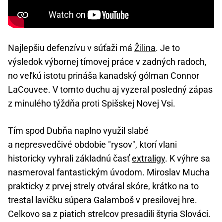
Najlepšiu defenzívu v súťaži má
Žilina
. Je to
výsledok výbornej tímovej práce v zadných radoch,
no veľkú istotu prináša kanadský gólman Connor
LaCouvee. V tomto duchu aj vyzeral posledný zápas
z minulého týždňa proti Spišskej Novej Vsi.
Tím spod Dubňa naplno využil slabé
a nepresvedčivé obdobie "rysov", ktorí vlani
historicky vyhrali základnú časť
extraligy
. K výhre sa
nasmeroval fantastickým úvodom. Miroslav Mucha
prakticky z prvej strely otváral skóre, krátko na to
trestal lavičku súpera Galamboš v presilovej hre.
Celkovo sa z piatich strelcov presadili štyria Slováci.