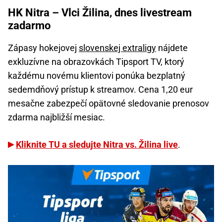
HK Nitra – Vlci Žilina, dnes livestream
zadarmo
Zápasy hokejovej
slovenskej extraligy
nájdete
exkluzívne na obrazovkách Tipsport TV, ktorý
každému novému klientovi ponúka bezplatný
sedemdňový prístup k streamov. Cena 1,20 eur
mesačne zabezpečí opätovné sledovanie prenosov
zdarma najbližší mesiac.
Kliknite TU a sledujte Nitra vs. Žilina live
.