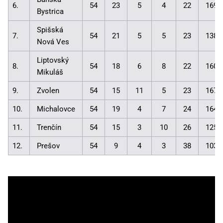
6.
54
23
5
4
22
169:
Bystrica
Spišská
7.
54
21
5
5
23
138:
Nová Ves
Liptovský
8.
54
18
6
8
22
160:
Mikuláš
9.
Zvolen
54
15
11
5
23
167:
10.
Michalovce
54
19
4
7
24
164:
11.
Trenčín
54
15
3
10
26
125:
12.
Prešov
54
9
4
3
38
103: