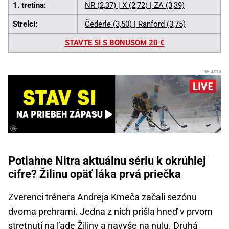
1. tretina:
NR (2,37) | X (2,72) | ZA (3,39)
Strelci:
Čederle (3,50) | Ranford (3,75)
STAVTE SI S BONUSOM 20 €
Potiahne Nitra aktuálnu sériu k okrúhlej
cifre? Žilinu opäť láka prvá priečka
Zverenci trénera Andreja Kmeča začali sezónu
dvoma prehrami. Jedna z nich prišla hneď v prvom
stretnutí na ľade Žiliny a navyše na nulu. Druhá