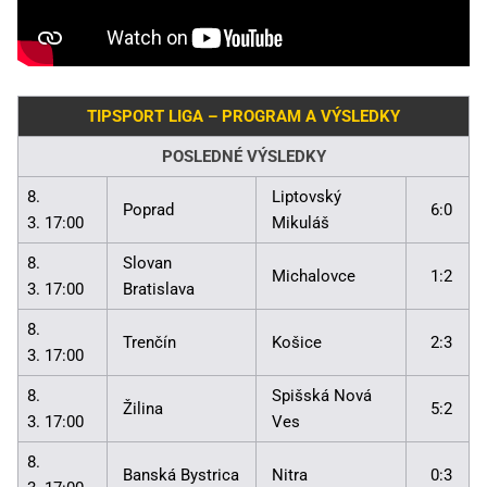
TIPSPORT LIGA – PROGRAM A VÝSLEDKY
POSLEDNÉ VÝSLEDKY
8.
Liptovský
Poprad
6:0
3. 17:00
Mikuláš
8.
Slovan
Michalovce
1:2
3. 17:00
Bratislava
8.
Trenčín
Košice
2:3
3. 17:00
8.
Spišská Nová
Žilina
5:2
3. 17:00
Ves
8.
Banská Bystrica
Nitra
0:3