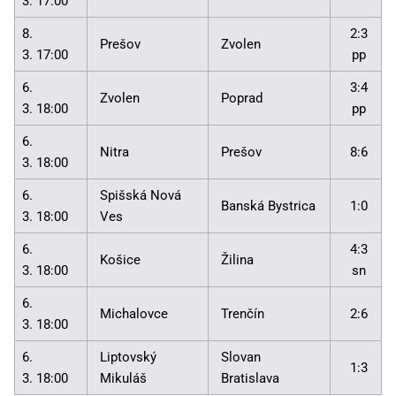
3. 17:00
8.
2:3
Prešov
Zvolen
3. 17:00
pp
6.
3:4
Zvolen
Poprad
3. 18:00
pp
6.
Nitra
Prešov
8:6
3. 18:00
6.
Spišská Nová
Banská Bystrica
1:0
3. 18:00
Ves
6.
4:3
Košice
Žilina
3. 18:00
sn
6.
Michalovce
Trenčín
2:6
3. 18:00
6.
Liptovský
Slovan
1:3
3. 18:00
Mikuláš
Bratislava