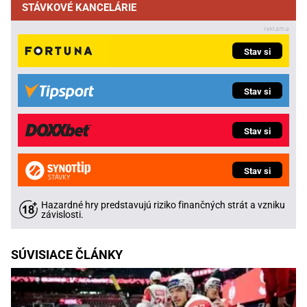
STÁVKOVÉ KANCELÁRIE
Stav si
Stav si
Stav si
Stav si
Hazardné hry predstavujú riziko finančných strát a vzniku
závislosti.
SÚVISIACE ČLÁNKY