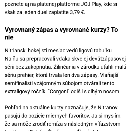
pozriete aj na platenej platforme JOJ Play, kde si
však za jeden duel zaplatíte 3,79 €.
Vyrovnaný zápas a vyrovnané kurzy? To
nie
Nitrianski hokejisti mesiac vedú ligovú tabuľku.
Na ňu sa prepracovali vďaka skvelej deväťzápasovej
sérii bez zakopnutia. Žilinčania v zárodku uťahli malú
sériu prehier, ktorá trvala len dva zápasy. Vlaňajší
semifinalisti vzájomným súbojom otvárali tento
extraligový ročník. "Corgoni" odišli s dlhým nosom.
Pohľad na aktuálne kurzy naznačuje, že Nitranov
pasujú do pozície miernych favoritov. Ja si myslím,
že sa môže zrodiť remíza s následným víťazstvom