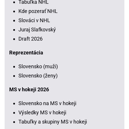
Tabuľka NHL
Kde pozerať NHL
Slováci v NHL
Juraj Slafkovský
Draft 2026
Reprezentácia
Slovensko (muži)
Slovensko (ženy)
MS v hokeji 2026
Slovensko na MS v hokeji
Výsledky MS v hokeji
Tabuľky a skupiny MS v hokeji