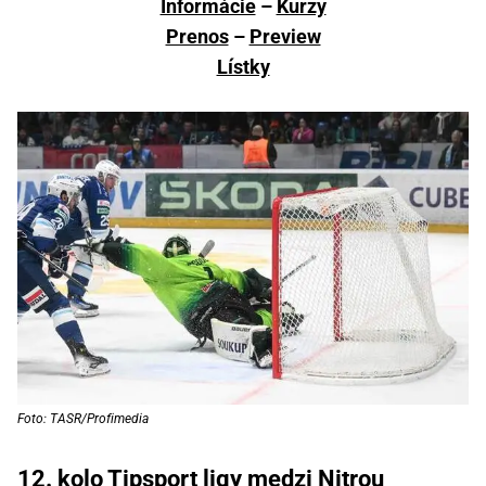
Informácie
–
Kurzy
Prenos
–
Preview
Lístky
Foto: TASR/Profimedia
12. kolo Tipsport ligy medzi Nitrou