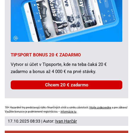
TIPSPORT BONUS 20 € ZADARMO
Vytvor si účet v Tipsporte, kde na teba čaká 20 €
zadarmo a bonus až 4 000 € na prvé stávky.
Chcem 20 € zadarmo
18+ Hazardné hry predstavujú riziko finančných strát a vzniku závislosti.
Hrajte zodpovedne
a pre zábavu!
Využitie bonusov je podmienené registráciou –
informácie tu
.
17.10.2025 08:33 | Autor:
Ivan Harčár