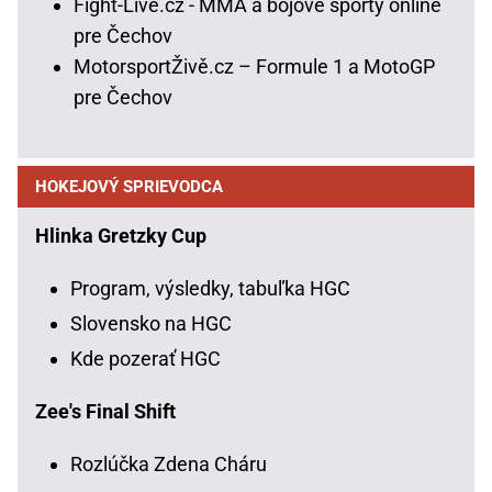
Fight-Live.cz - MMA a bojové športy online
pre Čechov
MotorsportŽivě.cz – Formule 1 a MotoGP
pre Čechov
HOKEJOVÝ SPRIEVODCA
Hlinka Gretzky Cup
Program, výsledky, tabuľka HGC
Slovensko na HGC
Kde pozerať HGC
Zee's Final Shift
Rozlúčka Zdena Cháru