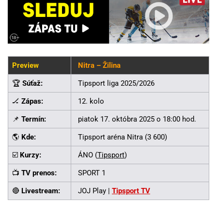
Preview
Nitra – Žilina
🏆
Súťaž:
Tipsport liga 2025/2026
🏒
Zápas:
12. kolo
📌
Termín:
piatok 17. októbra 2025 o 18:00 hod.
🌎
Kde:
Tipsport aréna Nitra (3 600)
☑️
Kurzy:
ÁNO (
Tipsport
)
📺
TV prenos:
SPORT 1
🔴
Livestream:
JOJ Play |
Tipsport TV