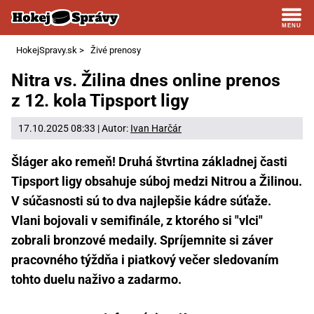
HokejSpravy.sk
>
Živé prenosy
Nitra vs. Žilina dnes online prenos
z 12. kola Tipsport ligy
17.10.2025 08:33 | Autor:
Ivan Harčár
Šláger ako remeň! Druhá štvrtina základnej časti
Tipsport ligy obsahuje súboj medzi Nitrou a Žilinou.
V súčasnosti sú to dva najlepšie kádre súťaže.
Vlani bojovali v semifinále, z ktorého si "vlci"
zobrali bronzové medaily. Spríjemnite si záver
pracovného týždňa i piatkový večer sledovaním
tohto duelu naživo a zadarmo.