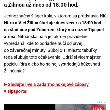
a Žilinou už dnes od 18:00 hod.
Jednoznačný šláger kola, v ktorom sa predstavia
HK
Nitra a Vlci Žilina štartuje dnes večer o 18:00 hod.
na štadióne pod Zoborom, ktorý má názov Tipsport
aréna.
Nitrianska hala je takmer pravidelne
vypredaná, kde to poriadne hučí od prvej
do záverečnej minúty. Súboj o 1. miesto tabuľky
teda sľubuje toto očakávanie. Udrží si vicemajster
pozíciu lídra alebo ho na nej vystriedajú húževnatí
Žilinčania?
Sledujte live a zadarmo hokejové zápasy
v Tipsporte!