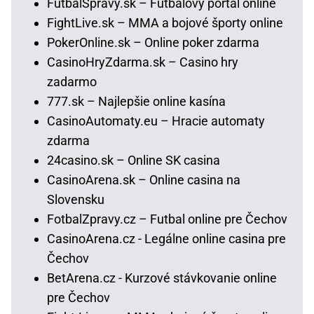
FutbalSpravy.sk – Futbalový portál online
FightLive.sk – MMA a bojové športy online
PokerOnline.sk – Online poker zdarma
CasinoHryZdarma.sk – Casino hry
zadarmo
777.sk – Najlepšie online kasína
CasinoAutomaty.eu – Hracie automaty
zdarma
24casino.sk – Online SK casina
CasinoArena.sk – Online casina na
Slovensku
FotbalZpravy.cz – Futbal online pre Čechov
CasinoArena.cz - Legálne online casina pre
Čechov
BetArena.cz - Kurzové stávkovanie online
pre Čechov