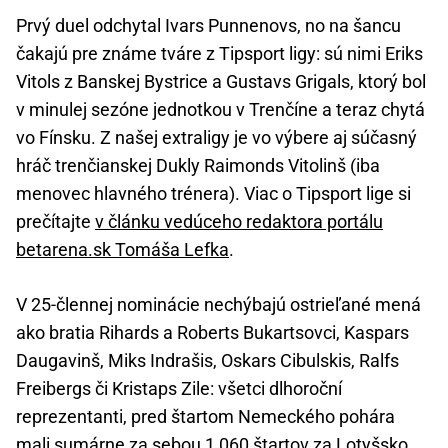
Prvý duel odchytal Ivars Punnenovs, no na šancu
čakajú pre známe tváre z Tipsport ligy: sú nimi Eriks
Vitols z Banskej Bystrice a Gustavs Grigals, ktorý bol
v minulej sezóne jednotkou v Trenčíne a teraz chytá
vo Fínsku. Z našej extraligy je vo výbere aj súčasný
hráč trenčianskej Dukly Raimonds Vitolinš (iba
menovec hlavného trénera). Viac o Tipsport lige si
prečítajte
v článku vedúceho redaktora portálu
betarena.sk Tomáša Lefka
.
V 25-člennej nominácie nechýbajú ostrieľané mená
ako bratia Rihards a Roberts Bukartsovci, Kaspars
Daugavinš, Miks Indrašis, Oskars Cibulskis, Ralfs
Freibergs či Kristaps Zile: všetci dlhoroční
reprezentanti, pred štartom Nemeckého pohára
mali sumárne za sebou 1 060 štartov za Lotyšsko.