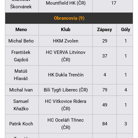
Mountfield HK (ČR)
17
Škorvánek
Obrancovia (9)
Meno
Klub
Zápasy
Góly
Michal Beňo
HKM Zvolen
29
1
František
HC VERVA Litvínov
37
1
Gajdoš
(ČR)
Matúš
HK Dukla Trenčín
4
1
Hlaváč
Michal Ivan
Bílí Tygři Liberec (ČR)
79
4
Samuel
HC Vítkovice Ridera
49
1
Kňažko
(ČR)
HC Oceláři Třinec
Patrik Koch
84
3
(ČR)