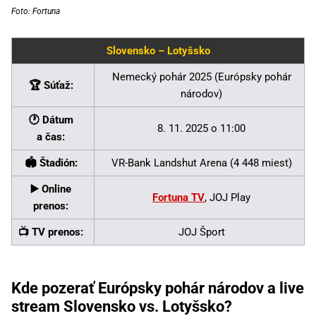
Foto: Fortuna
Slovensko – Lotyšsko
Nemecký pohár 2025 (Európsky pohár
🏆 Súťaž:
národov)
🕐 Dátum
8. 11. 2025 o 11:00
a čas:
🏟 Štadión:
VR-Bank Landshut Arena (4 448 miest)
▶️ Online
Fortuna TV
, JOJ Play
prenos:
📺 TV prenos:
JOJ Šport
Kde pozerať Európsky pohár národov a live
stream Slovensko vs. Lotyšsko?