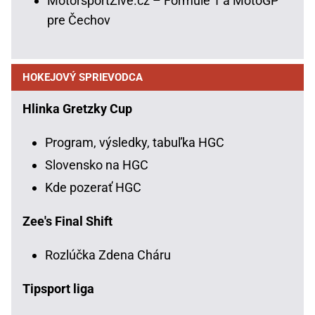
MotorsportŽivě.cz – Formule 1 a MotoGP
pre Čechov
HOKEJOVÝ SPRIEVODCA
Hlinka Gretzky Cup
Program, výsledky, tabuľka HGC
Slovensko na HGC
Kde pozerať HGC
Zee's Final Shift
Rozlúčka Zdena Cháru
Tipsport liga