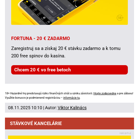
FORTUNA - 20 € ZADARMO
Zaregistruj sa a získaj 20 € stávku zadarmo a k tomu
200 free spinov do kasína.
Chcem 20 € vo free betoch
18+ Hazardné hry predstavujú riziko finančných strát a vzniku závislosti.
Hrajte zodpovedne
a pre zábavu!
Využitie bonusov je podmienené registráciou –
informácie tu
.
08.11.2025 10:10 | Autor:
Viktor Kalinács
STÁVKOVÉ KANCELÁRIE