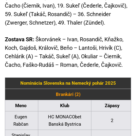
Čacho (Čiernik, Ivan), 19. Sukeľ (Čederle, Čajkovič),
59. Sukeľ (Takáč, Rosandič) – 36. Schneider
(Zwerger, Schnetzer), 49. Thaler (Zündel).
Zostava SR:
Škorvánek – Ivan, Rosandič, Kňažko,
Koch, Gajdoš, Královič, Beňo – Lantoši, Hrivík (C),
Cehlárik (A) – Takáč, Sukeľ (A), Okuliar – Čiernik,
Čacho, Faško-Rudáš – Roman, Čederle, Čajkovič.
Nominácia Slovenska na Nemecký pohár 2025
Brankári (2)
Meno
Klub
Zápasy
Eugen
HC MONACObet
2
Rabčan
Banská Bystrica
Stanislav