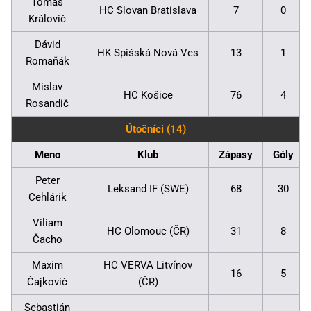
Tomáš
HC Slovan Bratislava
7
0
Královič
Dávid
HK Spišská Nová Ves
13
1
Romaňák
Mislav
HC Košice
76
4
Rosandič
Útočníci (14)
Meno
Klub
Zápasy
Góly
Peter
Leksand IF (SWE)
68
30
Cehlárik
Viliam
HC Olomouc (ČR)
31
8
Čacho
Maxim
HC VERVA Litvínov
16
5
Čajkovič
(ČR)
Sebastián