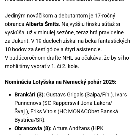
Jediným nováčikom a debutantom je 17-ročný
obranca
Alberts Šmits
. Najvyššiu fínsku súťaž si
vyskúšal už v minulej sezóne, teraz hrá pravidelne
za Jukurit. V 19 dueloch získal na beka fantastických
10 bodov za šesť gólov a štyri asistencie.
V budúcoročnom drafte NHL sa očakáva, že by si ho
mohli tímy vybrať v 1. či 2. kole.
Nominácia Lotyšska na Nemecký pohár 2025:
Brankári (3):
Gustavs Grigals (Saipa/Fín.), Ivars
Punnenovs (SC Rapperswil-Jona Lakers/
Švaj.), Eriks Vitols (HC MONACObet Banská
Bystrica/SR);
Obrancovia (8):
Arturs Andžans (HPK