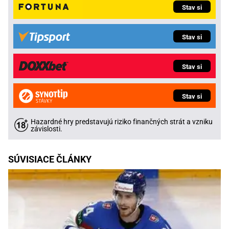
Stav si
Stav si
Stav si
Stav si
Hazardné hry predstavujú riziko finančných strát a vzniku
závislosti.
SÚVISIACE ČLÁNKY