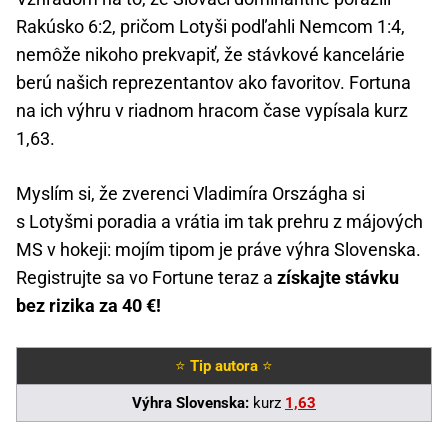
Rakúsko 6:2, pričom Lotyši podľahli Nemcom 1:4,
nemôže nikoho prekvapiť, že stávkové kancelárie
berú našich reprezentantov ako favoritov. Fortuna
na ich výhru v riadnom hracom čase vypísala kurz
1,63.
Myslím si, že zverenci Vladimíra Országha si
s Lotyšmi poradia a vrátia im tak prehru z májových
MS v hokeji: mojím tipom je práve výhra Slovenska.
Registrujte sa vo Fortune teraz a
získajte stávku
bez rizika za 40 €!
⭐
Tip autora
⭐
Výhra Slovenska:
kurz
1,63