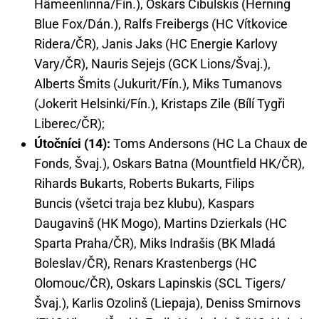
Hämeenlinna/Fín.), Oskars Cibulskis (Herning
Blue Fox/Dán.), Ralfs Freibergs (HC Vítkovice
Ridera/ČR), Janis Jaks (HC Energie Karlovy
Vary/ČR), Nauris Sejejs (GCK Lions/Švaj.),
Alberts Šmits (Jukurit/Fín.), Miks Tumanovs
(Jokerit Helsinki/Fín.), Kristaps Zile (Bílí Tygři
Liberec/ČR);
Útočníci (14):
Toms Andersons (HC La Chaux de
Fonds, Švaj.), Oskars Batna (Mountfield HK/ČR),
Rihards Bukarts, Roberts Bukarts, Filips
Buncis (všetci traja bez klubu), Kaspars
Daugavinš (HK Mogo), Martins Dzierkals (HC
Sparta Praha/ČR), Miks Indrašis (BK Mladá
Boleslav/ČR), Renars Krastenbergs (HC
Olomouc/ČR), Oskars Lapinskis (SCL Tigers/
Švaj.), Karlis Ozolinš (Liepaja), Deniss Smirnovs