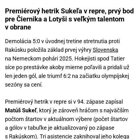
Premiérový hetrik Sukeľa v repre, prvý bod
pre Čiernika a Lotyši s veľkým talentom
v obrane
Demolácia 5:0 v úvodnej tretine stretnutia proti
Rakúsku položila základ prvej výhry
Slovenska
na Nemeckom pohári 2025. Hokejisti spod Tatier
síce po prestávke akoby mierne poľavili a pridali už
len jeden gól, ale triumf 6:2 na začiatku olympijskej
sezóny sa cení.
Premiérový hetrik v repre si v 94. zápase zapísal
Matúš Sukeľ
, ktorý je zároveň hráčom s najväčším
počtom štartov v aktuálnom výbere (počet štartov
a gólov v tabuľke je aktualizovaný po zápase
s Rakúskom). Tri asistencie zaknihoval jeho kolega