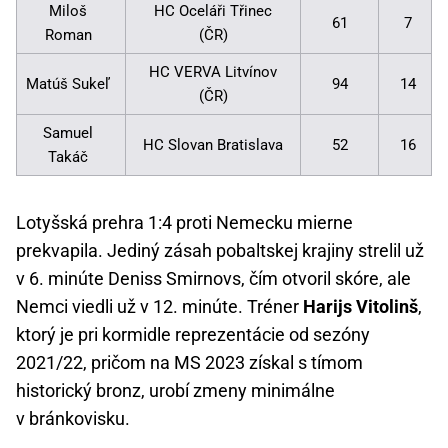
Miloš
HC Oceláři Třinec
61
7
Roman
(ČR)
HC VERVA Litvínov
Matúš Sukeľ
94
14
(ČR)
Samuel
HC Slovan Bratislava
52
16
Takáč
Lotyšská prehra 1:4 proti Nemecku mierne
prekvapila. Jediný zásah pobaltskej krajiny strelil už
v 6. minúte Deniss Smirnovs, čím otvoril skóre, ale
Nemci viedli už v 12. minúte. Tréner
Harijs Vitolinš
,
ktorý je pri kormidle reprezentácie od sezóny
2021/22, pričom na MS 2023 získal s tímom
historický bronz, urobí zmeny minimálne
v bránkovisku.