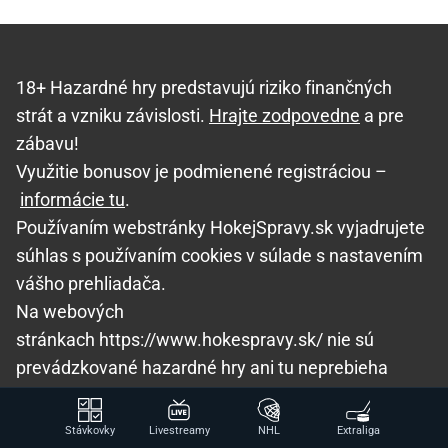
18+ Hazardné hry predstavujú riziko finančných
strát a vzniku závislosti.
Hrajte zodpovedne
a pre
zábavu!
Využitie bonusov je podmienené registráciou –
informácie tu
.
Používaním webstránky HokejSpravy.sk vyjadrujete
súhlas s používaním cookies v súlade s nastavením
vášho prehliadača.
Na webových
stránkach https://www.hokespravy.sk/ nie sú
prevádzkované hazardné hry ani tu neprebieha
sprostredkovanie akýchkoľvek platieb.
Dôležité odkazy:
Ministerstvo Financií SR
,
Úrad pre
Stávkovky
Livestreamy
NHL
Extraliga