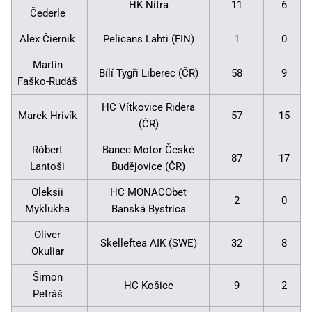
HK Nitra
11
6
Čederle
Alex Čiernik
Pelicans Lahti (FIN)
1
0
Martin
Bílí Tygři Liberec (ČR)
58
9
Faško-Rudáš
HC Vítkovice Ridera
Marek Hrivík
57
15
(ČR)
Róbert
Banec Motor České
87
17
Lantoši
Budějovice (ČR)
Oleksii
HC MONACObet
2
0
Myklukha
Banská Bystrica
Oliver
Skelleftea AIK (SWE)
32
8
Okuliar
Šimon
HC Košice
9
2
Petráš