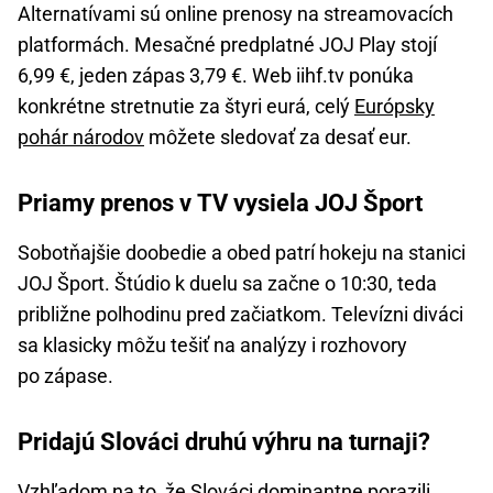
Alternatívami sú online prenosy na streamovacích
platformách. Mesačné predplatné JOJ Play stojí
6,99 €, jeden zápas 3,79 €. Web iihf.tv ponúka
konkrétne stretnutie za štyri eurá, celý
Európsky
pohár národov
môžete sledovať za desať eur.
Priamy prenos v TV vysiela JOJ Šport
Sobotňajšie doobedie a obed patrí hokeju na stanici
JOJ Šport. Štúdio k duelu sa začne o 10:30, teda
približne polhodinu pred začiatkom. Televízni diváci
sa klasicky môžu tešiť na analýzy i rozhovory
po zápase.
Pridajú Slováci druhú výhru na turnaji?
Vzhľadom na to, že Slováci dominantne porazili