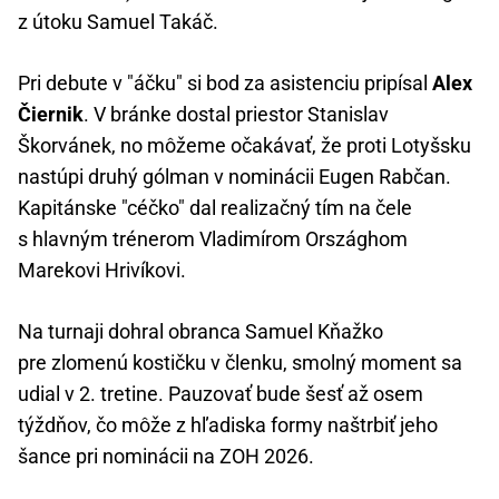
z útoku Samuel Takáč.
Pri debute v "áčku" si bod za asistenciu pripísal
Alex
Čiernik
. V bránke dostal priestor Stanislav
Škorvánek, no môžeme očakávať, že proti Lotyšsku
nastúpi druhý gólman v nominácii Eugen Rabčan.
Kapitánske "céčko" dal realizačný tím na čele
s hlavným trénerom Vladimírom Országhom
Marekovi Hrivíkovi.
Na turnaji dohral obranca Samuel Kňažko
pre zlomenú kostičku v členku, smolný moment sa
udial v 2. tretine. Pauzovať bude šesť až osem
týždňov, čo môže z hľadiska formy naštrbiť jeho
šance pri nominácii na ZOH 2026.