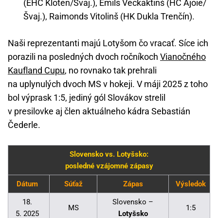
(EHC Kloten/Švaj.), Emils Veckaktinš (HC Ajoie/
Švaj.), Raimonds Vitolinš (HK Dukla Trenčín).
Naši reprezentanti majú Lotyšom čo vracať. Síce ich
porazili na posledných dvoch ročníkoch
Vianočného
Kaufland Cupu
, no rovnako tak prehrali
na uplynulých dvoch MS v hokeji. V máji 2025 z toho
bol výprask 1:5, jediný gól Slovákov strelil
v presilovke aj člen aktuálneho kádra Sebastián
Čederle.
Slovensko vs. Lotyšsko:
posledné vzájomné zápasy
Dátum
Súťaž
Zápas
Výsledok
18.
Slovensko –
MS
1:5
5. 2025
Lotyšsko