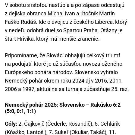
V sobotu s istotou nastúpia a po zápase odcestujú
z dejiska obranca Michal Ivan a útočník Martin
Faško-Rudáš. Ide o dvojicu z českého Liberca, ktorý
v nedeľu odohrá duel so Spartou Praha. Otázny je
štart Hrivíka, ktorý má menšie zranenie.
Pripomíname, že Slováci obhajujú celkový triumf
na podujatí, ktoré je už súčasťou novozaloženého
Európskeho pohára národov. Slovensko vyhralo
Nemecký pohár okrem roku 2024 aj v 2016, 2011,
2006 a 1997, aktuálne sa turnaja zúčastňuje 25. raz.
Nemecký pohár 2025: Slovensko – Rakúsko 6:2
(5:0, 0:1, 1:1)
Góly:
2. Čajkovič (Čederle, Rosandič), 5. Cehlárik
(Kňažko, Lantoši), 7. Sukeľ (Okuliar, Takáč), 11.