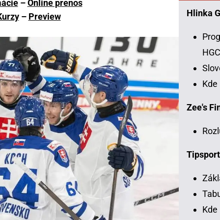
mácie
–
Online prenos
Hlinka 
Kurzy
–
Preview
Prog
HG
Slo
Kde
Zee's Fin
Rozl
Tipsport
Zákl
Tabu
Kde 