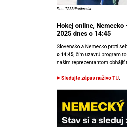
Foto: TASR/Profimedia
Hokej online, Nemecko
2025 dnes o 14:45
Slovensko a Nemecko proti se
o 14:45
, čím uzavrú program t
našim reprezentantom obhájiť ti
Sledujte zápas naživo TU
.