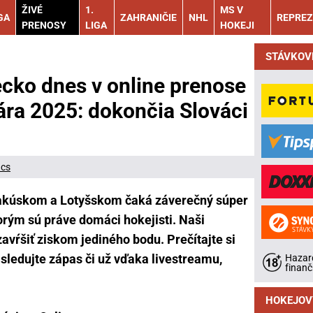
ŽIVÉ
1.
MS V
GA
ZAHRANIČIE
NHL
REPREZ
PRENOSY
LIGA
HOKEJI
STÁVKOV
cko dnes v online prenose
ra 2025: dokončia Slováci
ács
Rakúskom a Lotyšskom čaká záverečný súper
rým sú práve domáci hokejisti. Naši
vŕšiť ziskom jediného bodu. Prečítajte si
sledujte zápas či už vďaka livestreamu,
Hazard
finanč
HOKEJOV