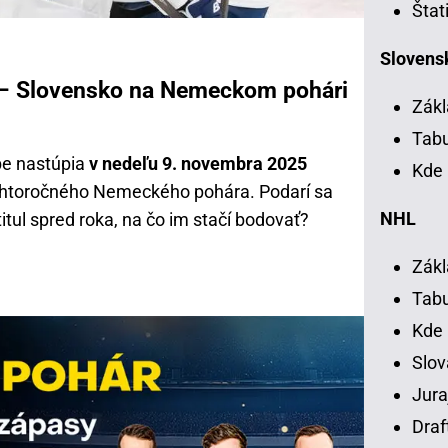
Štat
Slovensk
 – Slovensko na Nemeckom pohári
Zákl
Tab
be nastúpia
v nedeľu 9. novembra 2025
Kde 
ohtoročného Nemeckého pohára. Podarí sa
NHL
tul spred roka, na čo im stačí bodovať?
Zákl
Tab
Kde
Slov
Jura
Draf