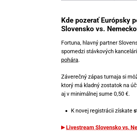
Kde pozerať Európsky p
Slovensko vs. Nemecko
Fortuna, hlavný partner Slove
spomedzi stávkových kancelárií
pohára
.
Záverečný zápas turnaja si môže
ktorý má kladný zostatok na účte
aj v minimálnej sume 0,50 €.
K novej registrácii získate
s
Livestream Slovensko vs. N