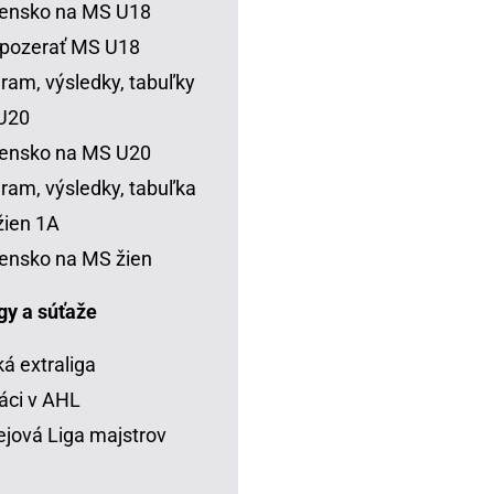
vensko na MS U18
 pozerať MS U18
ram, výsledky, tabuľky
U20
vensko na MS U20
ram, výsledky, tabuľka
ien 1A
ensko na MS žien
igy a súťaže
á extraliga
áci v AHL
jová Liga majstrov