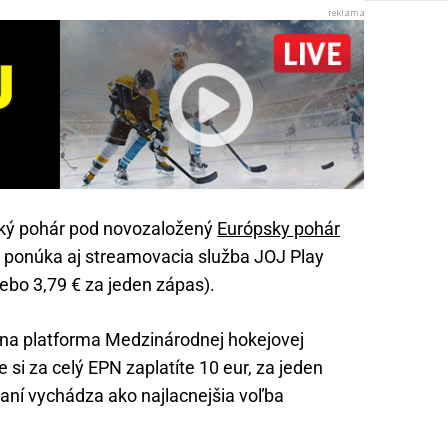
ký pohár pod novozaložený
Európsky pohár
o ponúka aj streamovacia služba JOJ Play
ebo 3,79 € za jeden zápas).
iálna platforma Medzinárodnej hokejovej
e si za celý EPN zaplatíte 10 eur, za jeden
naní vychádza ako najlacnejšia voľba