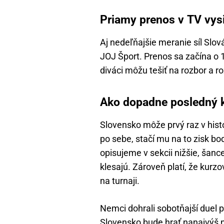
Priamy prenos v TV vys
Aj nedeľňajšie meranie síl Slov
JOJ Šport. Prenos sa začína o
diváci môžu tešiť na rozbor a r
Ako dopadne posledný k
Slovensko môže prvý raz v hist
po sebe, stačí mu na to zisk b
opisujeme v sekcii nižšie, šanc
klesajú. Zároveň platí, že kurz
na turnaji.
Nemci dohrali sobotňajší duel p
Slovensko bude hrať nanajvýš 