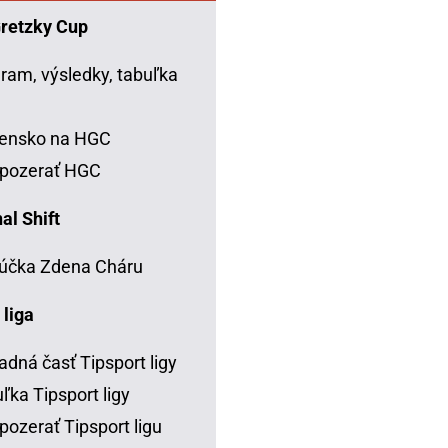
Gretzky Cup
ram, výsledky, tabuľka
C
vensko na HGC
 pozerať HGC
al Shift
účka Zdena Cháru
 liga
adná časť Tipsport ligy
ľka Tipsport ligy
pozerať Tipsport ligu