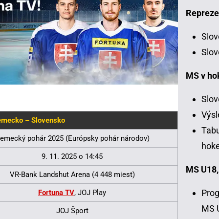
Repreze
Slov
Slov
MS v ho
Slov
Výsl
mecko – Slovensko
Tabu
emecký pohár 2025 (Európsky pohár národov)
hoke
9. 11. 2025 o 14:45
MS U18,
VR-Bank Landshut Arena (4 448 miest)
Prog
Fortuna TV
, JOJ Play
MS 
JOJ Šport