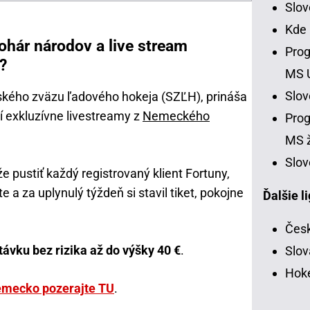
Slo
Kde
ohár národov a live stream
Prog
?
MS 
Slo
nského zväzu ľadového hokeja (SZĽH), prináša
 exkluzívne livestreamy z
Nemeckého
Prog
MS ž
Slov
 pustiť každý registrovaný klient Fortuny,
 a za uplynulý týždeň si stavil tiket, pokojne
Ďalšie l
Česk
távku bez rizika až do výšky 40 €
.
Slov
Hoke
emecko pozerajte TU
.