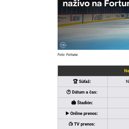
Foto: Fortuna
Ne
🏆 Súťaž:
N
🕐 Dátum a čas:
🏟 Štadión:
▶️ Online prenos:
📺 TV prenos: