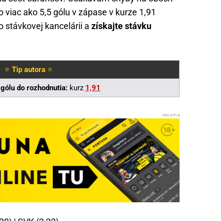
o viac ako 5,5 gólu v zápase v kurze 1,91
to stávkovej kancelárii a
získajte stávku
⭐
Tip autora
⭐
 gólu do rozhodnutia:
kurz
1,91