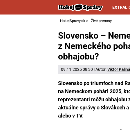
EXTRALI
HokejSpravy.sk
>
Živé prenosy
Slovensko – Neme
z Nemeckého pohá
obhajobu?
09.11.2025 08:30 | Autor:
Viktor Kalin
Slovensko po triumfoch nad 
na Nemeckom pohári 2025, kto
reprezentanti môžu obhajobu za
aktuálne správy o Slovákoch a 
alebo v TV.