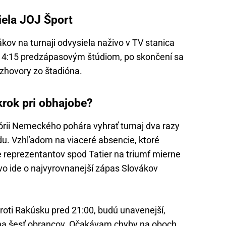
iela JOJ Šport
ákov na turnaji odvysiela naživo v TV stanica
 14:15 predzápasovým štúdiom, po skončení sa
ozhovory zo štadióna.
rok pri obhajobe?
órii Nemeckého pohára vyhrať turnaj dva razy
odu. Vzhľadom na viaceré absencie, ktoré
e reprezentantov spod Tatier na triumf mierne
ovo ide o najvyrovnanejší zápas Slovákov
roti Rakúsku pred 21:00, budú unavenejší,
na šesť obrancov. Očakávam chyby na oboch