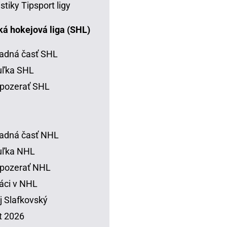
istiky Tipsport ligy
á hokejová liga (SHL)
adná časť SHL
uľka SHL
pozerať SHL
adná časť NHL
uľka NHL
 pozerať NHL
áci v NHL
j Slafkovský
t 2026