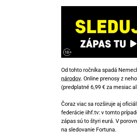
Od tohto ročníka spadá Nemec
národov
. Online prenosy z neh
(predplatné 6,99 € za mesiac al
Čoraz viac sa rozširuje aj ofic
federácie iihf.tv: v tomto prípad
zápas sú to štyri eurá. V porov
na sledovanie Fortuna.