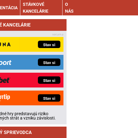
STÁVKOVÉ
O
ENTÁCIA
KANCELÁRIE
NÁS
É KANCELÁRIE
Stav si
Stav si
Stav si
Stav si
né hry predstavujú riziko
ných strát a vzniku závislosti.
Ý SPRIEVODCA