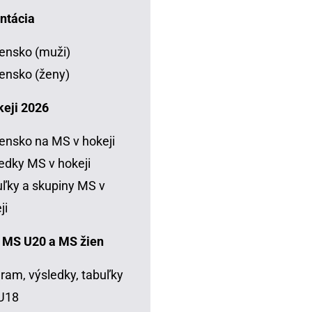
ntácia
ensko (muži)
ensko (ženy)
keji 2026
ensko na MS v hokeji
edky MS v hokeji
ľky a skupiny MS v
ji
 MS U20 a MS žien
ram, výsledky, tabuľky
U18