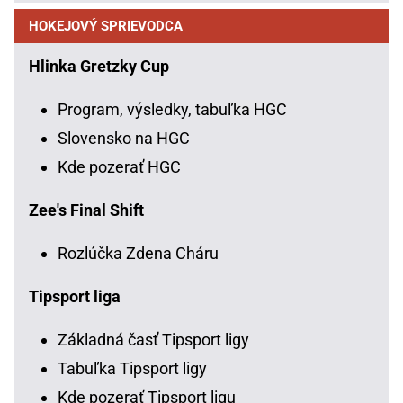
HOKEJOVÝ SPRIEVODCA
Hlinka Gretzky Cup
Program, výsledky, tabuľka HGC
Slovensko na HGC
Kde pozerať HGC
Zee's Final Shift
Rozlúčka Zdena Cháru
Tipsport liga
Základná časť Tipsport ligy
Tabuľka Tipsport ligy
Kde pozerať Tipsport ligu