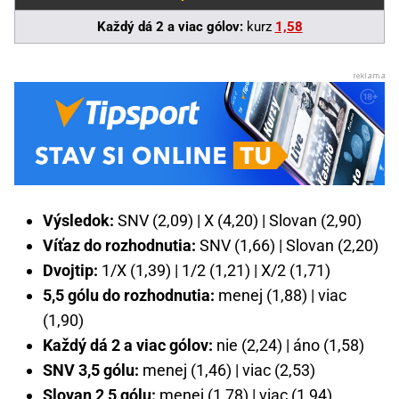
Každý dá 2 a viac gólov:
kurz
1,58
Výsledok:
SNV (2,09) | X (4,20) | Slovan (2,90)
Víťaz do rozhodnutia:
SNV (1,66) | Slovan (2,20)
Dvojtip:
1/X (1,39) | 1/2 (1,21) | X/2 (1,71)
5,5 gólu do rozhodnutia:
menej (1,88) | viac
(1,90)
Každý dá 2 a viac gólov:
nie (2,24) | áno (1,58)
SNV 3,5 gólu:
menej (1,46) | viac (2,53)
Slovan 2,5 gólu:
menej (1,78) | viac (1,94)