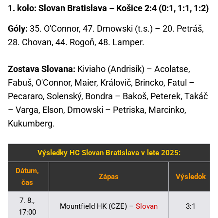
1. kolo: Slovan Bratislava – Košice 2:4 (0:1, 1:1, 1:2)
Góly:
35. O'Connor, 47. Dmowski (t.s.) – 20. Petráš,
28. Chovan, 44. Rogoň, 48. Lamper.
Zostava Slovana:
Kiviaho (Andrisík) – Acolatse,
Fabuš, O'Connor, Maier, Královič, Brincko, Fatul –
Pecararo, Solenský, Bondra – Bakoš, Peterek, Takáč
– Varga, Elson, Dmowski – Petriska, Marcinko,
Kukumberg.
Výsledky HC Slovan Bratislava v lete 2025:
Dátum,
Zápas
Výsledok
čas
7. 8.,
Mountfield HK (CZE) –
Slovan
3:1
17:00