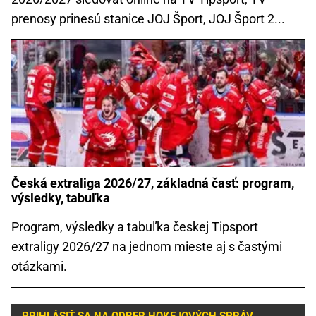
prenosy prinesú stanice JOJ Šport, JOJ Šport 2...
Česká extraliga 2026/27, základná časť: program,
výsledky, tabuľka
Program, výsledky a tabuľka českej Tipsport
extraligy 2026/27 na jednom mieste aj s častými
otázkami.
PRIHLÁSIŤ SA NA ODBER HOKEJOVÝCH SPRÁV