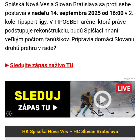
Spišská Nová Ves a Slovan Bratislava sa proti sebe
postavia
v nedeľu 14. septembra 2025 od 16:00
v 2.
kole Tipsport ligy. V TIPOSBET aréne, ktorá práve
podstupuje rekonštrukciu, budú Spišiaci hnaní
veľkým počtom fanúšikov. Pripravia domáci Slovanu
druhú prehru v rade?
Sledujte zápas naživo TU
.
HK Spišská Nová Ves – HC Slovan Bratislava