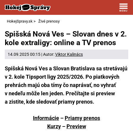
HokejSpravy.sk
>
Živé prenosy
Spišská Nová Ves – Slovan dnes v 2.
kole extraligy: online a TV prenos
14.09.2025 00:15 | Autor:
Viktor Kalinács
Spišská Nová Ves a Slovan Bratislava sa stretávajú
v 2. kole Tipsport ligy 2025/2026. Po piatkových
prehrách majú oba tímy čo naprávať, no vyhrať
v nedeľu môže len jeden. Prečítajte si preview
a zistite, kde sledovať priamy prenos.
Informácie
–
Priamy prenos
Kurzy
–
Preview