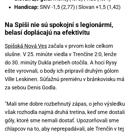
Handicap:
SNV -1,5 (2,77) | Slovan +1,5 (1,42)
Na Spiši nie sú spokojní s legionármi,
belasí doplácajú na efektivitu
Spišská Nová Ves
začala v prvom kole celkom
slušne. V 25. minúte viedla v Trenčíne 2:0, lenže
do 30. minúty Dukla priebeh otočila. A hoci Rysy
ešte vyrovnali, o body ich pripravil druhým gólom
Ville Leskinen. Súťažnú premiéru v bránkovisku má
za sebou Denis Godla.
"Mali sme dobre rozbehnutý zápas, o jeho výsledku
však rozhodla najmä druhá tretina, keď sme dostali
góly, ktoré sme nemali dostať. Upozorňovali sme
chlapcov na to, aby neprepadávali, ale Trenčín v tej