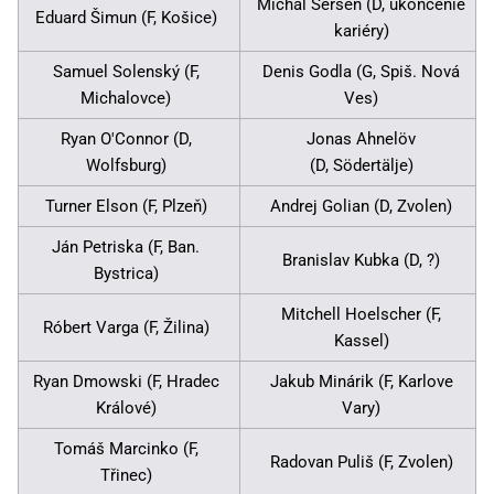
Michal Sersen (D, ukončenie
Eduard Šimun (F, Košice)
kariéry)
Samuel Solenský (F,
Denis Godla (G, Spiš. Nová
Michalovce)
Ves)
Ryan O'Connor (D,
Jonas Ahnelöv
Wolfsburg)
(D, Södertälje)
Turner Elson (F, Plzeň)
Andrej Golian (D, Zvolen)
Ján Petriska (F, Ban.
Branislav Kubka (D, ?)
Bystrica)
Mitchell Hoelscher (F,
Róbert Varga (F, Žilina)
Kassel)
Ryan Dmowski (F, Hradec
Jakub Minárik (F, Karlove
Králové)
Vary)
Tomáš Marcinko (F,
Radovan Puliš (F, Zvolen)
Třinec)