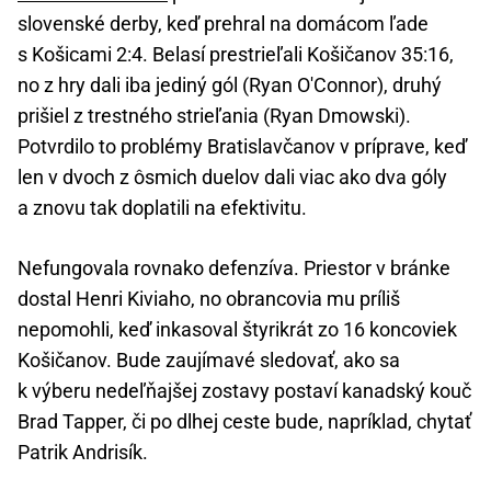
slovenské derby, keď prehral na domácom ľade
s Košicami 2:4. Belasí prestrieľali Košičanov 35:16,
no z hry dali iba jediný gól (Ryan O'Connor), druhý
prišiel z trestného strieľania (Ryan Dmowski).
Potvrdilo to problémy Bratislavčanov v príprave, keď
len v dvoch z ôsmich duelov dali viac ako dva góly
a znovu tak doplatili na efektivitu.
Nefungovala rovnako defenzíva. Priestor v bránke
dostal Henri Kiviaho, no obrancovia mu príliš
nepomohli, keď inkasoval štyrikrát zo 16 koncoviek
Košičanov. Bude zaujímavé sledovať, ako sa
k výberu nedeľňajšej zostavy postaví kanadský kouč
Brad Tapper, či po dlhej ceste bude, napríklad, chytať
Patrik Andrisík.