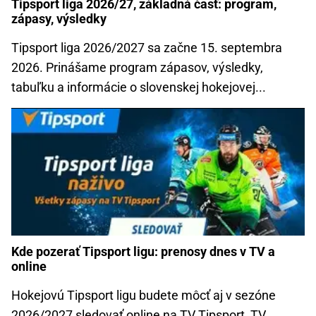
Tipsport liga 2026/27, základná časť: program,
zápasy, výsledky
Tipsport liga 2026/2027 sa začne 15. septembra
2026. Prinášame program zápasov, výsledky,
tabuľku a informácie o slovenskej hokejovej...
Kde pozerať Tipsport ligu: prenosy dnes v TV a
online
Hokejovú Tipsport ligu budete môcť aj v sezóne
2026/2027 sledovať online na TV Tipsport, TV