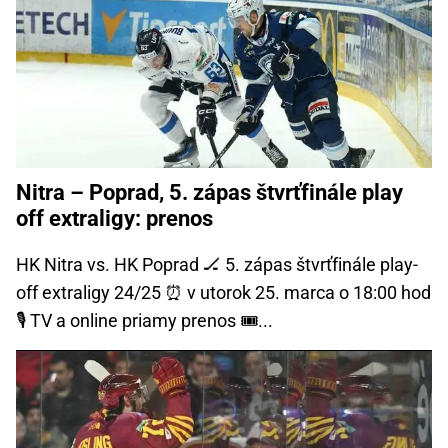
Nitra – Poprad, 5. zápas štvrťfinále play
off extraligy: prenos
HK Nitra vs. HK Poprad 🏒 5. zápas štvrťfinále play-
off extraligy 24/25 ⏰ v utorok 25. marca o 18:00 hod
🎙️ TV a online priamy prenos 🎟️...