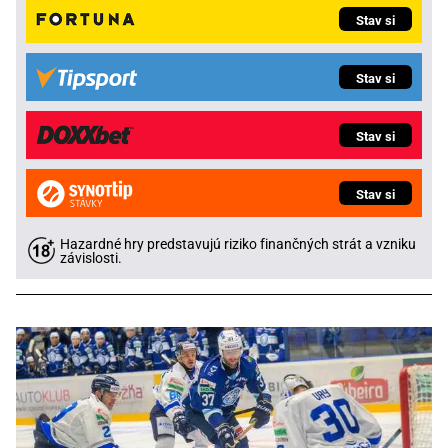
Stav si
Stav si
Stav si
Stav si
Hazardné hry predstavujú riziko finančných strát a vzniku
závislosti.