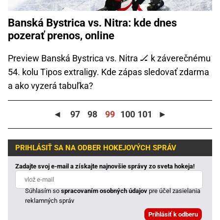
Banská Bystrica vs. Nitra: kde dnes
pozerať prenos, online
Preview Banská Bystrica vs. Nitra 🏒 k záverečnému
54. kolu Tipos extraligy. Kde zápas sledovať zdarma
a ako vyzerá tabuľka?
◄
97
98
99
100
101
►
PRIHLÁSIŤ SA NA ODBER HOKEJOVÝCH SPRÁV
Zadajte svoj e-mail a získajte najnovšie správy zo sveta hokeja!
Súhlasím so
spracovaním osobných údajov
pre účel zasielania
reklamných správ