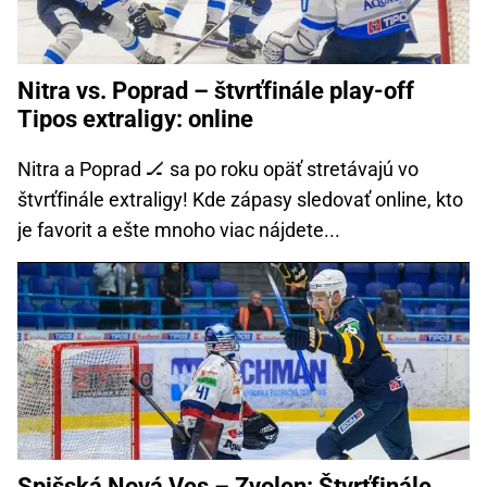
Nitra vs. Poprad – štvrťfinále play-off
Tipos extraligy: online
Nitra a Poprad 🏒 sa po roku opäť stretávajú vo
štvrťfinále extraligy! Kde zápasy sledovať online, kto
je favorit a ešte mnoho viac nájdete...
Spišská Nová Ves – Zvolen: Štvrťfinále