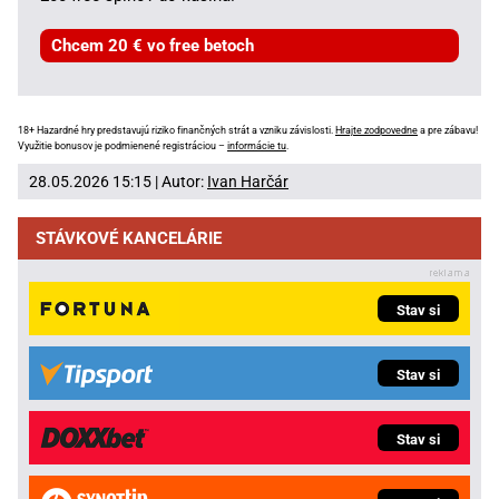
Chcem 20 € vo free betoch
18+ Hazardné hry predstavujú riziko finančných strát a vzniku závislosti.
Hrajte zodpovedne
a pre zábavu!
Využitie bonusov je podmienené registráciou –
informácie tu
.
28.05.2026 15:15 | Autor:
Ivan Harčár
STÁVKOVÉ KANCELÁRIE
Stav si
Stav si
Stav si