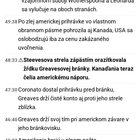
vzájomnom súboji Wotherspoona a Leonarda
sa vylučuje na oboch stranách.
Po zlej americkej prihrávke vo vlastnom
49:38
obrannom pásme pohrozila aj Kanada, USA sa
oslobodzujú iba za cenu zakázaného
uvoľnenia.
⚠️
Steevesova strela zápästím orazítkovala
48:33
žŕdku Greavesovej bránky. Kanaďania teraz
čelia americkému náporu.
Coronato dostal prihrávku pred bránku,
47:30
Greaves drží čisté konto aj proti jeho strele
zblízka.
Greaves drží svoj tím pri americkom závare v
46:40
jeho bránkovisku.