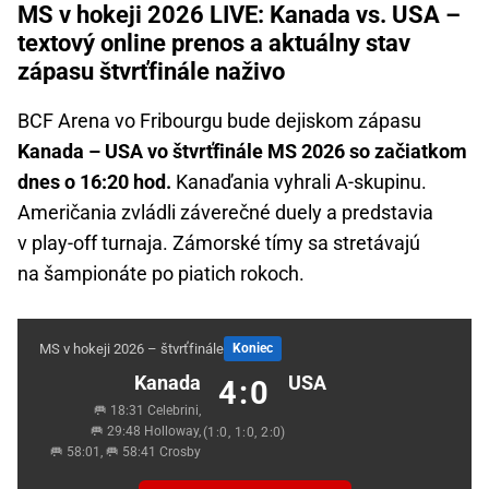
MS v hokeji 2026 LIVE: Kanada vs. USA –
textový online prenos a aktuálny stav
zápasu štvrťfinále naživo
BCF Arena vo Fribourgu bude dejiskom zápasu
Kanada – USA vo štvrťfinále MS 2026 so začiatkom
dnes o 16:20 hod.
Kanaďania vyhrali A-skupinu.
Američania zvládli záverečné duely a predstavia
v play-off turnaja. Zámorské tímy sa stretávajú
na šampionáte po piatich rokoch.
MS v hokeji 2026 – štvrťfinále
Koniec
Kanada
USA
4:0
🥅 18:31 Celebrini,
🥅 29:48 Holloway,
(1:0, 1:0, 2:0)
🥅 58:01, 🥅 58:41 Crosby