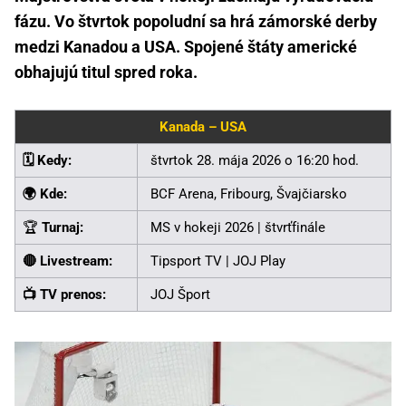
fázu. Vo štvrtok popoludní sa hrá zámorské derby
medzi Kanadou a USA. Spojené štáty americké
obhajujú titul spred roka.
Kanada – USA
🗓️ Kedy:
štvrtok 28. mája 2026 o 16:20 hod.
🌍 Kde:
BCF Arena, Fribourg, Švajčiarsko
🏆
Turnaj:
MS v hokeji 2026 | štvrťfinále
🔴 Livestream:
Tipsport TV | JOJ Play
📺 TV prenos:
JOJ Šport