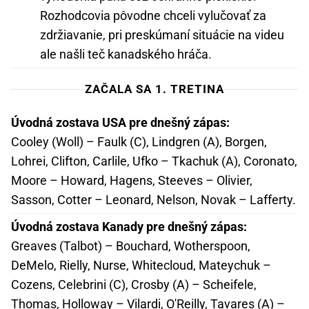
Rozhodcovia pôvodne chceli vylučovať za
zdržiavanie, pri preskúmaní situácie na videu
ale našli teč kanadského hráča.
ZAČALA SA 1. TRETINA
Úvodná zostava USA pre dnešný zápas:
Cooley (Woll) – Faulk (C), Lindgren (A), Borgen,
Lohrei, Clifton, Carlile, Ufko – Tkachuk (A), Coronato,
Moore – Howard, Hagens, Steeves – Olivier,
Sasson, Cotter – Leonard, Nelson, Novak – Lafferty.
Úvodná zostava Kanady pre dnešný zápas:
Greaves (Talbot) – Bouchard, Wotherspoon,
DeMelo, Rielly, Nurse, Whitecloud, Mateychuk –
Cozens, Celebrini (C), Crosby (A) – Scheifele,
Thomas, Holloway – Vilardi, O'Reilly, Tavares (A) –