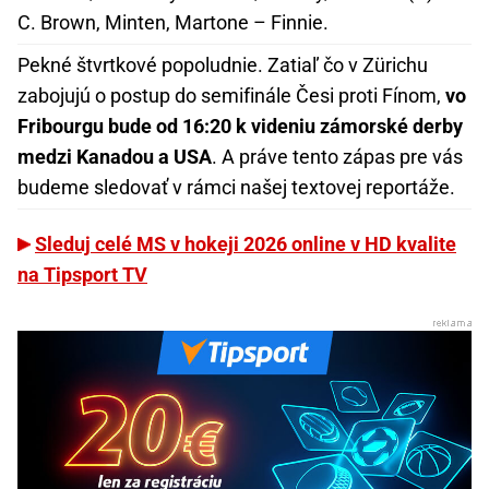
C. Brown, Minten, Martone – Finnie.
Pekné štvrtkové popoludnie. Zatiaľ čo v Zürichu
zabojujú o postup do semifinále Česi proti Fínom,
vo
Fribourgu bude od 16:20 k videniu zámorské derby
medzi Kanadou a USA
. A práve tento zápas pre vás
budeme sledovať v rámci našej textovej reportáže.
Sleduj celé MS v hokeji 2026 online v HD kvalite
na Tipsport TV