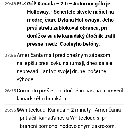
🥅🏒
Gól! Kanada – 2:0 – Autorom gólu je
29:48
Holloway. · Scheifele skvele našiel na
modrej čiare Dylana Hollowaya. Jeho
prvú strelu zablokoval obranca, pri
dorážke sa ale kanadský útočník trafil
presne medzi Cooleyho betóny.
Američania mali pred dnešným zápasom
27:55
najlepšiu presilovku na turnaji, dnes sa ale
nepresadili ani vo svojej druhej početnej
výhode.
Coronato prešiel do útočného pásma a preveril
26:35
kanadského brankára.
🔒
Whitecloud, Kanada – 2 minuty · Američania
25:55
pritlačili Kanaďanov a Whitecloud si pri
bránení pomohol nedovoleným zákrokom.