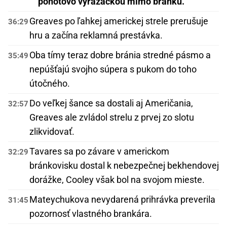
pohotovo vyrážačkou mimo bránku.
Greaves po ľahkej americkej strele prerušuje
36:29
hru a začína reklamná prestávka.
Oba tímy teraz dobre bránia stredné pásmo a
35:49
nepúšťajú svojho súpera s pukom do toho
útočného.
Do veľkej šance sa dostali aj Američania,
32:57
Greaves ale zvládol strelu z prvej zo slotu
zlikvidovať.
Tavares sa po závare v americkom
32:29
bránkovisku dostal k nebezpečnej bekhendovej
dorážke, Cooley však bol na svojom mieste.
Mateychukova nevydarená prihrávka preverila
31:45
pozornosť vlastného brankára.