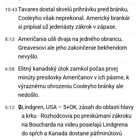
Tavares dostal skvelú prihrávku pred bránku,
10:43
Cooleyho však neprekonal. Americký brankár
si pripísal už jedenásty zákrok v zápase.
Američania ušli dvaja na jedného obrancu,
8:13
Greavesovi ale jeho zakončenie bekhendom
nevyšlo.
Elitný kanadský útok zamkol počas prvej
6:58
minúty presilovky Američanov v ich pásme, k
výraznému ohrozeniu Cooleyho bránky ale
nedošlo.
🔒
Lindgren, USA – 5+OK, zásah do oblasti hlavy
6:12
a krku · Rozhodcovia po preskúmaní zákroku
na Boucharda na videu posielajú Lindgrena
do spŕch a Kanada dostane päťminútovú