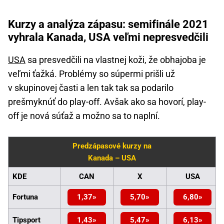
Kurzy a analýza zápasu: semifinále 2021
vyhrala Kanada, USA veľmi nepresvedčili
USA
sa presvedčili na vlastnej koži, že obhajoba je
veľmi ťažká. Problémy so súpermi prišli už
v skupinovej časti a len tak tak sa podarilo
prešmyknúť do play-off. Avšak ako sa hovorí, play-
off je nová súťaž a možno sa to naplní.
Predzápasové kurzy na
Kanada – USA
KDE
CAN
X
USA
Fortuna
1,37
5,70
6,80
Tipsport
1,43
5,47
6,13