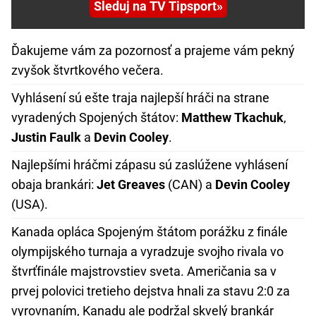
Sleduj na TV Tipsport
Ďakujeme vám za pozornosť a prajeme vám pekný
zvyšok štvrtkového večera.
Vyhlásení sú ešte traja najlepší hráči na strane
vyradených Spojených štátov:
Matthew Tkachuk
,
Justin Faulk
a
Devin Cooley
.
Najlepšími hráčmi zápasu sú zaslúžene vyhlásení
obaja brankári:
Jet Greaves
(CAN) a
Devin Cooley
(USA).
Kanada opláca Spojeným štátom porážku z finále
olympijského turnaja a vyradzuje svojho rivala vo
štvrťfinále majstrovstiev sveta. Američania sa v
prvej polovici tretieho dejstva hnali za stavu 2:0 za
vyrovnaním, Kanadu ale podržal skvelý brankár