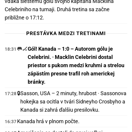
vďaka šiestemu gólu svojho kapitána Macklina
Celebriniho na turnaji. Druhá tretina sa začne
približne o 17:12.
PRESTÁVKA MEDZI TRETINAMI
🥅🏒
Gól! Kanada – 1:0 – Autorom gólu je
18:31
Celebrini. · Macklin Celebrini dostal
priestor s pukom medzi kruhmi a strelou
zápästím presne trafil roh americkej
bránky.
🔒
Sasson, USA – 2 minuty, hrubost · Sassonova
17:28
hokejka sa ocitla v tvári Sidneyho Crosbyho a
Kanada si zahrá ďalšiu presilovku.
Kanada hrá v plnom počte.
16:37