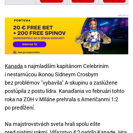
Kanada
s najmladším kapitánom Celebrinim
i nestarnúcou ikonou Sidneym Crosbym
bez problémov "vybavila" A-skupinu a zaslúžene
postúpila z postu lídra. Kanaďania vo februári tohto
roka na ZOH v Miláne prehrala s Američanmi 1:2
po predĺžení.
Na majstrovstvách sveta hrali spolu ešte
pred piatimi rokmi. Víťazstvo 4:2 patrilo Kanade. Hra