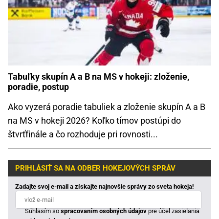
Tabuľky skupín A a B na MS v hokeji: zloženie,
poradie, postup
Ako vyzerá poradie tabuliek a zloženie skupín A a B
na MS v hokeji 2026? Koľko tímov postúpi do
štvrťfinále a čo rozhoduje pri rovnosti...
PRIHLÁSIŤ SA NA ODBER HOKEJOVÝCH SPRÁV
Zadajte svoj e-mail a získajte najnovšie správy zo sveta hokeja!
Súhlasím so
spracovaním osobných údajov
pre účel zasielania