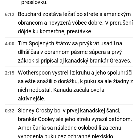
presilovku.
Bouchard zostáva ležať po strete s americkým
6:12
obrancom a nevyzerá vôbec dobre. V prerušení
dôjde ku komerčnej prestávke.
Tím Spojených štátov sa prvýkrát usadil na
4:00
dlhší čas v obrannom pásme súpera a prvý
zákrok si pripísal aj kanadský brankár Greaves.
Wotherspoon vystrelil z kruhu a jeho spoluhráči
2:15
sa ešte snažili o dorážku, k puku sa ale žiadny z
nich nedostal. Kanada začala oveľa
aktívnejšie.
Sidney Crosby bol v prvej kanadskej šanci,
0:32
brankár Cooley ale jeho strelu vyrazil betónom.
Američania sa následne oslobodili za cenu
vyhodenia puku cez ochranné plexisklo.