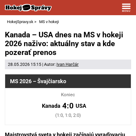
HokejSpravy.sk
>
MS v hokeji
Kanada – USA dnes na MS v hokeji
2026 naživo: aktuálny stav a kde
pozerať prenos
28.05.2026 15:15 | Autor:
Ivan Harčár
MS 2026 – Švajčiarsko
Koniec
4:0
Kanada
USA
(1:0, 1:0, 2:0)
Majstrovstvá sveta v hokeji začínajú vyraďovaciu