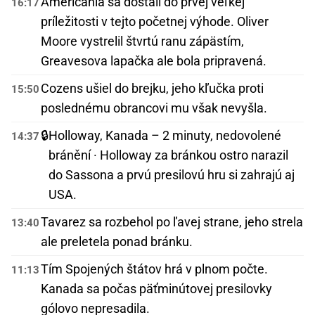
Američania sa dostali do prvej veľkej
16:17
príležitosti v tejto početnej výhode. Oliver
Moore vystrelil štvrtú ranu zápästím,
Greavesova lapačka ale bola pripravená.
Cozens ušiel do brejku, jeho kľučka proti
15:50
poslednému obrancovi mu však nevyšla.
🔒
Holloway, Kanada – 2 minuty, nedovolené
14:37
bránění · Holloway za bránkou ostro narazil
do Sassona a prvú presilovú hru si zahrajú aj
USA.
Tavarez sa rozbehol po ľavej strane, jeho strela
13:40
ale preletela ponad bránku.
Tím Spojených štátov hrá v plnom počte.
11:13
Kanada sa počas päťminútovej presilovky
gólovo nepresadila.