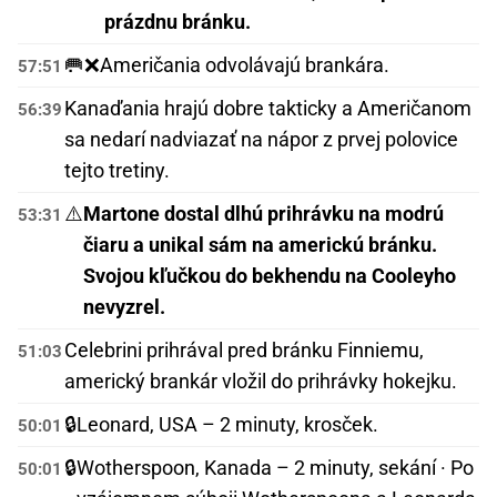
prázdnu bránku.
🥅❌
Američania odvolávajú brankára.
57:51
Kanaďania hrajú dobre takticky a Američanom
56:39
sa nedarí nadviazať na nápor z prvej polovice
tejto tretiny.
⚠️
Martone dostal dlhú prihrávku na modrú
53:31
čiaru a unikal sám na americkú bránku.
Svojou kľučkou do bekhendu na Cooleyho
nevyzrel.
Celebrini prihrával pred bránku Finniemu,
51:03
americký brankár vložil do prihrávky hokejku.
🔒
Leonard, USA – 2 minuty, krosček.
50:01
🔒
Wotherspoon, Kanada – 2 minuty, sekání · Po
50:01