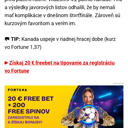
a výsledky javorových listov odhalili, že by nemali
mať komplikácie v dnešnom štvrťfinále. Zároveň sú
kurzovým favoritom a verím im.
🥅 TIP:
Kanada uspeje v riadnej hracej dobe (kurz
vo Fortune 1,37)
Získaj 20 € freebet na tipovanie za registráciu
vo Fortune