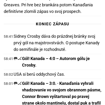
Greaves. Pri hre bez brankára potom Kanaďania
definitívne zlomili zápas vo svoj prospech.
KONIEC ZÁPASU
Sidney Crosby dáva do prázdnej bránky svoj
58:41
prvý gól na majstrovstvách. O postupe Kanady
do semifinále je rozhodnuté.
🥅🏒
Gól! Kanada – 4:0 – Autorom gólu je
58:41
Crosby.
USA si berú oddychový čas.
58:02
🥅🏒
Gól! Kanada – 3:0. · Kanaďania vyhrali
58:01
vhadzovanie vo svojom obrannom pásme,
Connor Brown vyštartoval po pravej
strane okolo mantinelu, dostal puk a trafil