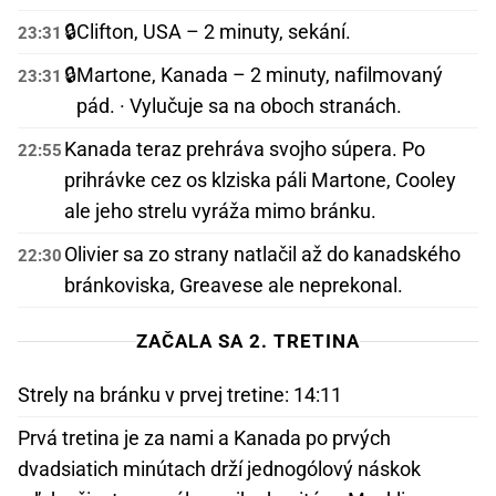
🔒
Clifton, USA – 2 minuty, sekání.
23:31
🔒
Martone, Kanada – 2 minuty, nafilmovaný
23:31
pád. · Vylučuje sa na oboch stranách.
Kanada teraz prehráva svojho súpera. Po
22:55
prihrávke cez os klziska páli Martone, Cooley
ale jeho strelu vyráža mimo bránku.
Olivier sa zo strany natlačil až do kanadského
22:30
bránkoviska, Greavese ale neprekonal.
ZAČALA SA 2. TRETINA
Strely na bránku v prvej tretine: 14:11
Prvá tretina je za nami a Kanada po prvých
dvadsiatich minútach drží jednogólový náskok