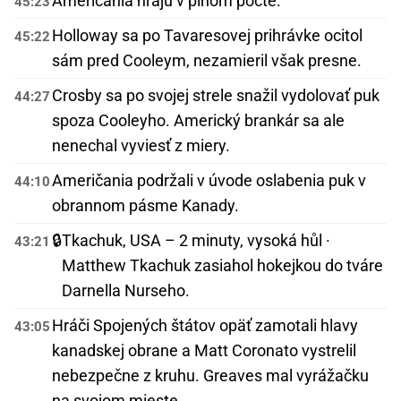
Američania hrajú v plnom počte.
45:23
Holloway sa po Tavaresovej prihrávke ocitol
45:22
sám pred Cooleym, nezamieril však presne.
Crosby sa po svojej strele snažil vydolovať puk
44:27
spoza Cooleyho. Americký brankár sa ale
nenechal vyviesť z miery.
Američania podržali v úvode oslabenia puk v
44:10
obrannom pásme Kanady.
🔒
Tkachuk, USA – 2 minuty, vysoká hůl ·
43:21
Matthew Tkachuk zasiahol hokejkou do tváre
Darnella Nurseho.
Hráči Spojených štátov opäť zamotali hlavy
43:05
kanadskej obrane a Matt Coronato vystrelil
nebezpečne z kruhu. Greaves mal vyrážačku
na svojom mieste.