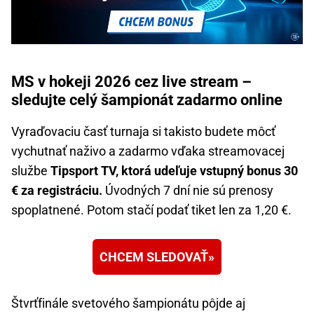
MS v hokeji 2026 cez live stream –
sledujte celý šampionát zadarmo online
Vyraďovaciu časť turnaja si takisto budete môcť
vychutnať naživo a zadarmo vďaka streamovacej
službe
Tipsport TV, ktorá udeľuje vstupný bonus 30
€ za registráciu.
Úvodných 7 dní nie sú prenosy
spoplatnené. Potom stačí podať tiket len za 1,20 €.
CHCEM SLEDOVAŤ
Štvrťfinále svetového šampionátu pôjde aj