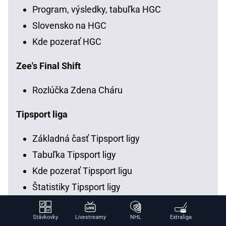
Program, výsledky, tabuľka HGC
Slovensko na HGC
Kde pozerať HGC
Zee's Final Shift
Rozlúčka Zdena Cháru
Tipsport liga
Základná časť Tipsport ligy
Tabuľka Tipsport ligy
Kde pozerať Tipsport ligu
Štatistiky Tipsport ligy
Slovenská hokejová liga (SHL)
Stávkovky
Livestreamy
NHL
Extraliga