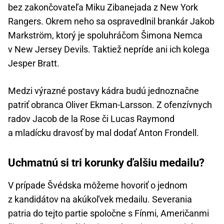
bez zakončovateľa Miku Zibanejada z New York
Rangers. Okrem neho sa ospravedlnil brankár Jakob
Markström, ktorý je spoluhráčom Šimona Nemca
v New Jersey Devils. Taktiež nepríde ani ich kolega
Jesper Bratt.
Medzi výrazné postavy kádra budú jednoznačne
patriť obranca Oliver Ekman-Larsson. Z ofenzívnych
radov Jacob de la Rose či Lucas Raymond
a mladícku dravosť by mal dodať Anton Frondell.
Uchmatnú si tri korunky ďalšiu medailu?
V prípade Švédska môžeme hovoriť o jednom
z kandidátov na akúkoľvek medailu. Severania
patria do tejto partie spoločne s Fínmi, Američanmi