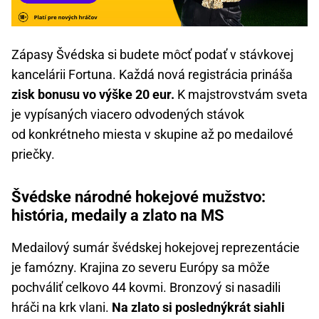
Zápasy Švédska si budete môcť podať v stávkovej
kancelárii Fortuna. Každá nová registrácia prináša
zisk bonusu vo výške 20 eur.
K majstrovstvám sveta
je vypísaných viacero odvodených stávok
od konkrétneho miesta v skupine až po medailové
priečky.
Švédske národné hokejové mužstvo:
história, medaily a zlato na MS
Medailový sumár švédskej hokejovej reprezentácie
je famózny. Krajina zo severu Európy sa môže
pochváliť celkovo 44 kovmi. Bronzový si nasadili
hráči na krk vlani.
Na zlato si poslednýkrát siahli