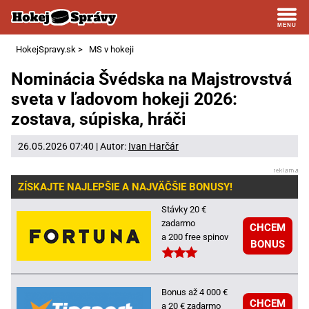
HokejSpravy.sk
>
MS v hokeji
Nominácia Švédska na Majstrovstvá
sveta v ľadovom hokeji 2026:
zostava, súpiska, hráči
26.05.2026 07:40 | Autor:
Ivan Harčár
ZÍSKAJTE NAJLEPŠIE A NAJVÄČŠIE BONUSY!
Stávky 20 €
zadarmo
CHCEM
a 200 free spinov
BONUS
Bonus až 4 000 €
CHCEM
a 20 € zadarmo