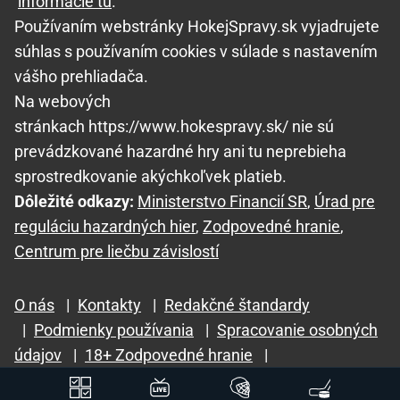
informácie tu
.
Používaním webstránky HokejSpravy.sk vyjadrujete
súhlas s používaním cookies v súlade s nastavením
vášho prehliadača.
Na webových
stránkach https://www.hokespravy.sk/ nie sú
prevádzkované hazardné hry ani tu neprebieha
sprostredkovanie akýchkoľvek platieb.
Dôležité odkazy:
Ministerstvo Financií SR
,
Úrad pre
reguláciu hazardných hier
,
Zodpovedné hranie
,
Centrum pre liečbu závislostí
O nás
|
Kontakty
|
Redakčné štandardy
|
Podmienky používania
|
Spracovanie osobných
údajov
|
18+ Zodpovedné hranie
|
GTO Solutions, s.r.o.