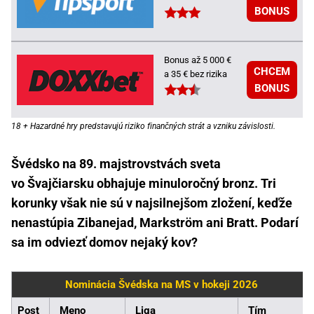
BONUS
Bonus až 5 000 €
CHCEM
a 35 € bez rizika
BONUS
18 + Hazardné hry predstavujú riziko finančných strát a vzniku závislosti.
Švédsko na 89. majstrovstvách sveta
vo Švajčiarsku obhajuje minuloročný bronz. Tri
korunky však nie sú v najsilnejšom zložení, keďže
nenastúpia Zibanejad, Markström ani Bratt. Podarí
sa im odviezť domov nejaký kov?
Nominácia Švédska na MS v hokeji 2026
Post
Meno
Liga
Tím