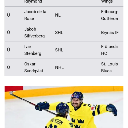
Raymond
Wings
Jacob de la
Fribourg-
Ú
NL
Rose
Gottéron
Jakob
Ú
SHL
Brynäs IF
Silfverberg
Ivar
Frölunda
Ú
SHL
Stenberg
HC
Oskar
St. Louis
Ú
NHL
Sundqvist
Blues