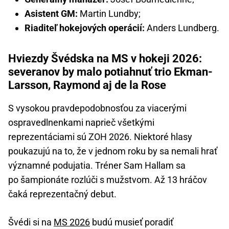
Asistent GM:
Martin Lundby;
Riaditeľ hokejových operácií:
Anders Lundberg.
Hviezdy Švédska na MS v hokeji 2026:
severanov by malo potiahnuť trio Ekman-
Larsson, Raymond aj de la Rose
S vysokou pravdepodobnosťou za viacerými
ospravedlnenkami naprieč všetkými
reprezentáciami sú ZOH 2026. Niektoré hlasy
poukazujú na to, že v jednom roku by sa nemali hrať
významné podujatia. Tréner Sam Hallam sa
po šampionáte rozlúči s mužstvom. Až 13 hráčov
čaká reprezentačný debut.
Švédi si na
MS 2026
budú musieť poradiť