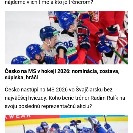
nájdeme v ich tíme a kto je trénerom?
Česko na MS v hokeji 2026: nominácia, zostava,
súpiska, hráči
Česko nastúpi na MS 2026 vo Švajčiarsku bez
najväčšej hviezdy. Koho berie tréner Radim Rulík na
svoju poslednú reprezentačnú akciu?