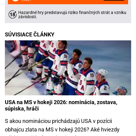
Hazardné hry predstavujú riziko finančných strát a vzniku
závislosti.
SÚVISIACE ČLÁNKY
USA na MS v hokeji 2026: nominácia, zostava,
súpiska, hráči
S akou nomináciou prichádzajú USA v pozícii
obhajcu zlata na MS v hokeji 2026? Aké hviezdy