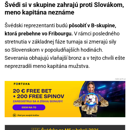
Švédi si v skupine zahrajú proti Slovákom,
meno kapitána neznáme
Švédski reprezentanti budú
pôsobiť v B-skupine,
ktorá prebehne vo Fribourgu.
V rámci posledného
stretnutia v základnej fáze turnaja si zmerajú sily
so Slovenskom v popoludňajších hodinách.
Severania obhajujú vlaňajší bronz a v tejto chvíli ešte
neprezradili meno kapitána mužstva.