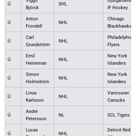
Viggo
Djurgårdens
Ú
SHL
Björck
IF Hockey
Anton
Chicago
Ú
NHL
Frondell
Blackhawks
Carl
Philadelphia
Ú
NHL
Grundström
Flyers
Emil
New York
Ú
NHL
Heineman
Islanders
Simon
New York
Ú
NHL
Holmström
Islanders
Linus
Vancouver
Ú
NHL
Karlsson
Canucks
André
Ú
NL
SCL Tigers
Petersson
Lucas
Detroit Red
Ú
NHL