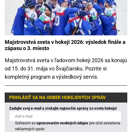
Majstrovstvá sveta v hokeji 2026: výsledok finále a
zápasu o 3. miesto
Majstrovstvá sveta v ľadovom hokeji 2026 sa konajú
od 15. do 31. mája vo Švajčiarsku. Pozrite si
kompletný program a výsledkový servis.
PRIHLÁSIŤ SA NA ODBER HOKEJOVÝCH SPRÁV
Zadajte svoj e-mail a získajte najnovšie správy zo sveta hokeja!
Súhlasím so
spracovaním osobných údajov
pre účel zasielania
reklamných správ