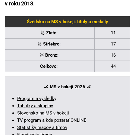
v roku 2018.
Švédsko na MS v hokeji: tituly a medaily
🥇
Zlato:
11
🥈
Striebro:
17
🥉
Bronz:
16
Celkovo:
44
🏒 MS v hokeji 2026
🏒
Program a výsledky
Tabuľky a skupiny
Slovensko na MS v hokeji
TV program a kde pozerať ONLINE
Štatistiky hráčov a tímov
Nominácie tímov