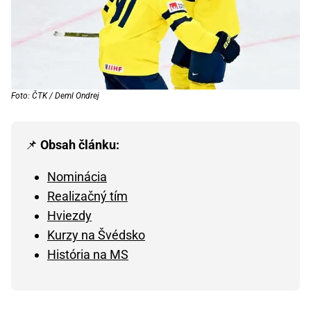
Foto: ČTK / Deml Ondrej
📌
Obsah článku:
Nominácia
Realizačný tím
Hviezdy
Kurzy na Švédsko
História na MS