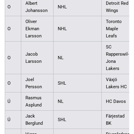
Albert
Detroit Red
O
NHL
Johansson
Wings
Oliver
Toronto
O
Ekman
NHL
Maple
Larsson
Leafs
SC
Jacob
Rapperswil-
O
NL
Larsson
Jona
Lakers
Joel
Växjö
O
SHL
Persson
Lakers HC
Rasmus
Ú
NL
HC Davos
Asplund
Jack
Färjestad
Ú
SHL
Berglund
BK