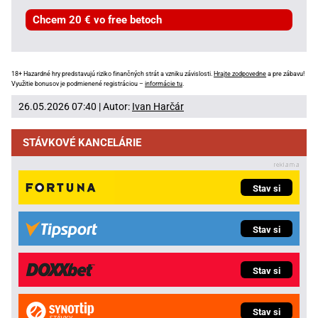
Chcem 20 € vo free betoch
18+ Hazardné hry predstavujú riziko finančných strát a vzniku závislosti.
Hrajte zodpovedne
a pre zábavu!
Využitie bonusov je podmienené registráciou –
informácie tu
.
26.05.2026 07:40 | Autor:
Ivan Harčár
STÁVKOVÉ KANCELÁRIE
Stav si
Stav si
Stav si
Stav si