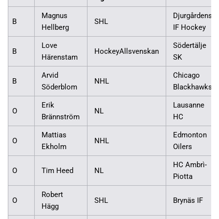
Magnus
Djurgårdens
B
SHL
Hellberg
IF Hockey
Love
Södertälje
B
HockeyAllsvenskan
Härenstam
SK
Arvid
Chicago
B
NHL
Söderblom
Blackhawks
Erik
Lausanne
O
NL
Brännström
HC
Mattias
Edmonton
O
NHL
Ekholm
Oilers
HC Ambrì-
O
Tim Heed
NL
Piotta
Robert
O
SHL
Brynäs IF
Hägg