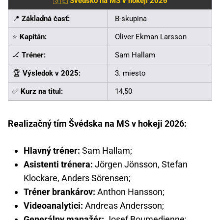
🇸🇪
Švédsko na MS v hokeji 2026
📍
Základná časť:
B-skupina
⭐
Kapitán:
Oliver Ekman Larsson
🏒
Tréner:
Sam Hallam
🏆
Výsledok v 2025:
3. miesto
✅
Kurz na titul:
14,50
Realizačný tím Švédska na MS v hokeji 2026:
Hlavný tréner:
Sam Hallam;
Asistenti trénera:
Jörgen Jönsson, Stefan
Klockare, Anders Sörensen;
Tréner brankárov:
Anthon Hansson;
Videoanalytici:
Andreas Andersson;
Generálny manažér:
Josef Boumedienne;