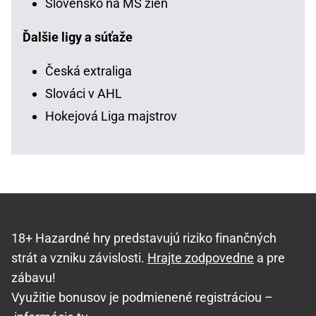
Slovensko na MS žien
Ďalšie ligy a súťaže
Česká extraliga
Slováci v AHL
Hokejová Liga majstrov
18+ Hazardné hry predstavujú riziko finančných
strát a vzniku závislosti.
Hrajte zodpovedne
a pre
zábavu!
Využitie bonusov je podmienené registráciou –