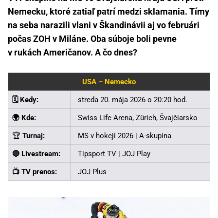
Nemecku, ktoré zatiaľ patrí medzi sklamania. Tímy
na seba narazili vlani v Škandinávii aj vo februári
počas ZOH v Miláne. Oba súboje boli pevne
v rukách Američanov. A čo dnes?
USA – Nemecko
🗓️ Kedy:
streda 20. mája 2026 o 20:20 hod.
🌍 Kde:
Swiss Life Arena, Zürich, Švajčiarsko
🏆
Turnaj:
MS v hokeji 2026 | A-skupina
🔴 Livestream:
Tipsport TV | JOJ Play
📺 TV prenos:
JOJ Plus