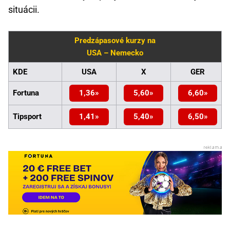
situácii.
Predzápasové kurzy na
USA – Nemecko
KDE
USA
X
GER
Fortuna
1,36
5,60
6,60
Tipsport
1,41
5,40
6,50