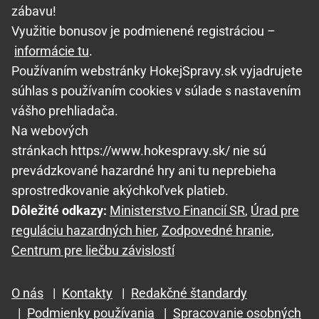
zábavu!
Využitie bonusov je podmienené registráciou –
informácie tu
.
Používaním webstránky HokejSpravy.sk vyjadrujete
súhlas s používaním cookies v súlade s nastavením
vášho prehliadača.
Na webových
stránkach https://www.hokespravy.sk/ nie sú
prevádzkované hazardné hry ani tu neprebieha
sprostredkovanie akýchkoľvek platieb.
Dôležité odkazy:
Ministerstvo Financií SR
,
Úrad pre
reguláciu hazardných hier
,
Zodpovedné hranie
,
Centrum pre liečbu závislostí
O nás
|
Kontakty
|
Redakčné štandardy
|
Podmienky používania
|
Spracovanie osobných