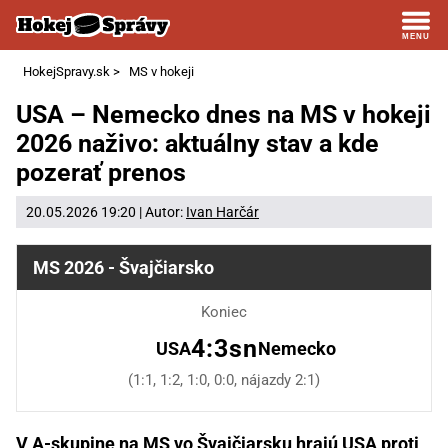
HokejSpravy.sk
>
MS v hokeji
USA – Nemecko dnes na MS v hokeji
2026 naživo: aktuálny stav a kde
pozerať prenos
20.05.2026 19:20 | Autor:
Ivan Harčár
MS 2026 - Švajčiarsko
Koniec
4:3sn
USA
Nemecko
(1:1, 1:2, 1:0, 0:0, nájazdy 2:1)
V A-skupine na MS vo Švajčiarsku hrajú USA proti