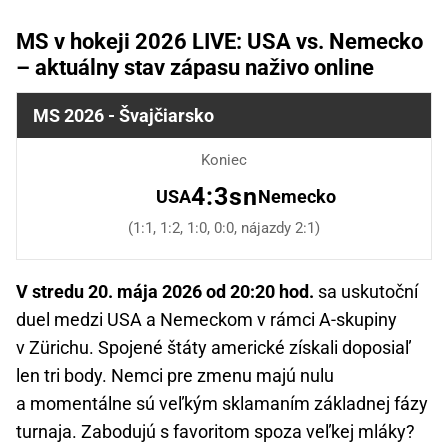
MS v hokeji 2026 LIVE: USA vs. Nemecko
– aktuálny stav zápasu naživo online
MS 2026 - Švajčiarsko
Koniec
4:3sn
USA
Nemecko
(1:1, 1:2, 1:0, 0:0, nájazdy 2:1)
V stredu 20. mája 2026 od 20:20 hod.
sa uskutoční
duel medzi USA a Nemeckom v rámci A-skupiny
v Zürichu. Spojené štáty americké získali doposiaľ
len tri body. Nemci pre zmenu majú nulu
a momentálne sú veľkým sklamaním základnej fázy
turnaja. Zabodujú s favoritom spoza veľkej mláky?