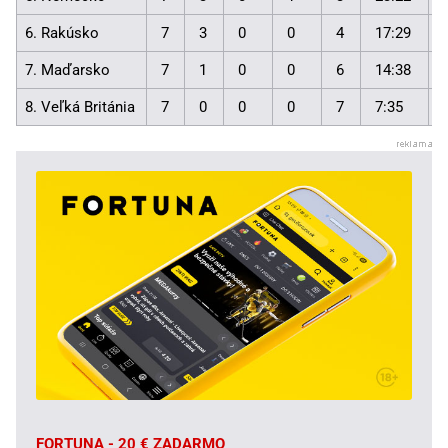
6. Rakúsko
7
3
0
0
4
17:29
7. Maďarsko
7
1
0
0
6
14:38
8. Veľká Británia
7
0
0
0
7
7:35
FORTUNA - 20 € ZADARMO