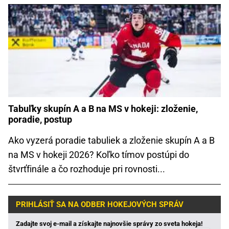
Tabuľky skupín A a B na MS v hokeji: zloženie,
poradie, postup
Ako vyzerá poradie tabuliek a zloženie skupín A a B
na MS v hokeji 2026? Koľko tímov postúpi do
štvrťfinále a čo rozhoduje pri rovnosti...
PRIHLÁSIŤ SA NA ODBER HOKEJOVÝCH SPRÁV
Zadajte svoj e-mail a získajte najnovšie správy zo sveta hokeja!