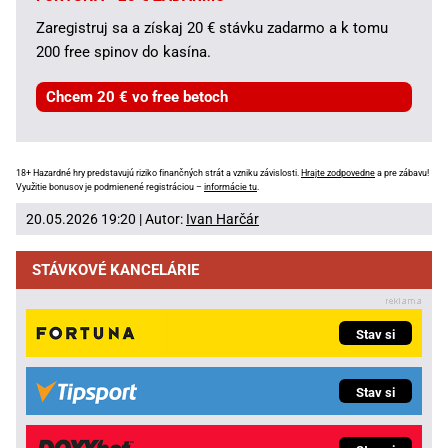
Zaregistruj sa a získaj 20 € stávku zadarmo a k tomu
200 free spinov do kasína.
Chcem 20 € vo free betoch
18+ Hazardné hry predstavujú riziko finančných strát a vzniku závislosti.
Hrajte zodpovedne
a pre zábavu!
Využitie bonusov je podmienené registráciou –
informácie tu
.
20.05.2026 19:20 | Autor:
Ivan Harčár
STÁVKOVÉ KANCELÁRIE
Stav si
Stav si