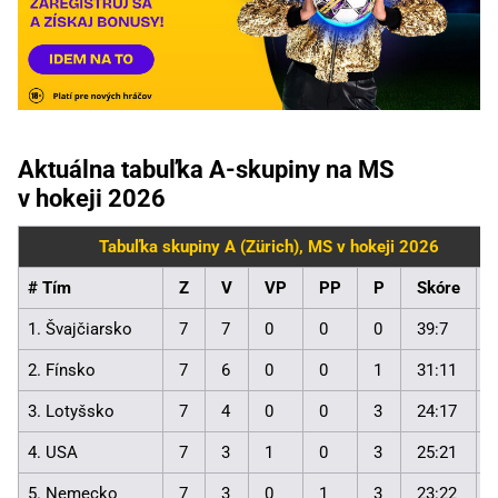
Aktuálna tabuľka A-skupiny na MS
v hokeji 2026
Tabuľka skupiny A (Zürich), MS v hokeji 2026
# Tím
Z
V
VP
PP
P
Skóre
1. Švajčiarsko
7
7
0
0
0
39:7
2. Fínsko
7
6
0
0
1
31:11
3. Lotyšsko
7
4
0
0
3
24:17
4. USA
7
3
1
0
3
25:21
5. Nemecko
7
3
0
1
3
23:22