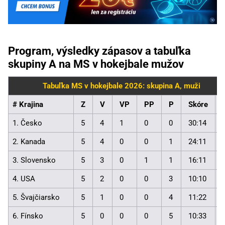
Program, výsledky zápasov a tabuľka
skupiny A na MS v hokejbale mužov
Tabuľka MS v hokejbale 2026: skupina A, muži
# Krajina
Z
V
VP
PP
P
Skóre
1. Česko
5
4
1
0
0
30:14
2. Kanada
5
4
0
0
1
24:11
3. Slovensko
5
3
0
1
1
16:11
4. USA
5
2
0
0
3
10:10
5. Švajčiarsko
5
1
0
0
4
11:22
6. Fínsko
5
0
0
0
5
10:33