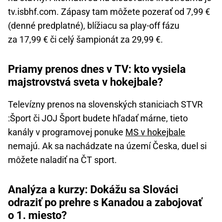
tv.isbhf.com. Zápasy tam môžete pozerať od 7,99 €
(denné predplatné), blížiacu sa play-off fázu
za 17,99 € či celý šampionát za 29,99 €.
Priamy prenos dnes v TV: kto vysiela
majstrovstvá sveta v hokejbale?
Televízny prenos na slovenských staniciach STVR
:Šport či JOJ Šport budete hľadať márne, tieto
kanály v programovej ponuke
MS v hokejbale
nemajú. Ak sa nachádzate na území Česka, duel si
môžete naladiť na ČT sport.
Analýza a kurzy: Dokážu sa Slováci
odraziť po prehre s Kanadou a zabojovať
o 1. miesto?