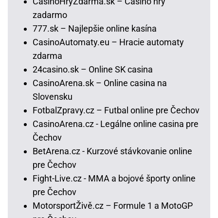
CasinoHryZdarma.sk – Casino hry
zadarmo
777.sk – Najlepšie online kasína
CasinoAutomaty.eu – Hracie automaty
zdarma
24casino.sk – Online SK casina
CasinoArena.sk – Online casina na
Slovensku
FotbalZpravy.cz – Futbal online pre Čechov
CasinoArena.cz - Legálne online casina pre
Čechov
BetArena.cz - Kurzové stávkovanie online
pre Čechov
Fight-Live.cz - MMA a bojové športy online
pre Čechov
MotorsportŽivě.cz – Formule 1 a MotoGP