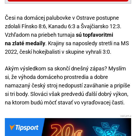
Česi na domácej palubovke v Ostrave postupne
zdolali Fínsko 8:6, Kanadu 6:3 a Švajčiarsko 12:3.
Vzhľadom na priebeh turnaja
sú topfavoritmi
na zlaté medaily
. Krajiny sa naposledy stretli na MS
2022, českí hokejbalisti v skupine vyhrali 3:0.
Akým výsledkom sa skončí dnešný zápas? Myslím
si, že výhoda domáceho prostredia a dobre
namazaný český stroj nedopustí zaváhanie a pripíše
si tri body. Slováci však predvedú ďalší dobrý výkon,
na ktorom budú môcť stavať vo vyraďovacej časti.