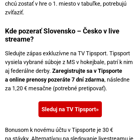
chcú zostať v hre o 1. miesto v tabuľke, potrebujú
zvíťaziť.
Kde pozerať Slovensko – Česko v live
streame?
Sledujte zápas exkluzívne na TV Tipsport. Tipsport
vysiela vybrané súboje z MS v hokejbale, patrí k nim
aj federálne derby.
Zaregistrujte sa v Tipsporte
a online prenosy pozeráte 7 dní zdarma
, následne
za 1,20 € mesačne (potrebné pretipovať).
Sleduj na TV Tipsport
Bonusom k novému účtu v Tipsporte je 30 €
na stávky. Alternatívou na sledovanie livestreamu je