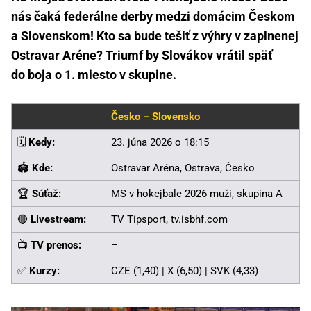
nás čaká federálne derby medzi domácim Českom
a Slovenskom! Kto sa bude tešiť z výhry v zaplnenej
Ostravar Aréne? Triumf by Slovákov vrátil späť
do boja o 1. miesto v skupine.
Česko – Slovensko
🗓️
Kedy:
23. júna 2026 o 18:15
🏟️
Kde:
Ostravar Aréna, Ostrava, Česko
🏆
Súťaž:
MS v hokejbale 2026 muži, skupina A
🔴
Livestream:
TV Tipsport, tv.isbhf.com
📺
TV prenos:
–
✅
Kurzy:
CZE (1,40) | X (6,50) | SVK (4,33)