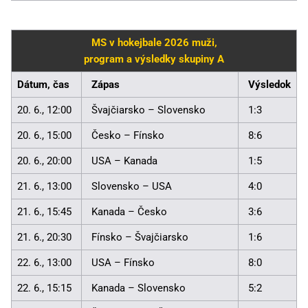
MS v hokejbale 2026 muži,
program a výsledky skupiny A
Dátum, čas
Zápas
Výsledok
20. 6., 12:00
Švajčiarsko – Slovensko
1:3
20. 6., 15:00
Česko – Fínsko
8:6
20. 6., 20:00
USA – Kanada
1:5
21. 6., 13:00
Slovensko – USA
4:0
21. 6., 15:45
Kanada – Česko
3:6
21. 6., 20:30
Fínsko – Švajčiarsko
1:6
22. 6., 13:00
USA – Fínsko
8:0
22. 6., 15:15
Kanada – Slovensko
5:2