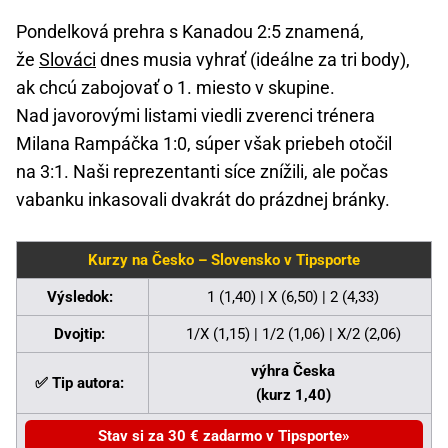
Pondelková prehra s Kanadou 2:5 znamená,
že
Slováci
dnes musia vyhrať (ideálne za tri body),
ak chcú zabojovať o 1. miesto v skupine.
Nad javorovými listami viedli zverenci trénera
Milana Rampáčka 1:0, súper však priebeh otočil
na 3:1. Naši reprezentanti síce znížili, ale počas
vabanku inkasovali dvakrát do prázdnej bránky.
Kurzy na Česko – Slovensko v Tipsporte
Výsledok:
1 (1,40) | X (6,50) | 2 (4,33)
Dvojtip:
1/X (1,15) | 1/2 (1,06) | X/2 (2,06)
výhra Česka
✅ Tip autora:
(kurz 1,40)
Stav si za 30 € zadarmo v Tipsporte