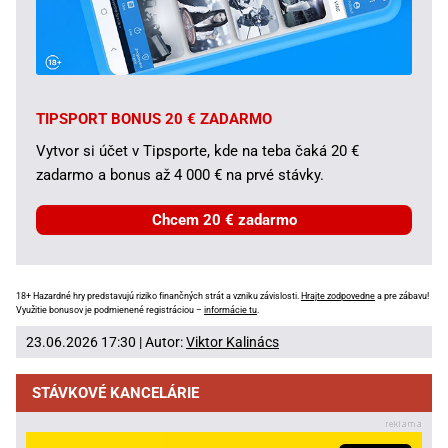
TIPSPORT BONUS 20 € ZADARMO
Vytvor si účet v Tipsporte, kde na teba čaká 20 €
zadarmo a bonus až 4 000 € na prvé stávky.
Chcem 20 € zadarmo
18+ Hazardné hry predstavujú riziko finančných strát a vzniku závislosti.
Hrajte zodpovedne
a pre zábavu!
Využitie bonusov je podmienené registráciou –
informácie tu
.
23.06.2026 17:30 | Autor:
Viktor Kalinács
STÁVKOVÉ KANCELÁRIE