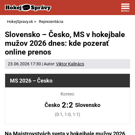
HokejSpravy.sk
>
Reprezentácia
Slovensko – Česko, MS v hokejbale
mužov 2026 dnes: kde pozerať
online prenos
23.06.2026 17:30 | Autor:
Viktor Kalinács
MS 2026 – Česko
Koniec
2:2
Česko
Slovensko
(0:1, 1:0, 1:1)
Na Majstrovstvách sveta v hokejbale mužov 2026