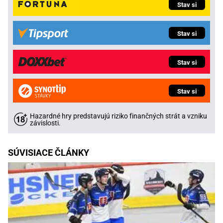
Stav si
Stav si
Stav si
Stav si
Hazardné hry predstavujú riziko finančných strát a vzniku
závislosti.
SÚVISIACE ČLÁNKY