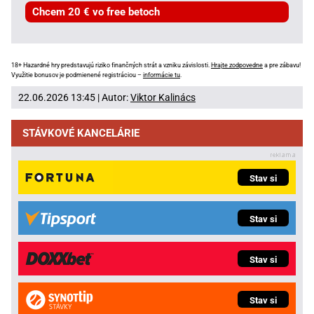
Chcem 20 € vo free betoch
18+ Hazardné hry predstavujú riziko finančných strát a vzniku závislosti.
Hrajte zodpovedne
a pre zábavu!
Využitie bonusov je podmienené registráciou –
informácie tu
.
22.06.2026 13:45 | Autor:
Viktor Kalinács
STÁVKOVÉ KANCELÁRIE
Stav si
Stav si
Stav si
Stav si