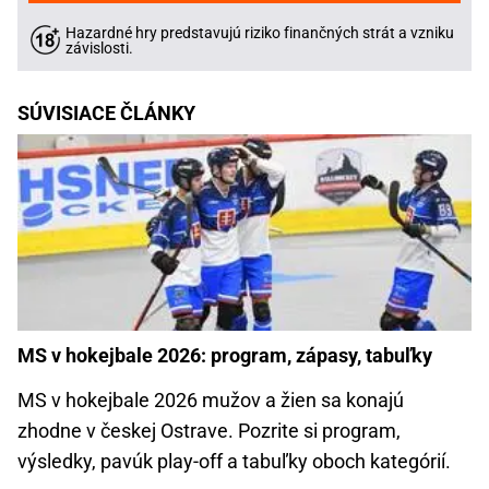
Hazardné hry predstavujú riziko finančných strát a vzniku
závislosti.
SÚVISIACE ČLÁNKY
MS v hokejbale 2026: program, zápasy, tabuľky
MS v hokejbale 2026 mužov a žien sa konajú
zhodne v českej Ostrave. Pozrite si program,
výsledky, pavúk play-off a tabuľky oboch kategórií.