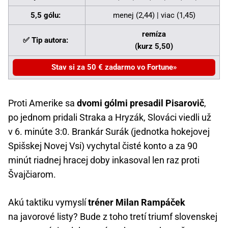
5,5 gólu:
menej (2,44) | viac (1,45)
remíza
✅ Tip autora:
(kurz 5,50)
Stav si za 50 € zadarmo vo Fortune
Proti Amerike sa
dvomi gólmi presadil Pisarovič
,
po jednom pridali Straka a Hryzák, Slováci viedli už
v 6. minúte 3:0. Brankár Surák (jednotka hokejovej
Spišskej Novej Vsi) vychytal čisté konto a za 90
minút riadnej hracej doby inkasoval len raz proti
Švajčiarom.
Akú taktiku vymyslí
tréner Milan Rampáček
na javorové listy? Bude z toho tretí triumf slovenskej