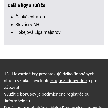
Ďalšie ligy a súťaže
Česká extraliga
Slováci v AHL
Hokejová Liga majstrov
18+ Hazardné hry predstavujú riziko finančných
strát a vzniku závislosti.
Hrajte zodpovedne
a pre
zábavu!
Využitie bonusov je podmienené registráciou –
informácie tu
.
Používaním webstránky HokejSpravy.sk vyjadrujete