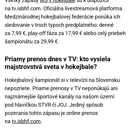
Všetky zápasy
MS v hokejbale
sú k dispozícii
na tv.isbhf.com. Oficiálna livestreamová platforma
Medzinárodnej hokejbalovej federácie ponúka ich
sledovanie v troch typoch predplatného: denné
za 7,99 €, play-off fáza za 17,99 € alebo celý priebeh
šampionátu za 29,99 €.
Priamy prenos dnes v TV: kto vysiela
majstrovstvá sveta v hokejbale?
Hokejbalový šampionát si v televízii na Slovensku
nepozriete. Priame prenosy v TV neponúkajú ani
najznámejšie športové kanály na našom území
pod hlavičkou STVR či JOJ. Jediný spôsob
pozerania tohto zápasu je online prenos
na
tv.isbhf.com
.