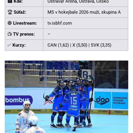
🏟️
Kde:
Ostravar Aréna, Ostrava, Česko
🏆
Súťaž:
MS v hokejbale 2026 muži, skupina A
🔴
Livestream:
tv.isbhf.com
📺
TV prenos:
–
✅
Kurzy:
CAN (1,62) | X (5,50) | SVK (3,35)