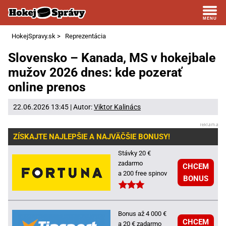
HokejSpravy.sk
>
Reprezentácia
Slovensko – Kanada, MS v hokejbale
mužov 2026 dnes: kde pozerať
online prenos
22.06.2026 13:45 | Autor:
Viktor Kalinács
ZÍSKAJTE NAJLEPŠIE A NAJVÄČŠIE BONUSY!
Stávky 20 €
zadarmo
CHCEM
a 200 free spinov
BONUS
Bonus až 4 000 €
CHCEM
a 20 € zadarmo