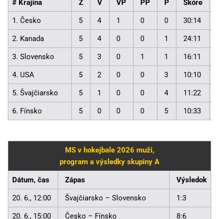
# Krajina
Z
V
VP
PP
P
Skóre
1. Česko
5
4
1
0
0
30:14
2. Kanada
5
4
0
0
1
24:11
3. Slovensko
5
3
0
1
1
16:11
4. USA
5
2
0
0
3
10:10
5. Švajčiarsko
5
1
0
0
4
11:22
6. Fínsko
5
0
0
0
5
10:33
MS v hokejbale 2026 muži,
program a výsledky skupiny A
Dátum, čas
Zápas
Výsledok
20. 6., 12:00
Švajčiarsko – Slovensko
1:3
20. 6., 15:00
Česko – Fínsko
8:6