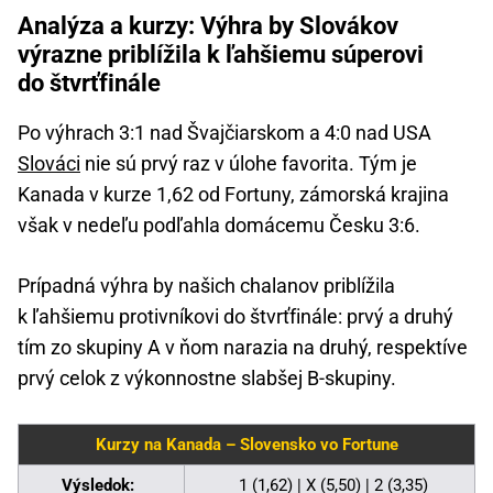
Analýza a kurzy: Výhra by Slovákov
výrazne priblížila k ľahšiemu súperovi
do štvrťfinále
Po výhrach 3:1 nad Švajčiarskom a 4:0 nad USA
Slováci
nie sú prvý raz v úlohe favorita. Tým je
Kanada v kurze 1,62 od Fortuny, zámorská krajina
však v nedeľu podľahla domácemu Česku 3:6.
Prípadná výhra by našich chalanov priblížila
k ľahšiemu protivníkovi do štvrťfinále: prvý a druhý
tím zo skupiny A v ňom narazia na druhý, respektíve
prvý celok z výkonnostne slabšej B-skupiny.
Kurzy na Kanada – Slovensko vo Fortune
Výsledok:
1 (1,62) | X (5,50) | 2 (3,35)