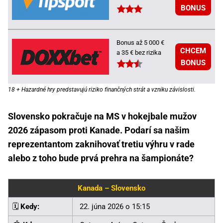
BONUS
Bonus až 5 000 €
CHCEM
a 35 € bez rizika
BONUS
18 + Hazardné hry predstavujú riziko finančných strát a vzniku závislosti.
Slovensko pokračuje na MS v hokejbale mužov
2026 zápasom proti Kanade. Podarí sa našim
reprezentantom zaknihovať tretiu výhru v rade
alebo z toho bude prvá prehra na šampionáte?
Kanada – Slovensko
🗓️
Kedy:
22. júna 2026 o 15:15