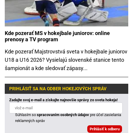
Kde pozerať MS v hokejbale juniorov: online
prenosy a TV program
Kde pozerať Majstrovstvá sveta v hokejbale juniorov
U18 a U16 2026? Vysielajú slovenské stanice tento
šampionát a kde sledovať zápasy...
PRIHLÁSIŤ SA NA ODBER HOKEJOVÝCH SPRÁV
Zadajte svoj e-mail a získajte najnovšie správy zo sveta hokeja!
Súhlasím so
spracovaním osobných údajov
pre účel zasielania
reklamných správ