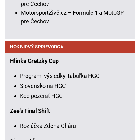
pre Čechov
MotorsportŽivě.cz – Formule 1 a MotoGP
pre Čechov
HOKEJOVÝ SPRIEVODCA
Hlinka Gretzky Cup
Program, výsledky, tabuľka HGC
Slovensko na HGC
Kde pozerať HGC
Zee's Final Shift
Rozlúčka Zdena Cháru