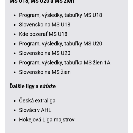
MS U18, MS U20 a MS žien
Program, výsledky, tabuľky MS U18
Slovensko na MS U18
Kde pozerať MS U18
Program, výsledky, tabuľky MS U20
Slovensko na MS U20
Program, výsledky, tabuľka MS žien 1A
Slovensko na MS žien
Ďalšie ligy a súťaže
Česká extraliga
Slováci v AHL
Hokejová Liga majstrov