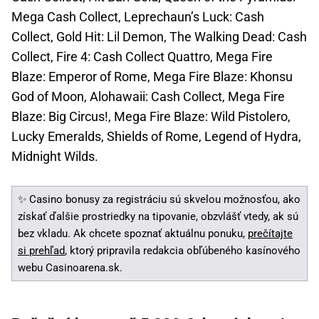
Mega Cash Collect, Leprechaun’s Luck: Cash
Collect, Gold Hit: Lil Demon, The Walking Dead: Cash
Collect, Fire 4: Cash Collect Quattro, Mega Fire
Blaze: Emperor of Rome, Mega Fire Blaze: Khonsu
God of Moon, Alohawaii: Cash Collect, Mega Fire
Blaze: Big Circus!, Mega Fire Blaze: Wild Pistolero,
Lucky Emeralds, Shields of Rome, Legend of Hydra,
Midnight Wilds.
✨ Casino bonusy za registráciu sú skvelou možnosťou, ako
získať ďalšie prostriedky na tipovanie, obzvlášť vtedy, ak sú
bez vkladu. Ak chcete spoznať aktuálnu ponuku,
prečítajte
si prehľad
, ktorý pripravila redakcia obľúbeného kasínového
webu Casinoarena.sk.