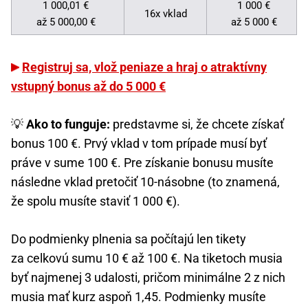
1 000,01 €
1 000 €
16x vklad
až 5 000,00 €
až 5 000 €
Registruj sa, vlož peniaze a hraj o atraktívny
vstupný bonus až do 5 000 €
💡
Ako to funguje:
predstavme si, že chcete získať
bonus 100 €. Prvý vklad v tom prípade musí byť
práve v sume 100 €. Pre získanie bonusu musíte
následne vklad pretočiť 10-násobne (to znamená,
že spolu musíte staviť 1 000 €).
Do podmienky plnenia sa počítajú len tikety
za celkovú sumu 10 € až 100 €. Na tiketoch musia
byť najmenej 3 udalosti, pričom minimálne 2 z nich
musia mať kurz aspoň 1,45. Podmienky musíte