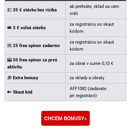
ak prehráte, vklad sa vám
💵
35 € stávka bez rizika
vráti
za registráciu so skaut
🎟️
3 € voľná stávka
kódom
za registráciu so skaut
🆓
25 free spinov zadarmo
kódom
🎰
50 free spinov za prvú
za obrat v sume 0,10 €
aktivitu
🎁
Extra bonusy
za vklady a obraty
AFF1082 (zadávate
🔑
Skaut kód
pri registrácii)
CHCEM BONUSY