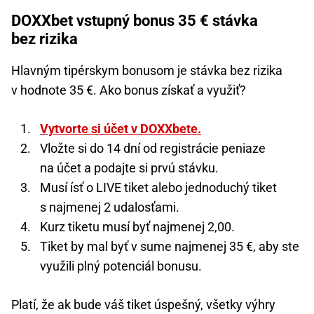
DOXXbet vstupný bonus 35 € stávka
bez rizika
Hlavným tipérskym bonusom je stávka bez rizika
v hodnote 35 €. Ako bonus získať a využiť?
Vytvorte si účet v DOXXbete.
Vložte si do 14 dní od registrácie peniaze
na účet a podajte si prvú stávku.
Musí ísť o LIVE tiket alebo jednoduchý tiket
s najmenej 2 udalosťami.
Kurz tiketu musí byť najmenej 2,00.
Tiket by mal byť v sume najmenej 35 €, aby ste
využili plný potenciál bonusu.
Platí, že ak bude váš tiket úspešný, všetky výhry