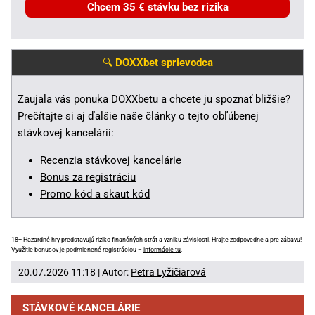
Chcem 35 € stávku bez rizika
🔍
DOXXbet sprievodca
Zaujala vás ponuka DOXXbetu a chcete ju spoznať bližšie?
Prečítajte si aj ďalšie naše články o tejto obľúbenej
stávkovej kancelárii:
Recenzia stávkovej kancelárie
Bonus za registráciu
Promo kód a skaut kód
18+ Hazardné hry predstavujú riziko finančných strát a vzniku závislosti.
Hrajte zodpovedne
a pre zábavu!
Využitie bonusov je podmienené registráciou –
informácie tu
.
20.07.2026 11:18 | Autor:
Petra Lyžičiarová
STÁVKOVÉ KANCELÁRIE