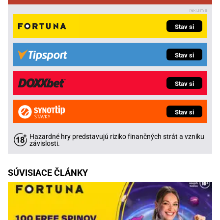
Stav si
Stav si
Stav si
Stav si
Hazardné hry predstavujú riziko finančných strát a vzniku
závislosti.
SÚVISIACE ČLÁNKY