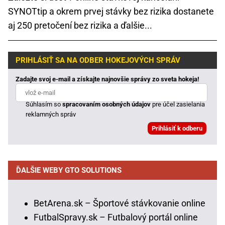
SYNOTtip a okrem prvej stávky bez rizika dostanete
aj 250 pretočení bez rizika a ďalšie...
PRIHLÁSIŤ SA NA ODBER HOKEJOVÝCH SPRÁV
Zadajte svoj e-mail a získajte najnovšie správy zo sveta hokeja!
Súhlasím so
spracovaním osobných údajov
pre účel zasielania
reklamných správ
ĎALŠIE WEBY GTO SOLUTIONS
BetArena.sk – Športové stávkovanie online
FutbalSpravy.sk – Futbalový portál online