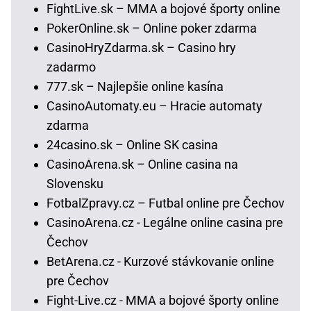
FightLive.sk – MMA a bojové športy online
PokerOnline.sk – Online poker zdarma
CasinoHryZdarma.sk – Casino hry
zadarmo
777.sk – Najlepšie online kasína
CasinoAutomaty.eu – Hracie automaty
zdarma
24casino.sk – Online SK casina
CasinoArena.sk – Online casina na
Slovensku
FotbalZpravy.cz – Futbal online pre Čechov
CasinoArena.cz - Legálne online casina pre
Čechov
BetArena.cz - Kurzové stávkovanie online
pre Čechov
Fight-Live.cz - MMA a bojové športy online