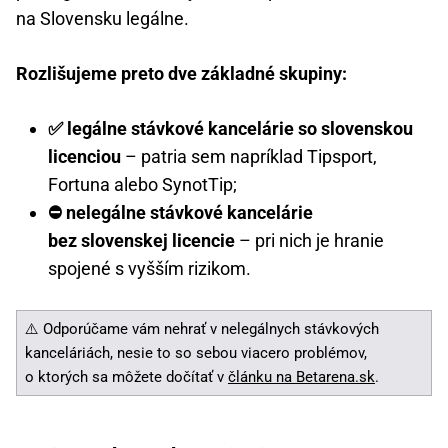
na Slovensku legálne.
Rozlišujeme preto dve základné skupiny:
✅ legálne stávkové kancelárie so slovenskou
licenciou
– patria sem napríklad Tipsport,
Fortuna alebo SynotTip;
⛔ nelegálne stávkové kancelárie
bez slovenskej licencie
– pri nich je hranie
spojené s vyšším rizikom.
⚠️ Odporúčame vám nehrať v nelegálnych stávkových
kanceláriách, nesie to so sebou viacero problémov,
o ktorých sa môžete dočítať v
článku na Betarena.sk
.