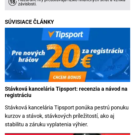
závislosti.
SÚVISIACE ČLÁNKY
Stávková kancelária Tipsport: recenzia a návod na
registráciu
Stávková kancelária Tipsport ponúka pestrú ponuku
kurzov a stávok, stávkových príležitostí, ako aj
stabilitu a záruku vyplatenia výhier.