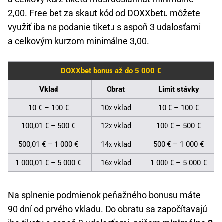
2,00. Free bet za
skaut kód od DOXXbetu
môžete
využiť iba na podanie tiketu s aspoň 3 udalosťami
a celkovým kurzom minimálne 3,00.
DOXXbet bonus až do 5 000 €
Vklad
Obrat
Limit stávky
10 € – 100 €
10x vklad
10 € – 100 €
100,01 € – 500 €
12x vklad
100 € – 500 €
500,01 € – 1 000 €
14x vklad
500 € – 1 000 €
1 000,01 € – 5 000 €
16x vklad
1 000 € – 5 000 €
Na splnenie podmienok peňažného bonusu máte
90 dní od prvého vkladu. Do obratu sa započítavajú