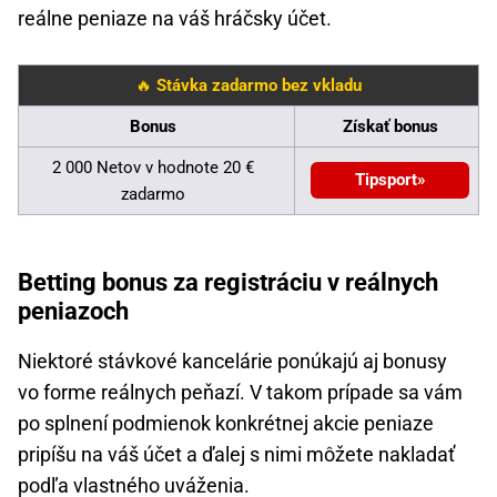
reálne peniaze na váš hráčsky účet.
🔥
Stávka zadarmo bez vkladu
Bonus
Získať bonus
2 000 Netov v hodnote 20 €
Tipsport
zadarmo
Betting bonus za registráciu v reálnych
peniazoch
Niektoré stávkové kancelárie ponúkajú aj bonusy
vo forme reálnych peňazí. V takom prípade sa vám
po splnení podmienok konkrétnej akcie peniaze
pripíšu na váš účet a ďalej s nimi môžete nakladať
podľa vlastného uváženia.