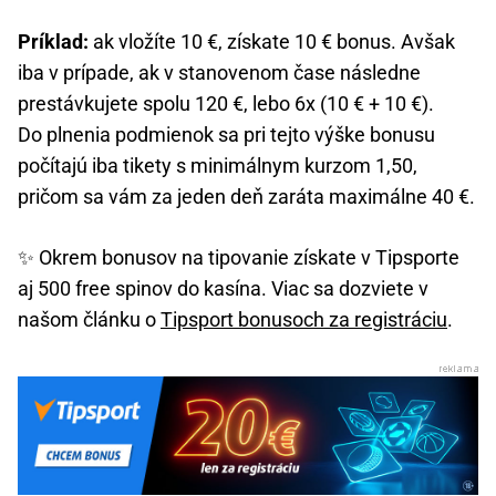
Príklad:
ak vložíte 10 €, získate 10 € bonus. Avšak
iba v prípade, ak v stanovenom čase následne
prestávkujete spolu 120 €, lebo 6x (10 € + 10 €).
Do plnenia podmienok sa pri tejto výške bonusu
počítajú iba tikety s minimálnym kurzom 1,50,
pričom sa vám za jeden deň zaráta maximálne 40 €.
✨ Okrem bonusov na tipovanie získate v Tipsporte
aj 500 free spinov do kasína. Viac sa dozviete v
našom článku o
Tipsport bonusoch za registráciu
.