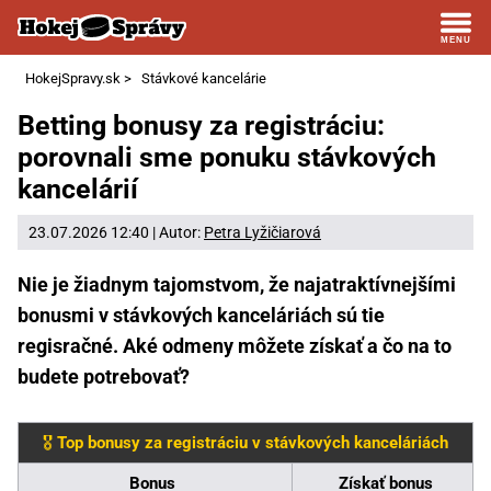
HokejSpravy.sk
>
Stávkové kancelárie
Betting bonusy za registráciu:
porovnali sme ponuku stávkových
kancelárií
23.07.2026 12:40 | Autor:
Petra Lyžičiarová
Nie je žiadnym tajomstvom, že najatraktívnejšími
bonusmi v stávkových kanceláriách sú tie
regisračné. Aké odmeny môžete získať a čo na to
budete potrebovať?
🎖️
Top bonusy za registráciu v stávkových kanceláriách
Bonus
Získať bonus