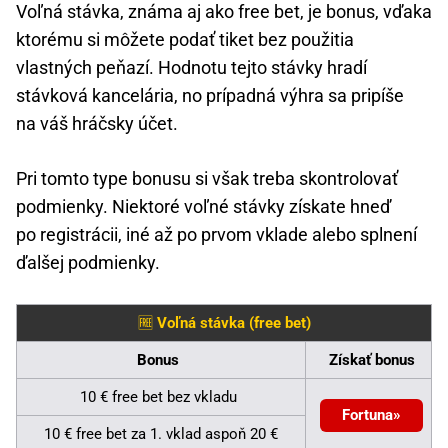
Voľná stávka, známa aj ako free bet, je bonus, vďaka
ktorému si môžete podať tiket bez použitia
vlastných peňazí. Hodnotu tejto stávky hradí
stávková kancelária, no prípadná výhra sa pripíše
na váš hráčsky účet.
Pri tomto type bonusu si však treba skontrolovať
podmienky. Niektoré voľné stávky získate hneď
po registrácii, iné až po prvom vklade alebo splnení
ďalšej podmienky.
🆓
Voľná stávka (free bet)
Bonus
Získať bonus
10 € free bet bez vkladu
Fortuna
10 € free bet za 1. vklad aspoň 20 €