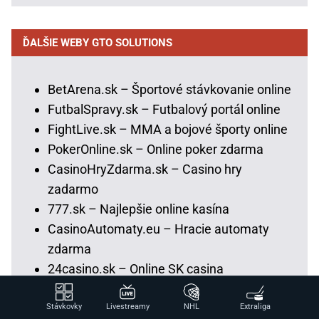
ĎALŠIE WEBY GTO SOLUTIONS
BetArena.sk – Športové stávkovanie online
FutbalSpravy.sk – Futbalový portál online
FightLive.sk – MMA a bojové športy online
PokerOnline.sk – Online poker zdarma
CasinoHryZdarma.sk – Casino hry
zadarmo
777.sk – Najlepšie online kasína
CasinoAutomaty.eu – Hracie automaty
zdarma
24casino.sk – Online SK casina
CasinoArena.sk – Online casina na
Slovensku
Stávkovky
Livestreamy
NHL
Extraliga