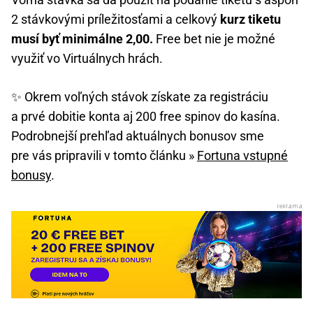
2 stávkovými príležitosťami a celkový
kurz tiketu
musí byť minimálne 2,00.
Free bet nie je možné
využiť vo Virtuálnych hrách.
✨ Okrem voľných stávok získate za registráciu
a prvé dobitie konta aj 200 free spinov do kasína.
Podrobnejší prehľad aktuálnych bonusov sme
pre vás pripravili v tomto článku »
Fortuna vstupné
bonusy
.