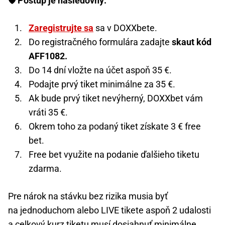
🛡️ Postup je nasledovný:
Zaregistrujte sa
sa v DOXXbete.
Do registračného formulára zadajte
skaut kód
AFF1082.
Do 14 dní vložte na účet aspoň 35 €.
Podajte prvý tiket minimálne za 35 €.
Ak bude prvý tiket nevýherný, DOXXbet vám
vráti 35 €.
Okrem toho za podaný tiket získate 3 € free
bet.
Free bet využite na podanie ďalšieho tiketu
zdarma.
Pre nárok na stávku bez rizika musia byť
na jednoduchom alebo LIVE tikete aspoň 2 udalosti
a celkový kurz tiketu musí dosiahnuť minimálne