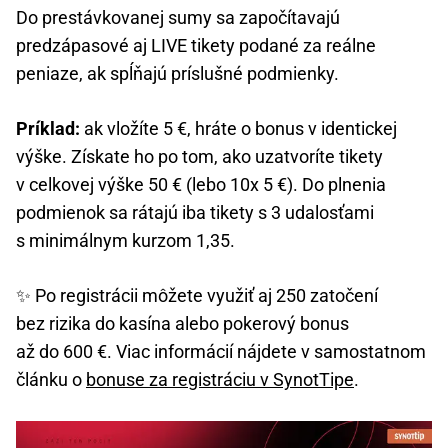
Do prestávkovanej sumy sa započítavajú
predzápasové aj LIVE tikety podané za reálne
peniaze, ak spĺňajú príslušné podmienky.
Príklad:
ak vložíte 5 €, hráte o bonus v identickej
výške. Získate ho po tom, ako uzatvoríte tikety
v celkovej výške 50 € (lebo 10x 5 €). Do plnenia
podmienok sa rátajú iba tikety s 3 udalosťami
s minimálnym kurzom 1,35.
✨ Po registrácii môžete využiť aj 250 zatočení
bez rizika do kasína alebo pokerový bonus
až do 600 €. Viac informácií nájdete v samostatnom
článku o
bonuse za registráciu v SynotTipe
.