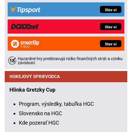
Stav si
Stav si
Stav si
Hazardné hry predstavujú riziko finančných strát a vzniku
závislosti.
HOKEJOVÝ SPRIEVODCA
Hlinka Gretzky Cup
Program, výsledky, tabuľka HGC
Slovensko na HGC
Kde pozerať HGC