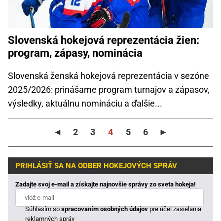
Slovenská hokejová reprezentácia žien:
program, zápasy, nominácia
Slovenská ženská hokejová reprezentácia v sezóne
2025/2026: prinášame program turnajov a zápasov,
výsledky, aktuálnu nomináciu a ďalšie...
◄
2
3
4
5
6
►
PRIHLÁSIŤ SA NA ODBER HOKEJOVÝCH SPRÁV
Zadajte svoj e-mail a získajte najnovšie správy zo sveta hokeja!
Súhlasím so
spracovaním osobných údajov
pre účel zasielania
reklamných správ